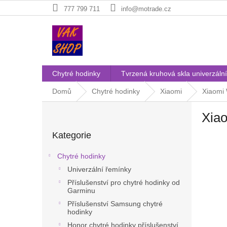
Přejít
777 799 711
info@motrade.cz
na
obsah
Chytré hodinky
Tvrzená kruhová skla univerzální
Domů
Chytré hodinky
Xiaomi
Xiaomi
P
Xiao
o
Přeskočit
s
Kategorie
kategorie
t
r
Chytré hodinky
a
Univerzální řemínky
n
Příslušenství pro chytré hodinky od
n
Garminu
í
Příslušenství Samsung chytré
p
hodinky
a
Honor chytré hodinky příslušenství