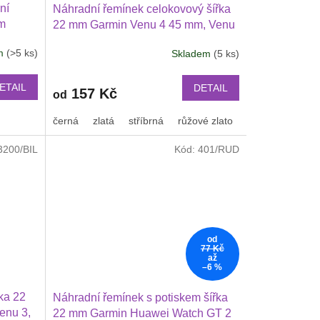
ní
Náhradní řemínek celokovový šířka
mm
22 mm Garmin Venu 4 45 mm, Venu
3, 2
3, 2 3 Huawei Watch GT 6 5 4 346
em
(>5 ks)
Skladem
(5 ks)
46 mm
mm PRO Xiaomi GTR 47 mm a další
lší
2206
ETAIL
DETAIL
157 Kč
od
černá
zlatá
stříbrná
růžové zlato
3200/BIL
Kód:
401/RUD
od
77 Kč
až
–6 %
ka 22
Náhradní řemínek s potiskem šířka
enu 3,
22 mm Garmin Huawei Watch GT 2