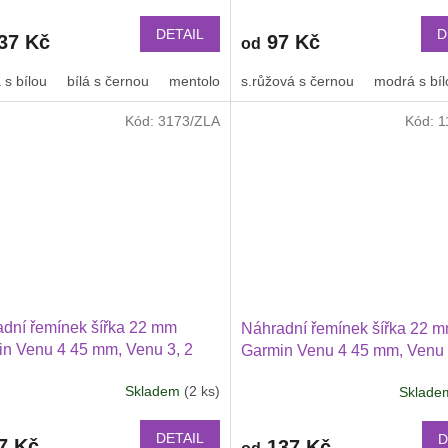
hodnocení
mm a další 2204
produktu
DETAIL
D
37 Kč
97 Kč
od
je
2,5
 s bílou
bílá s černou
mentolová s modrou
s.růžová s černou
modrá s bíl
z
5
Kód:
3173/ZLA
Kód:
1
hvězdiček.
dní řemínek šířka 22 mm
Náhradní řemínek šířka 22 
n Venu 4 45 mm, Venu 3, 2
Garmin Venu 4 45 mm, Venu 
i Watch GT 6, GT 5, GT 4
2Huawei Watch GT 6 GT 5 5
Skladem
(2 ks)
Sklad
i GTR 47 mm a další s
42 PRO Xiaomi GTR 47 mm a
ékací přezkou v barvě řemínku
jednobarevný s přezkou v ba
řemínku 2203
DETAIL
D
7 Kč
137 Kč