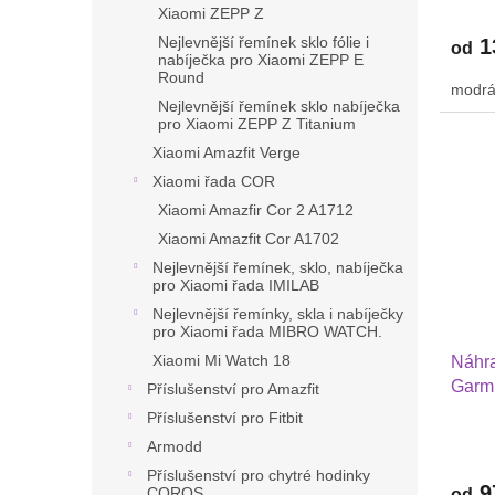
Xiaomi ZEPP Z
Nejlevnější řemínek sklo fólie i
1
od
nabíječka pro Xiaomi ZEPP E
Round
modrá
Nejlevnější řemínek sklo nabíječka
pro Xiaomi ZEPP Z Titanium
Xiaomi Amazfit Verge
Xiaomi řada COR
Xiaomi Amazfir Cor 2 A1712
Xiaomi Amazfit Cor A1702
Nejlevnější řemínek, sklo, nabíječka
pro Xiaomi řada IMILAB
Nejlevnější řemínky, skla i nabíječky
pro Xiaomi řada MIBRO WATCH.
Xiaomi Mi Watch 18
Náhra
Garmi
Příslušenství pro Amazfit
Huawe
Příslušenství pro Fitbit
Xiaom
Armodd
podvl
Příslušenství pro chytré hodinky
2202
9
COROS
od