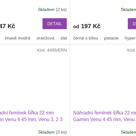
wei Watch GT 6 5 4 3 2 46 mm
2 Huawei Watch GT 6 5 4 3 
Skladem
(2 ks)
Sklad
Xiaomi GTR 47 mm a další
Průměrné
PRO Xiaomi GTR 47 mm a da
hodnocení
ový 2209
nylonový 2212
produktu
DETAIL
D
47 Kč
197 Kč
od
je
3,2
tmavě modrá
oranžová
zlatá
černá s bílou
oranžová s černým proužkem
pistacie
hyper
z
5
Kód:
4488/ERN
Kód
hvězdiček.
dní řemínek šířka 22 mm
Náhradní řemínek šířka 22 
n Venu 4 45 mm, Venu 3, 2 3
Garmin Venu 4 45 mm, Venu 
ei Watch GT 2 PRO Xiaomi
Huawei Watch GT 6 46 mm, G
Skladem
(3 ks)
Sklad
47 mm a další 2214
Průměrné
PRO, GT 4 PRO Xiaomi GTR