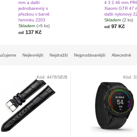
mm a další
4 3 2 46 mm PR
jednobarevný s
Xiaomi GTR 47 
přezkou v barvě
další nylonový 2
řemínku 2203
Skladem
(2 ks)
Skladem
(>5 ks)
97 Kč
od
137 Kč
od
učujeme
Nejlevnější
Nejdražší
Nejprodávanější
Abecedně
Kód:
4478/SE/B
Kód:
3