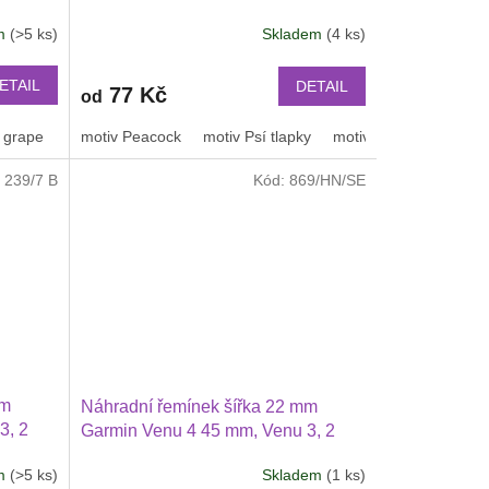
2 46 mm
PRO Xiaomi GTR 47 mm a další
em
(>5 ks)
Skladem
(4 ks)
lší
2205
ETAIL
DETAIL
77 Kč
od
 grape
tmavě zelená
nebeská modrá
motiv Peacock
kovově šedá
motiv Psí tlapky
Pruhy
duha
motiv leopard
černošedý
Motiv
:
239/7 B
Kód:
869/HN/SE
mm
Náhradní řemínek šířka 22 mm
3, 2
Garmin Venu 4 45 mm, Venu 3, 2
T 5 i 5
Huawei Watch GT 6 5 4 3 2 46
em
(>5 ks)
Skladem
(1 ks)
 47
mmPRO Xiaomi GTS GTR 42 mm