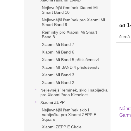
Xiaomi řada MI BAND
2 Hua
Nejlevnější řemínek Xiaomi Mi
PRO 
Smart Band 10
nylon
Nejlevnější řemínek pro Xiaomi Mi
1
Smart Band 9
od
Řemínky pro Xiaomi Mi Smart
černá
Band 8
Xiaomi Mi Band 7
Xiaomi Mi Band 6
Xiaomi Mi Band 5 příslušenství
Xiaomi MI BAND 4 příslušenství
Xiaomi Mi Band 3
Xiaomi Mi Band 2
Nejlevnější řemínek, sklo i nabíječka
pro Xiaomi řada Kieselect.
Xiaomi ZEPP
Náhra
Nejlevnější řemínek sklo i
nabíječka pro Xiaomi ZEPP E
Garmi
Square
Huaw
Xiaomi ZEPP E Circle
GTR 