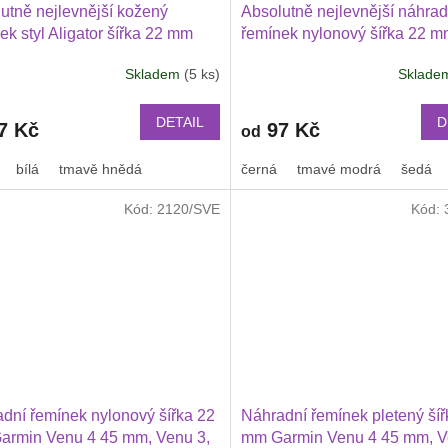
utně nejlevnější kožený
Absolutně nejlevnější náhrad
ek styl Aligator šířka 22 mm
řemínek nylonový šířka 22 
ung Galaxy Watch 3 Huawei
Garmin Venu 4 45 mm, Venu 
Skladem
(5 ks)
Sklad
h GT 2 PRO Xiaomi GTS GTR
Huawei Watch GT 6 5 4 3 2 
 BIP a další kůže 2217
PRO Xiaomi GTR 47 mm a da
nylonový 2211
DETAIL
D
7 Kč
97 Kč
od
bílá
tmavě hnědá
černá
tmavé modrá
šedá
Kód:
2120/SVE
Kód:
dní řemínek nylonový šířka 22
Náhradní řemínek pletený šíř
armin Venu 4 45 mm, Venu 3,
mm Garmin Venu 4 45 mm, V