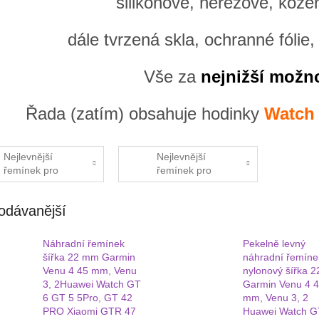
silikonové, nerezové, kože
dále tvrzená skla, ochranné fólie
Vše za
nejnižší možn
Řada (zatím) obsahuje hodinky
Watch 
Nejlevnější
Nejlevnější
řemínek pro
řemínek pro
Xiaomi Watch 5
Xiaomi Watch 5
Active
Lite
odávanější
Náhradní řemínek
Pekelně levný
šířka 22 mm Garmin
náhradní řemíne
Venu 4 45 mm, Venu
nylonový šířka 
3, 2Huawei Watch GT
Garmin Venu 4 
6 GT 5 5Pro, GT 42
mm, Venu 3, 2
PRO Xiaomi GTR 47
Huawei Watch G