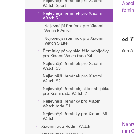
Nejlevnější řemínek pro Xiaomi
Absol
k
Watch Sport
řemín
t
Nejlevnější řemínek pro Xiaomi
Sams
ů
Watch 5
Watc
Nejlevnější řemínek pro Xiaomi
42 mm
Watch 5 Active
7
Nejlevnější řemínek pro Xiaomi
od
Watch 5 Lite
černá
Řemínky pásky skla fólie nabíječky
pro Xiaomi Watch řada S4
Nejlevnější řemínek pro Xiaomi
Watch S3
Nejlevnější řemínek pro Xiaomi
Watch S2
Nejlevnější řemínek, sklo nabíječka
pro Xiami řada Watch 2
Nejlevnější řemínky pro Xiaomi
Watch řada S1
Nejlevnější řemínky pro Xiaomi MI
Watch
Náhra
Xiaomi řada Redmi Watch
mm G