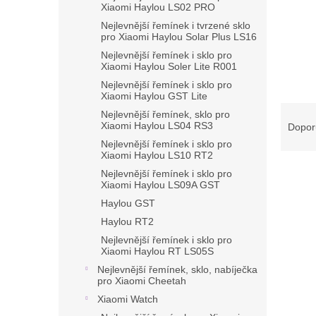
Xiaomi Haylou LS02 PRO
Nejlevnější řemínek i tvrzené sklo
pro Xiaomi Haylou Solar Plus LS16
Nejlevnější řemínek i sklo pro
Xiaomi Haylou Soler Lite R001
Nejlevnější řemínek i sklo pro
Xiaomi Haylou GST Lite
Ř
Nejlevnější řemínek, sklo pro
a
Xiaomi Haylou LS04 RS3
Dopor
z
Nejlevnější řemínek i sklo pro
e
Xiaomi Haylou LS10 RT2
V
n
Nejlevnější řemínek i sklo pro
Xiaomi Haylou LS09A GST
ý
í
p
p
Haylou GST
i
r
Haylou RT2
s
o
Nejlevnější řemínek i sklo pro
p
d
Xiaomi Haylou RT LS05S
r
u
Nejlevnější řemínek, sklo, nabíječka
o
k
pro Xiaomi Cheetah
d
t
Xiaomi Watch
u
ů