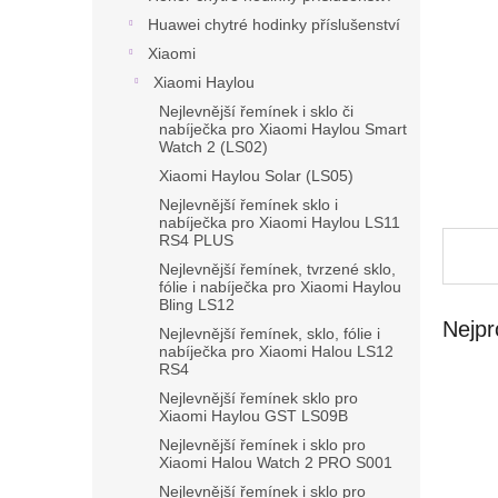
n
Huawei chytré hodinky příslušenství
e
l
Xiaomi
Xiaomi Haylou
Nejlevnější řemínek i sklo či
nabíječka pro Xiaomi Haylou Smart
Watch 2 (LS02)
Xiaomi Haylou Solar (LS05)
Nejlevnější řemínek sklo i
nabíječka pro Xiaomi Haylou LS11
RS4 PLUS
Nejlevnější řemínek, tvrzené sklo,
fólie i nabíječka pro Xiaomi Haylou
Bling LS12
Nejpr
Nejlevnější řemínek, sklo, fólie i
nabíječka pro Xiaomi Halou LS12
RS4
Nejlevnější řemínek sklo pro
Xiaomi Haylou GST LS09B
Nejlevnější řemínek i sklo pro
Xiaomi Halou Watch 2 PRO S001
Nejlevnější řemínek i sklo pro