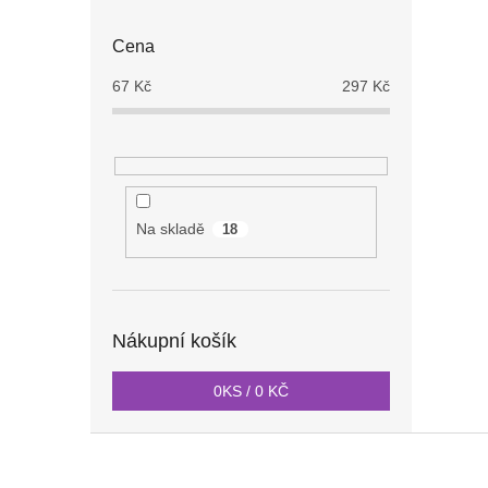
Cena
67
Kč
297
Kč
Na skladě
18
Nákupní košík
0
KS /
0 KČ
Z
á