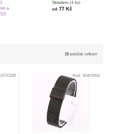
O
Skladem
(4 ks)
mm a
77 Kč
od
213
18
položek celkem
197/CER
Kód:
404/VIN2