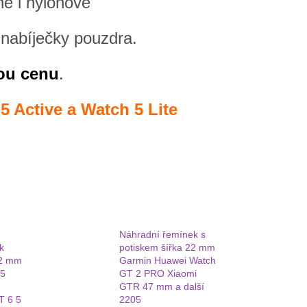
né i nylonové
, nabíječky pouzdra.
ou cenu
.
5 Active a Watch 5 Lite
Náhradní řemínek s
k
potiskem šířka 22 mm
22 mm
Garmin Huawei Watch
45
GT 2 PRO Xiaomi
GTR 47 mm a další
T 6 5
2205