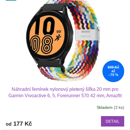
599 Kč
až
–70 %
Náhradní řemínek nylonový pletený šířka 20 mm pro
Garmin Vivoactive 6, 5, Forerunner 570 42 mm, Amazfit
Active 2, GTS 4 GTS 4 minia další nylonový 2012
Skladem
(3 ks)
Průměrné
hodnocení
produktu
DETAIL
177 Kč
od
je