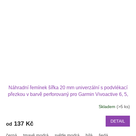
Náhradní řemínek šířka 20 mm univerzální s podvlékací
přezkou v barvě perforovaný pro Garmin Vivoactive 6, 5,
Forerunner 570 42 mm, Amazfit Active 2, GTS 4 GTS 4
Skladem
(>5 ks)
mini 2022
DETAIL
137 Kč
od
černá
tmavě modrá
světle modrá
bílá
šedá