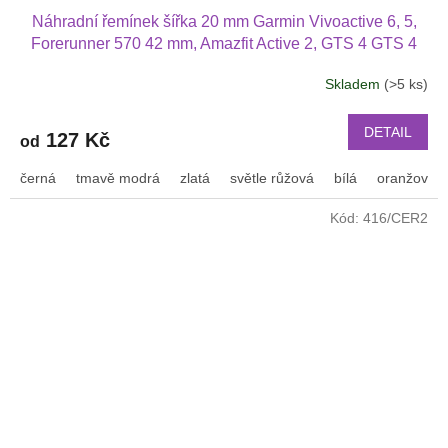
Náhradní řemínek šířka 20 mm Garmin Vivoactive 6, 5,
Forerunner 570 42 mm, Amazfit Active 2, GTS 4 GTS 4
mini a další jednobarevný s přezkou v barvě řemínku
Skladem
(>5 ks)
2003
DETAIL
127 Kč
od
černá
tmavě modrá
zlatá
světle růžová
bílá
oranžová
Kód:
416/CER2