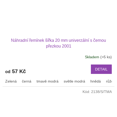
Náhradní řemínek šířka 20 mm univerzální s černou
přezkou 2001
Skladem
(>5 ks)
DETAIL
57 Kč
od
Zelená
černá
tmavě modrá
světle modrá
hnědá
růžov
Kód:
2138/S/TMA