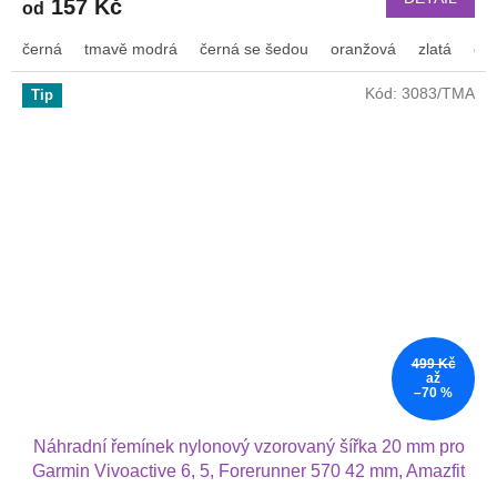
157 Kč
od
černá
tmavě modrá
černá se šedou
oranžová
zlatá
or
Kód:
3083/TMA
Tip
499 Kč
až
–70 %
Náhradní řemínek nylonový vzorovaný šířka 20 mm pro
Garmin Vivoactive 6, 5, Forerunner 570 42 mm, Amazfit
Active 2, GTS 4 GTS 4 mini a další nylonový 2010