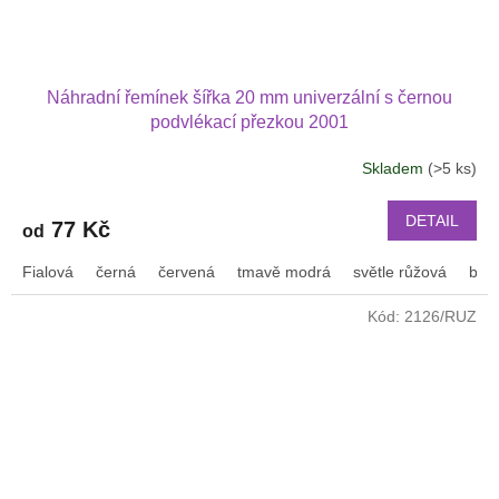
Náhradní řemínek šířka 20 mm univerzální s černou
podvlékací přezkou 2001
Skladem
(>5 ks)
DETAIL
77 Kč
od
Fialová
černá
červená
tmavě modrá
světle růžová
bílá
Kód:
2126/RUZ