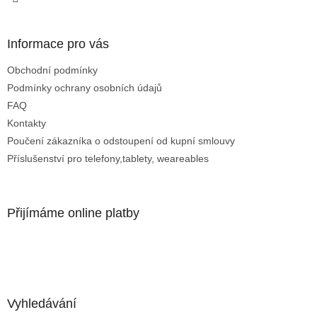
p
i
s
Informace pro vás
u
Obchodní podmínky
Podmínky ochrany osobních údajů
FAQ
Kontakty
Poučení zákazníka o odstoupení od kupní smlouvy
Příslušenství pro telefony,tablety, weareables
Přijímáme online platby
Vyhledávání