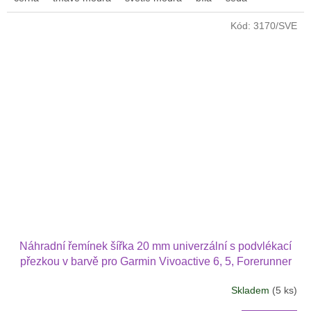
Kód:
3170/SVE
Náhradní řemínek šířka 20 mm univerzální s podvlékací
přezkou v barvě pro Garmin Vivoactive 6, 5, Forerunner
570 42 mm, Amazfit Active 2, GTS 4 GTS 4 mini 2002
Skladem
(5 ks)