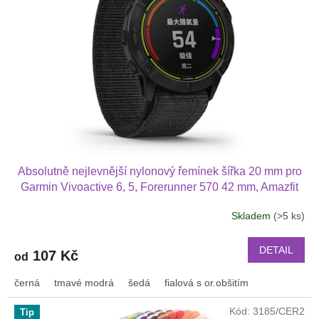
Absolutně nejlevnější nylonový řemínek šířka 20 mm pro
Garmin Vivoactive 6, 5, Forerunner 570 42 mm, Amazfit
Active 2, GTS 4 GTS 4 mini a další nylonový 2011
Skladem
(>5 ks)
DETAIL
107 Kč
od
černá
tmavé modrá
šedá
fialová s or.obšitím
Kód:
3185/CER2
Tip