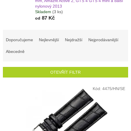
mm, Amazfit Active 2, GTS 4 GTS 4 mini a další
nylonový 2013
Skladem
(3 ks)
87 Kč
od
Ř
a
Doporučujeme
Nejlevnější
Nejdražší
Nejprodávanější
z
e
Abecedně
n
í
p
OTEVŘÍT FILTR
r
o
V
Kód:
4475/HN/SE
d
ý
u
p
k
i
t
s
ů
p
r