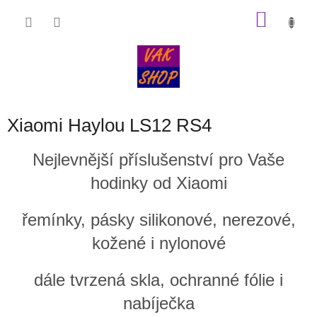
Přejít
NÁKU
na
obsah
KOŠÍK
Xiaomi Haylou LS12 RS4
Nejlevnější příslušenství pro Vaše
hodinky od Xiaomi
řemínky, pásky silikonové, nerezové,
kožené i nylonové
dále tvrzená skla, ochranné fólie i
nabíječka