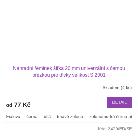
Náhradní řemínek šířka 20 mm univerzální s černou
přezkou pro dívky velikost S 2001
Skladem
(4 ks)
DETAIL
77 Kč
od
Fialová
černá
bílá
tmavě zelená
zelenomodrá černá přez
Kód:
3429/ED/SE