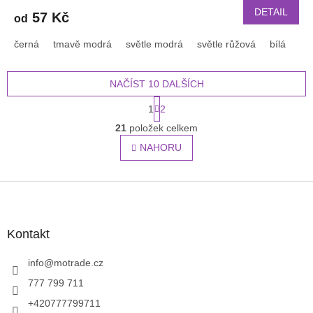
DETAIL
57 Kč
od
černá
tmavě modrá
světle modrá
světle růžová
bílá
or
NAČÍST 10 DALŠÍCH
S
1
2
t
O
r
21
položek celkem
v
á
l
NAHORU
n
á
k
o
d
v
Z
a
á
c
á
n
í
p
í
p
a
Kontakt
r
t
v
í
info
@
motrade.cz
k
y
777 799 711
v
+420777799711
ý