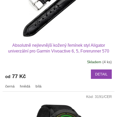
o
d
u
k
t
ů
Absolutně nejlevnější kožený řemínek styl Aligator
univerzální pro Garmin Vivoactive 6, 5, Forerunner 570
42 mm, Amazfit Active 2, GTS 4 GTS 4 mini a další kůže
Skladem
(4 ks)
2017
DETAIL
77 Kč
od
černá
hnědá
bílá
Kód:
3191/CER