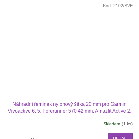
4,0
Kód:
2102/SVE
z
5
hvězdiček.
Náhradní řemínek nylonový šířka 20 mm pro Garmin
Vivoactive 6, 5, Forerunner 570 42 mm, Amazfit Active 2,
GTS 4 GTS 4 mini a další nylonový 2009
Skladem
(1 ks)
DETAIL