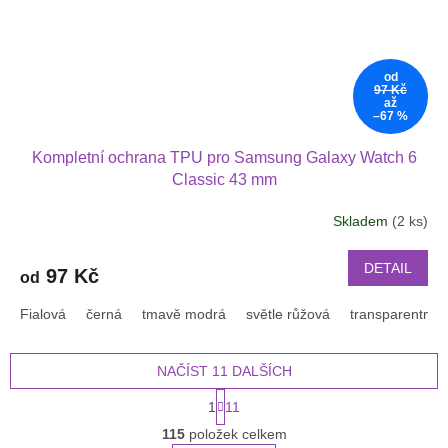
od
97 Kč
až
–67 %
Kompletní ochrana TPU pro Samsung Galaxy Watch 6
Classic 43 mm
Skladem
(2 ks)
DETAIL
97 Kč
od
Fialová
černá
tmavě modrá
světle růžová
transparentní
NAČÍST 11 DALŠÍCH
S
1
11
t
O
r
115
položek celkem
v
á