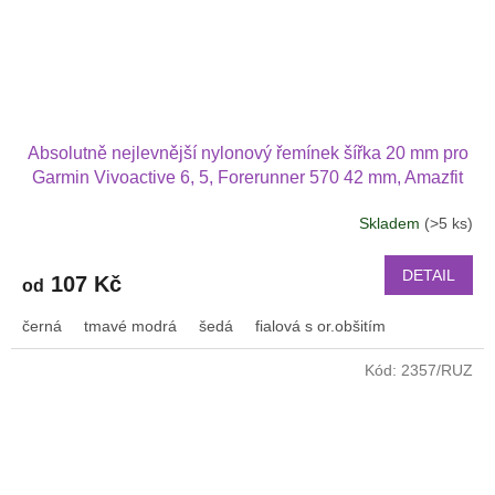
Absolutně nejlevnější nylonový řemínek šířka 20 mm pro
Garmin Vivoactive 6, 5, Forerunner 570 42 mm, Amazfit
Active 2, GTS 4 GTS 4 mini a další nylonový 2011
Skladem
(>5 ks)
DETAIL
107 Kč
od
černá
tmavé modrá
šedá
fialová s or.obšitím
Kód:
2357/RUZ