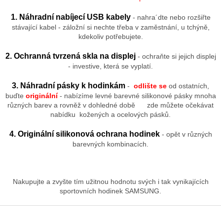
1. Náhradní nabíjecí USB kabely
- nahra´dte nebo rozšiřte
stávající kabel - záložní si nechte třeba v zaměstnání, u tchýně,
kdekoliv potřebujete.
2. Ochranná tvrzená skla na displej
- ochraňte si jejich displej
- investive, která se vyplatí.
3. Náhradní pásky k hodinkám
-
odlište se
od ostatních,
buďte
originální
- nabízíme levné barevné silikonové pásky mnoha
různých barev a rovněž v dohledné době zde můžete očekávat
nabídku kožených a ocelových pásků.
4. Originální silikonová ochrana hodinek
- opět v různých
barevných kombinacích.
Nakupujte a zvyšte tím užitnou hodnotu svých i tak vynikajících
sportovních hodinek SAMSUNG.
Z