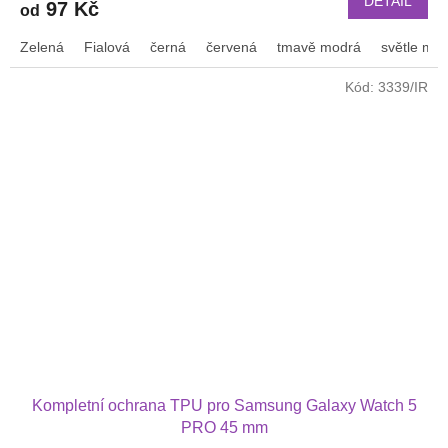
DETAIL
97 Kč
od
Zelená
Fialová
černá
červená
tmavě modrá
světle mo
Kód:
3339/IR
Kompletní ochrana TPU pro Samsung Galaxy Watch 5
PRO 45 mm