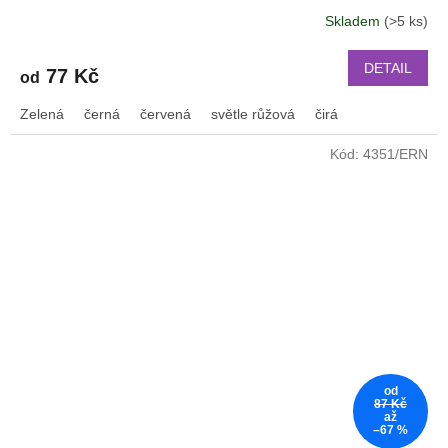
Skladem
(>5 ks)
DETAIL
77 Kč
od
Zelená
černá
červená
světle růžová
čirá
Kód:
4351/ERN
od
87 Kč
až
–67 %