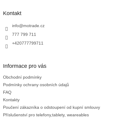
á
p
a
Kontakt
t
í
info
@
motrade.cz
777 799 711
+420777799711
Informace pro vás
Obchodní podmínky
Podmínky ochrany osobních údajů
FAQ
Kontakty
Poučení zákazníka o odstoupení od kupní smlouvy
Příslušenství pro telefony,tablety, weareables