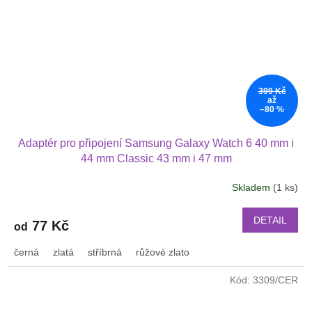
399 Kč
až
–80 %
Adaptér pro připojení Samsung Galaxy Watch 6 40 mm i
44 mm Classic 43 mm i 47 mm
Skladem
(1 ks)
DETAIL
77 Kč
od
černá
zlatá
stříbrná
růžové zlato
Kód:
3309/CER