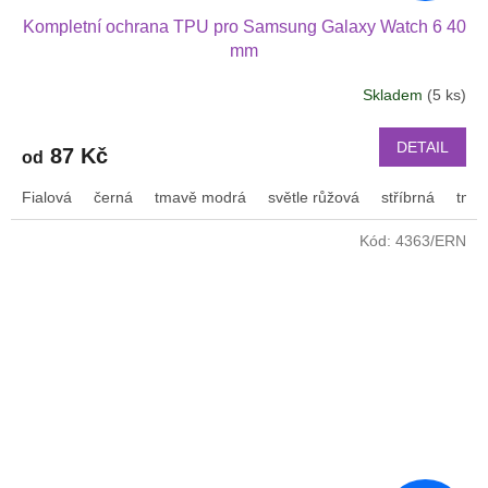
Kompletní ochrana TPU pro Samsung Galaxy Watch 6 40
mm
Skladem
(5 ks)
DETAIL
87 Kč
od
Fialová
černá
tmavě modrá
světle růžová
stříbrná
tmav
Kód:
4363/ERN