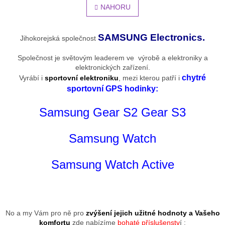
l
NAHORU
n
á
k
o
d
v
a
SAMSUNG Electronics.
Jihokorejská společnost
á
c
n
í
Společnost je světovým leaderem ve výrobě a elektroniky a
í
p
elektronických zařízení.
r
chytré
Vyrábí i
sportovní elektroniku
, mezi kterou patří i
v
sportovní GPS hodinky:
k
y
Samsung Gear S2 Gear S3
v
ý
p
Samsung Watch
i
s
u
Samsung Watch Active
No a my Vám pro ně pro
zvýšení jejich užitné hodnoty a Vašeho
komfortu
zde nabízíme
bohaté příslušenstv
í :