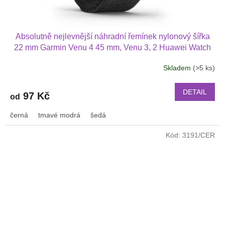
Absolutně nejlevnější náhradní řemínek nylonový šířka
22 mm Garmin Venu 4 45 mm, Venu 3, 2 Huawei Watch
GT 6 5 4 3 2 46 mm PRO Xiaomi GTR 47 mm a další
Skladem
(>5 ks)
nylonový 2211
DETAIL
97 Kč
od
černá
tmavé modrá
šedá
Kód:
3191/CER