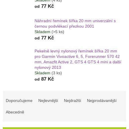
Skladem
(4 ks)
77 Kč
od
Náhradní řemínek šířka 20 mm univerzální s
černou podvlékací přezkou 2001
Skladem
(>5 ks)
77 Kč
od
Pekelně levný nylonový řemínek šířka 20 mm
pro Garmin Vivoactive 6, 5, Forerunner 570 42
mm, Amazfit Active 2, GTS 4 GTS 4 mini a další
nylonový 2013
Skladem
(3 ks)
87 Kč
od
Ř
a
Doporučujeme
Nejlevnější
Nejdražší
Nejprodávanější
z
e
Abecedně
n
í