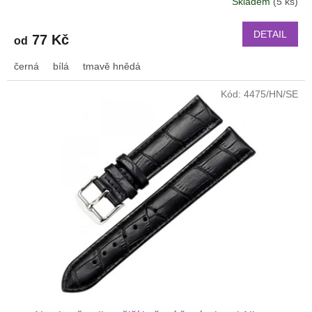
Skladem
(5 ks)
DETAIL
77 Kč
od
černá
bílá
tmavě hnědá
Kód:
4475/HN/SE