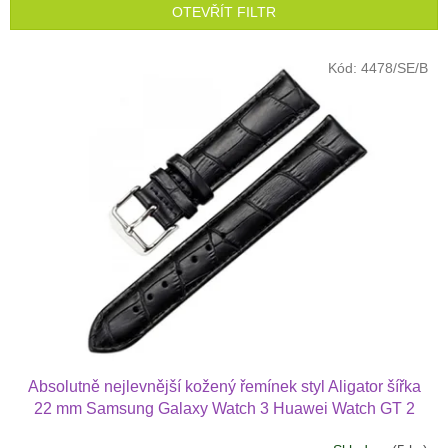
p
OTEVŘÍT FILTR
r
o
V
Kód:
4478/SE/B
d
ý
u
p
k
i
t
s
ů
p
r
o
d
u
k
t
ů
Absolutně nejlevnější kožený řemínek styl Aligator šířka
22 mm Samsung Galaxy Watch 3 Huawei Watch GT 2
PRO Xiaomi GTS GTR 42 mm BIP a další kůže 2217