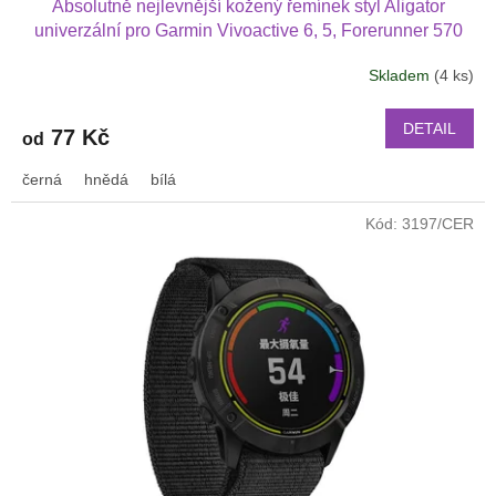
Absolutně nejlevnější kožený řemínek styl Aligator
univerzální pro Garmin Vivoactive 6, 5, Forerunner 570
42 mm, Amazfit Active 2, GTS 4 GTS 4 mini a další kůže
Skladem
(4 ks)
2017
DETAIL
77 Kč
od
černá
hnědá
bílá
Kód:
3197/CER