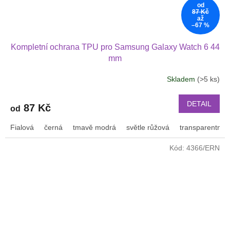
od
87 Kč
až
–67 %
Kompletní ochrana TPU pro Samsung Galaxy Watch 6 44
mm
Skladem
(>5 ks)
DETAIL
87 Kč
od
Fialová
černá
tmavě modrá
světle růžová
transparentní
Kód:
4366/ERN