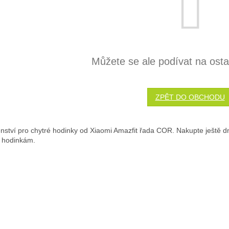
Můžete se ale podívat na ostat
ZPĚT DO OBCHODU
enství pro chytré hodinky od Xiaomi Amazfit řada COR. Nakupte ještě d
 hodinkám.