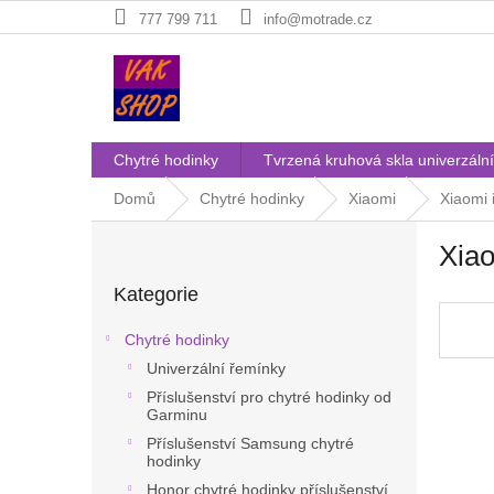
Přejít
777 799 711
info@motrade.cz
na
obsah
Chytré hodinky
Tvrzená kruhová skla univerzální
Domů
Chytré hodinky
Xiaomi
Xiaomi
P
Xia
o
Přeskočit
s
Kategorie
kategorie
t
r
Chytré hodinky
a
Univerzální řemínky
n
Příslušenství pro chytré hodinky od
n
Garminu
í
Příslušenství Samsung chytré
p
hodinky
a
Honor chytré hodinky příslušenství