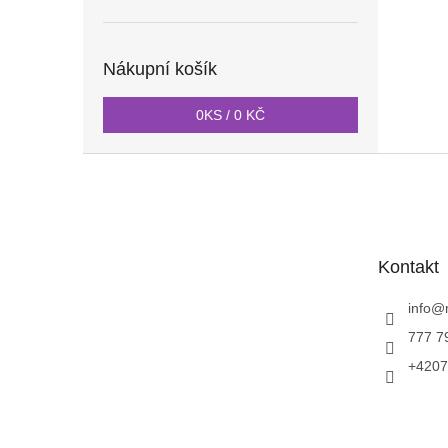
Nákupní košík
0
KS /
0 KČ
Z
á
p
a
t
Kontakt
í
info
@
777 7
+4207