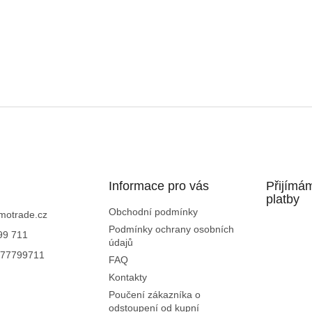
Informace pro vás
Přijímá
platby
Obchodní podmínky
motrade.cz
Podmínky ochrany osobních
99 711
údajů
77799711
FAQ
Kontakty
Poučení zákazníka o
odstoupení od kupní