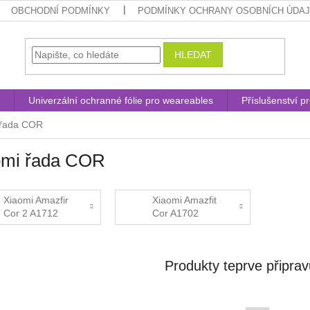
OBCHODNÍ PODMÍNKY
PODMÍNKY OCHRANY OSOBNÍCH ÚDA
HLEDAT
Univerzální ochranné fólie pro weareables
Příslušenství p
 řada COR
omi řada COR
Xiaomi Amazfir
Xiaomi Amazfit
Cor 2 A1712
Cor A1702
Produkty teprve připra