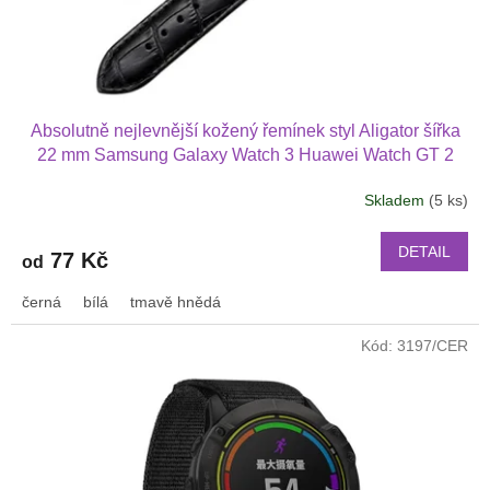
k
t
ů
Absolutně nejlevnější kožený řemínek styl Aligator šířka
22 mm Samsung Galaxy Watch 3 Huawei Watch GT 2
PRO Xiaomi GTS GTR 42 mm BIP a další kůže 2217
Skladem
(5 ks)
DETAIL
77 Kč
od
černá
bílá
tmavě hnědá
Kód:
3197/CER