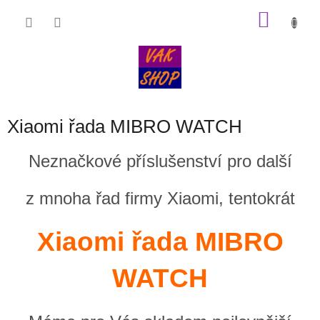
Přejít
NÁKU
na
obsah
KOŠÍK
Xiaomi řada MIBRO WATCH
Neznačkové příslušenství pro další
z mnoha řad firmy Xiaomi, tentokrát
Xiaomi řada MIBRO
WATCH