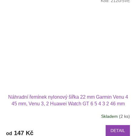
Kód:
2120/SVE
Náhradní řemínek nylonový šířka 22 mm Garmin Venu 4
45 mm, Venu 3, 2 Huawei Watch GT 6 5 4 3 2 46 mm
PRO Xiaomi GTR 47 mm a další nylonový 2209
Skladem
(2 ks)
DETAIL
147 Kč
od