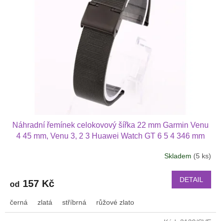
Náhradní řemínek celokovový šířka 22 mm Garmin Venu
4 45 mm, Venu 3, 2 3 Huawei Watch GT 6 5 4 346 mm
PRO Xiaomi GTR 47 mm a další 2206
Skladem
(5 ks)
DETAIL
157 Kč
od
černá
zlatá
stříbrná
růžové zlato