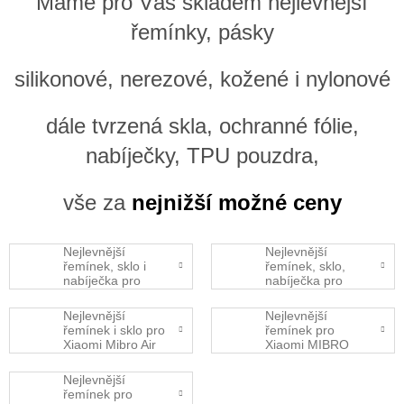
Máme pro Vás skladem nejlevnější
řemínky, pásky
silikonové, nerezové, kožené i nylonové
dále tvrzená skla, ochranné fólie,
nabíječky, TPU pouzdra,
vše za
nejnižší možné ceny
Nejlevnější
Nejlevnější
řemínek, sklo i
řemínek, sklo,
nabíječka pro
nabíječka pro
Xiaomi MIBRO
Xiaomi MIBRO
Watch Lite 2
Watch X1
Nejlevnější
Nejlevnější
řemínek i sklo pro
řemínek pro
Xiaomi Mibro Air
Xiaomi MIBRO
Lite
Nejlevnější
řemínek pro