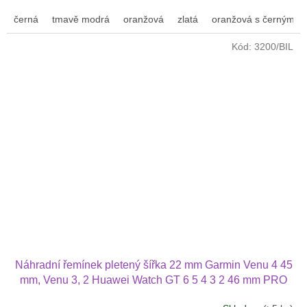
černá
tmavě modrá
oranžová
zlatá
oranžová s černým p
Kód:
3200/BIL
Náhradní řemínek pletený šířka 22 mm Garmin Venu 4 45
mm, Venu 3, 2 Huawei Watch GT 6 5 4 3 2 46 mm PRO
Xiaomi GTR 47 mm a další nylonový 2212