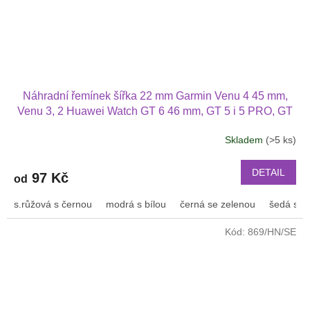
Náhradní řemínek šířka 22 mm Garmin Venu 4 45 mm,
Venu 3, 2 Huawei Watch GT 6 46 mm, GT 5 i 5 PRO, GT
4 PRO Xiaomi GTR 47 mm a další 2204
Skladem
(>5 ks)
Průměrné
hodnocení
produktu
DETAIL
97 Kč
od
je
2,5
s.růžová s černou
modrá s bílou
černá se zelenou
šedá s bí
z
5
Kód:
869/HN/SE
hvězdiček.