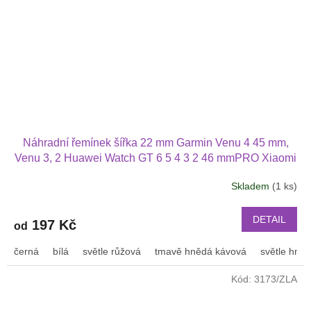
Náhradní řemínek šířka 22 mm Garmin Venu 4 45 mm,
Venu 3, 2 Huawei Watch GT 6 5 4 3 2 46 mmPRO Xiaomi
GTS GTR 42 mm BIP a další pravá kůže 2207
Skladem
(1 ks)
DETAIL
197 Kč
od
černá
bílá
světle růžová
tmavě hnědá kávová
světle hně
Kód:
3173/ZLA