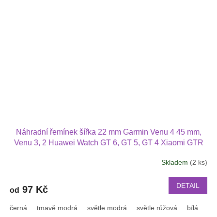
Náhradní řemínek šířka 22 mm Garmin Venu 4 45 mm,
Venu 3, 2 Huawei Watch GT 6, GT 5, GT 4 Xiaomi GTR
47 mm a další s podvlékací přezkou v barvě řemínku
Skladem
(2 ks)
2202
DETAIL
97 Kč
od
černá
tmavě modrá
světle modrá
světle růžová
bílá
or