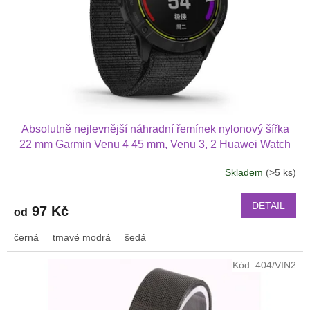
Absolutně nejlevnější náhradní řemínek nylonový šířka
22 mm Garmin Venu 4 45 mm, Venu 3, 2 Huawei Watch
GT 6 5 4 3 2 46 mm PRO Xiaomi GTR 47 mm a další
Skladem
(>5 ks)
nylonový 2211
DETAIL
97 Kč
od
černá
tmavé modrá
šedá
Kód:
404/VIN2