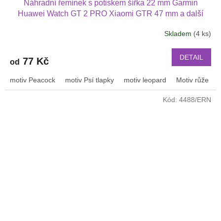
Náhradní řemínek s potiskem šířka 22 mm Garmin
Huawei Watch GT 2 PRO Xiaomi GTR 47 mm a další
2205
Skladem
(4 ks)
DETAIL
77 Kč
od
motiv Peacock
motiv Psí tlapky
motiv leopard
Motiv růže
Kód:
4488/ERN