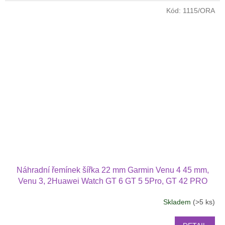
Kód:
1115/ORA
Náhradní řemínek šířka 22 mm Garmin Venu 4 45 mm,
Venu 3, 2Huawei Watch GT 6 GT 5 5Pro, GT 42 PRO
Xiaomi GTR 47 mm a další jednobarevný s přezkou v
Skladem
(>5 ks)
barvě řemínku 2203