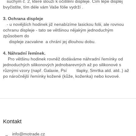
suchým č. 2, které slouží k očištění displeje. Čím lépe displej
bvyčistíte, tím déle vám Vaše fólie vydrží .
3. Ochrana displeje
- u novějších hodinek již nenabízíme lasickou folii, ale rovnou
ochranu displeje - tato se většinou nějakým jednoduchým
způsobem do
displeje zacvakne a chrání jej dlouhou dobu.
4. Náhradní řemínek.
Pro většinu hodinek rovněž dodáváme náhradní řemínky od
jednoduchých silikonových jednobarevných až po silikonové s
různými vzory (např. Galaxie, Psí tlapky, Smrtka atd. atd..) až
po náročnější řemínky kožené (kůže, koženka) nebo kovové.
Z
á
p
a
Kontakt
t
í
info
@
motrade.cz