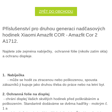
ZPĚT DO OBCHODU
Příslušenství pro druhou generaci nadčasových
hodinek Xiaomi Amazfit COR - Amazfit Cor 2
A1712.
Najdete zde zejména nabíječky, ochranné fólie (nikoliv zatím skla)
a ochranu displeje.
1. Nabíječka
- může se hodit za ztracenou nebo poškozenou, spousta
zákazníků ji kupuje jako druhou třeba do práce nebo na letní byt.
2. Ochranná folie na displej
- chrání displej Vašich skvělých hodinek před poškrábáním a
poškozením. Standartně dodáváme se dvěma hadříky - mokrým č.
1 a