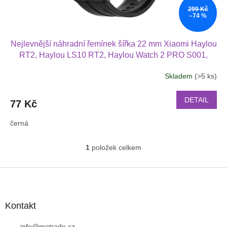
t
299 Kč
ů
–74 %
Nejlevnější náhradní řemínek šířka 22 mm Xiaomi Haylou
RT2, Haylou LS10 RT2, Haylou Watch 2 PRO S001,
Haylou Solar Lite R001 2201
Skladem
(>5 ks)
DETAIL
77 Kč
černá
1
položek celkem
O
v
l
Z
á
á
d
p
a
a
Kontakt
c
t
í
info
@
motrade.cz