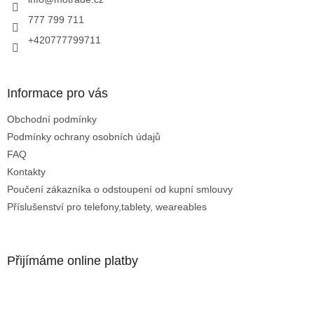
í
p
r
777 799 711
v
+420777799711
k
y
v
ý
Informace pro vás
p
i
Obchodní podmínky
s
u
Podmínky ochrany osobních údajů
FAQ
Kontakty
Poučení zákazníka o odstoupení od kupní smlouvy
Příslušenství pro telefony,tablety, weareables
Přijímáme online platby