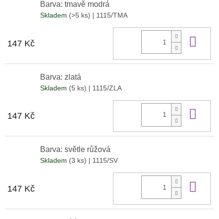
Barva: tmavě modrá
Skladem
(>5 ks)
| 1115/TMA
Do 
147 Kč
Barva: zlatá
Skladem
(5 ks)
| 1115/ZLA
Do 
147 Kč
Barva: světle růžová
Skladem
(3 ks)
| 1115/SV
Do 
147 Kč