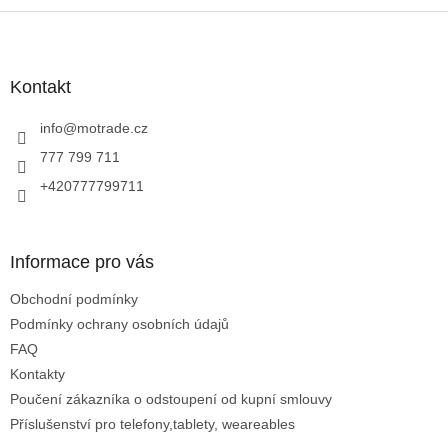
Z
á
p
a
Kontakt
t
í
info
@
motrade.cz
777 799 711
+420777799711
Informace pro vás
Obchodní podmínky
Podmínky ochrany osobních údajů
FAQ
Kontakty
Poučení zákazníka o odstoupení od kupní smlouvy
Příslušenství pro telefony,tablety, weareables