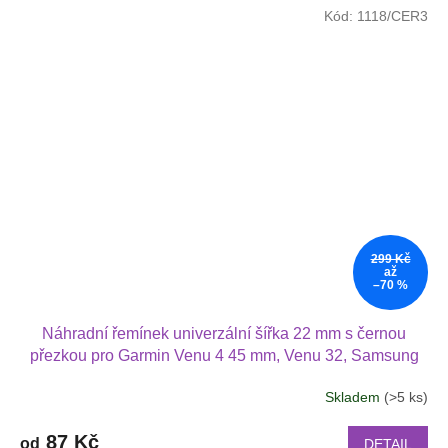
Kód:
1118/CER3
299 Kč
až
–70 %
Náhradní řemínek univerzální šířka 22 mm s černou
přezkou pro Garmin Venu 4 45 mm, Venu 32, Samsung
Galaxy Watch 3 Xiaomi GTR 47 mm různé barvy 2201
Skladem
(>5 ks)
87 Kč
od
DETAIL