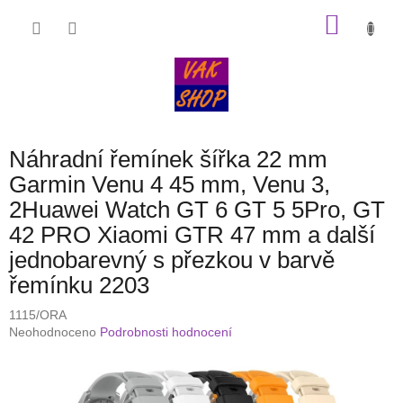
Přejít
NÁKU
na
obsah
KOŠÍK
Náhradní řemínek šířka 22 mm
Garmin Venu 4 45 mm, Venu 3,
2Huawei Watch GT 6 GT 5 5Pro, GT
42 PRO Xiaomi GTR 47 mm a další
jednobarevný s přezkou v barvě
řemínku 2203
1115/ORA
Průměrné
Neohodnoceno
Podrobnosti hodnocení
hodnocení
produktu
je
0,0