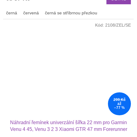
černá
červená
černá se stříbrnou přezkou
Kód:
2108/ZEL/SE
299 Kč
až
–77 %
Náhradní řemínek univerzální šířka 22 mm pro Garmin
Venu 4 45, Venu 3 2 3 Xiaomi GTR 47 mm Forerunner
745 se stříbrnou přezkou moderní barvy 2201