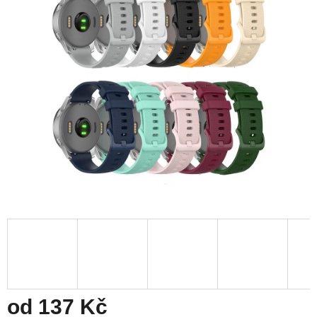
z
5
hvězdiček.
od
137 Kč