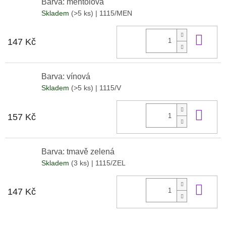
Barva: mentolová
Skladem
(>5 ks)
| 1115/MEN
Do 
147 Kč
Barva: vínová
Skladem
(>5 ks)
| 1115/V
Do 
157 Kč
Barva: tmavě zelená
Skladem
(3 ks)
| 1115/ZEL
Do 
147 Kč