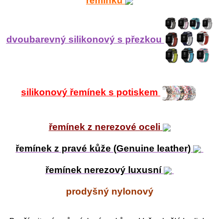
řemínku
dvoubarevný silikonový s přezkou
silikonový řemínek s potiskem
řemínek z nerezové oceli
řemínek z pravé kůže (Genuine leather)
řemínek nerezový luxusní
prodyšný nylonový