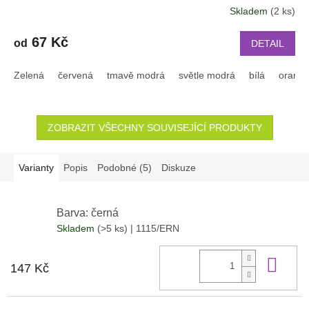
Skladem
(2 ks)
67 Kč
od
DETAIL
Zelená
červená
tmavě modrá
světle modrá
bílá
oranž
ZOBRAZIT VŠECHNY SOUVISEJÍCÍ PRODUKTY
Varianty
Popis
Podobné (5)
Diskuze
Barva: černá
Skladem
(>5 ks)
| 1115/ERN
Do 
147 Kč