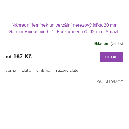
Náhradní řemínek univerzální nerezový šířka 20 mm
Garmin Vivoactive 6, 5, Forerunner 570 42 mm, Amazfit
Active 2, GTS 4 GTS 4 mini a další 2006
Skladem
(>5 ks)
Průměrné
hodnocení
produktu
167 Kč
od
DETAIL
je
3,2
černá
zlatá
stříbrná
růžové zlato
z
5
Kód:
410/MOT
hvězdiček.