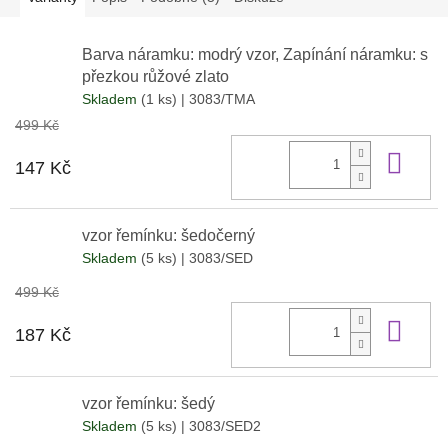
Barva náramku: modrý vzor, Zapínání náramku: s
přezkou růžové zlato
Skladem
(1 ks)
| 3083/TMA
499 Kč
Do 
147 Kč
vzor řemínku: šedočerný
Skladem
(5 ks)
| 3083/SED
499 Kč
Do 
187 Kč
vzor řemínku: šedý
Skladem
(5 ks)
| 3083/SED2