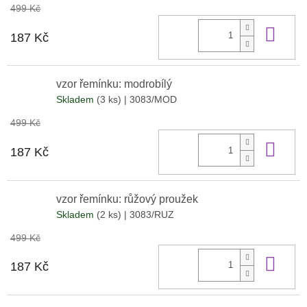
499 Kč
Do 
187 Kč
vzor řemínku: modrobílý
Skladem
(3 ks)
| 3083/MOD
499 Kč
Do 
187 Kč
vzor řemínku: růžový proužek
Skladem
(2 ks)
| 3083/RUZ
499 Kč
Do 
187 Kč