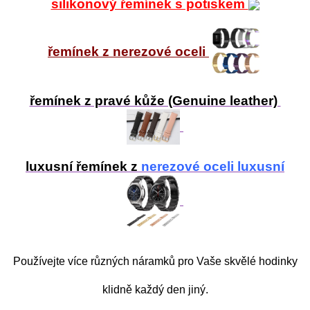
silikonový řemínek s potiskem
řemínek z nerezové oceli
řemínek z pravé kůže (Genuine leather)
luxusní řemínek z
nerezové oceli luxusní
Používejte více různých náramků pro Vaše skvělé hodinky
klidně každý den jiný.