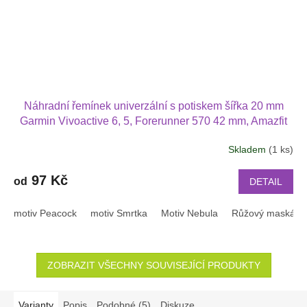
Náhradní řemínek univerzální s potiskem šířka 20 mm
Garmin Vivoactive 6, 5, Forerunner 570 42 mm, Amazfit
Active 2, GTS 4 GTS 4 mini a další 2005
Skladem
(1 ks)
Průměrné
hodnocení
produktu
97 Kč
od
DETAIL
je
3,9
motiv Peacock
motiv Smrtka
Motiv Nebula
Růžový maskáč
z
5
hvězdiček.
ZOBRAZIT VŠECHNY SOUVISEJÍCÍ PRODUKTY
Varianty
Popis
Podobné (5)
Diskuze