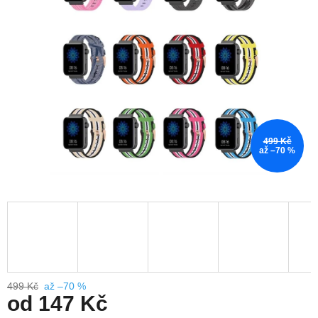
5
hvězdiček.
499 Kč
až –70 %
499 Kč
až –70 %
od
147 Kč