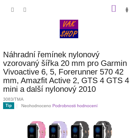
Přejít
NÁKU
na
obsah
KOŠÍK
Náhradní řemínek nylonový
vzorovaný šířka 20 mm pro Garmin
Vivoactive 6, 5, Forerunner 570 42
mm, Amazfit Active 2, GTS 4 GTS 4
mini a další nylonový 2010
3083/TMA
Průměrné
Neohodnoceno
Podrobnosti hodnocení
Tip
hodnocení
produktu
je
0,0
z