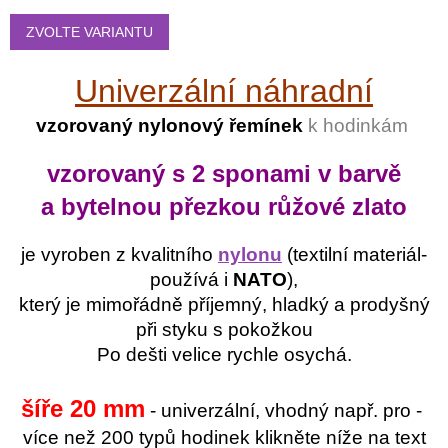
Měrná
cena:
ZVOLTE VARIANTU
Univerzální náhradní
vzorovaný nylonový řemínek
k hodinkám
vzorovaný s 2 sponami v barvě
a bytelnou přezkou růžové zlato
je vyroben z kvalitního
nylonu
(textilní materiál-
používá i
NATO
),
který je mimořádně příjemný, hladký a prodyšný
při styku s pokožkou
Po dešti velice rychle osychá.
šíře 20 mm
- univerzální, vhodný např. pro -
více než 200 typů hodinek klikněte níže na text