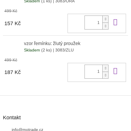
Skladem
(1 ks)
| 3083/ORA
499 Kč
Do 
157 Kč
vzor řemínku: žlutý proužek
Skladem
(2 ks)
| 3083/ZLU
499 Kč
Do 
187 Kč
Z
á
p
a
Kontakt
t
í
info
@
motrade.cz