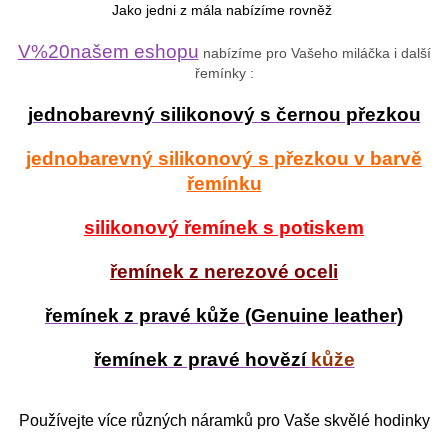
Jako jedni z mála nabízíme rovněž
V%20našem eshopu
nabízíme pro Vašeho miláčka i další
řemínky :
jednobarevný silikonový s černou přezkou
jednobarevný silikonový s přezkou v barvě
řemínku
silikonový řemínek s potiskem
řemínek z nerezové oceli
řemínek z pravé kůže (Genuine leather)
řemínek z pravé hovězí
kůže
Používejte více různých náramků pro Vaše skvělé hodinky