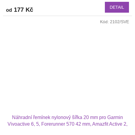
produktu
DETAIL
177 Kč
od
je
4,0
Kód:
2102/SVE
z
5
hvězdiček.
Náhradní řemínek nylonový šířka 20 mm pro Garmin
Vivoactive 6, 5, Forerunner 570 42 mm, Amazfit Active 2,
GTS 4 GTS 4 mini a další nylonový 2009