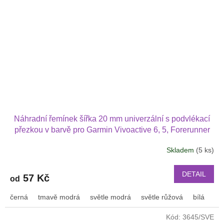
Náhradní řemínek šířka 20 mm univerzální s podvlékací
přezkou v barvě pro Garmin Vivoactive 6, 5, Forerunner
570 42 mm, Amazfit Active 2, GTS 4 GTS 4 mini 2002
Skladem
(5 ks)
DETAIL
57 Kč
od
černá
tmavě modrá
světle modrá
světle růžová
bílá
or
Kód:
3645/SVE