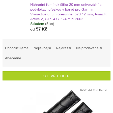
Náhradní řemínek šířka 20 mm univerzální s
podvlékací přezkou v barvě pro Garmin
Vivoactive 6, 5, Forerunner 570 42 mm, Amazfit
Active 2, GTS 4 GTS 4 mini 2002
Skladem
(5 ks)
57 Kč
od
Ř
a
Doporučujeme
Nejlevnější
Nejdražší
Nejprodávanější
z
e
Abecedně
n
í
p
OTEVŘÍT FILTR
r
o
V
Kód:
4475/HN/SE
d
ý
u
p
k
i
t
s