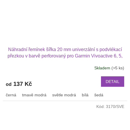
Náhradní řemínek šířka 20 mm univerzální s podvlékací
přezkou v barvě perforovaný pro Garmin Vivoactive 6, 5,
Forerunner 570 42 mm, Amazfit Active 2, GTS 4 GTS 4
Skladem
(>5 ks)
mini 2022
DETAIL
137 Kč
od
černá
tmavě modrá
světle modrá
bílá
šedá
Kód:
3170/SVE