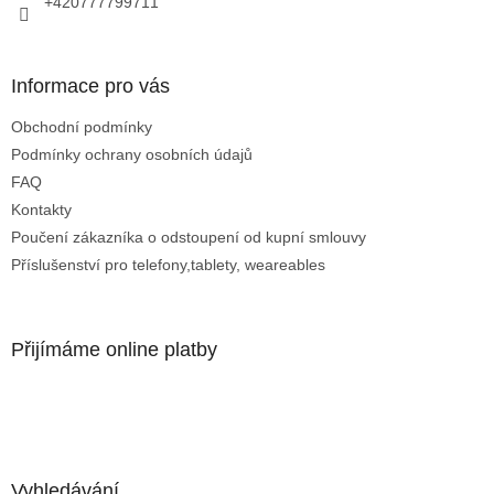
+420777799711
ý
p
i
s
Informace pro vás
u
Obchodní podmínky
Podmínky ochrany osobních údajů
FAQ
Kontakty
Poučení zákazníka o odstoupení od kupní smlouvy
Příslušenství pro telefony,tablety, weareables
Přijímáme online platby
Vyhledávání