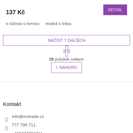
DETAIL
137 Kč
s.růžová s černou
modrá s bílou
NAČÍST 7 DALŠÍCH
S
1
2
t
O
r
18
položek celkem
v
á
l
NAHORU
n
á
k
o
d
v
Z
a
á
c
á
n
í
p
í
p
a
Kontakt
r
t
v
í
info
@
motrade.cz
k
y
777 799 711
v