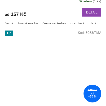
Skladem
(1 ks)
DETAIL
157 Kč
od
černá
tmavě modrá
černá se šedou
oranžová
zlatá
or
Kód:
3083/TMA
Tip
499 Kč
až
–70 %