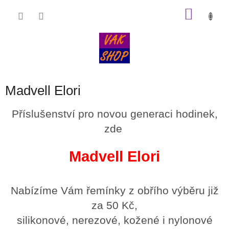
Přejít
NÁKU
na
obsah
KOŠÍK
Madvell Elori
Příslušenství pro novou generaci hodinek,
zde
Madvell Elori
Nabízíme Vám řemínky z obřího výběru již
za 50 Kč,
silikonové, nerezové, kožené i nylonové