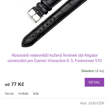
ů
p
r
o
d
u
k
t
ů
Absolutně nejlevnější kožený řemínek styl Aligator
univerzální pro Garmin Vivoactive 6, 5, Forerunner 570
42 mm, Amazfit Active 2, GTS 4 GTS 4 mini a další kůže
Skladem
(4 ks)
2017
DETAIL
77 Kč
od
černá
hnědá
bílá
Kód:
3191/CER