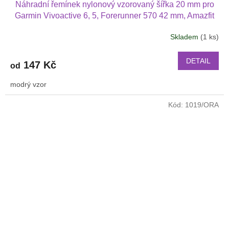
Náhradní řemínek nylonový vzorovaný šířka 20 mm pro
Garmin Vivoactive 6, 5, Forerunner 570 42 mm, Amazfit
Active 2, GTS 4 GTS 4 mini a další nylonový 2010
Skladem
(1 ks)
DETAIL
147 Kč
od
modrý vzor
Kód:
1019/ORA