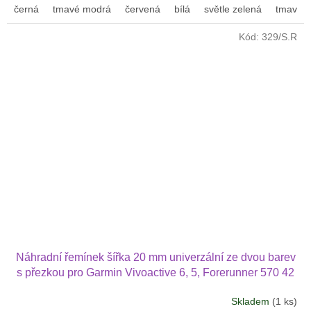
černá
tmavé modrá
červená
bílá
světle zelená
tmavě z
Kód:
329/S.R
Náhradní řemínek šířka 20 mm univerzální ze dvou barev
s přezkou pro Garmin Vivoactive 6, 5, Forerunner 570 42
mm, Amazfit Active 2, GTS 4 GTS 4 mini 2004
Skladem
(1 ks)