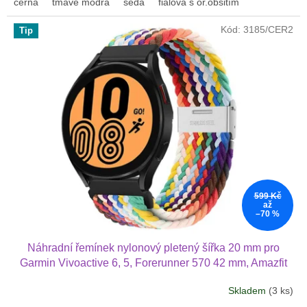
černá
tmavé modrá
šedá
fialová s or.obšitím
Kód:
3185/CER2
Tip
599 Kč
až
–70 %
Náhradní řemínek nylonový pletený šířka 20 mm pro
Garmin Vivoactive 6, 5, Forerunner 570 42 mm, Amazfit
Active 2, GTS 4 GTS 4 minia další nylonový 2012
Skladem
(3 ks)
Průměrné
hodnocení