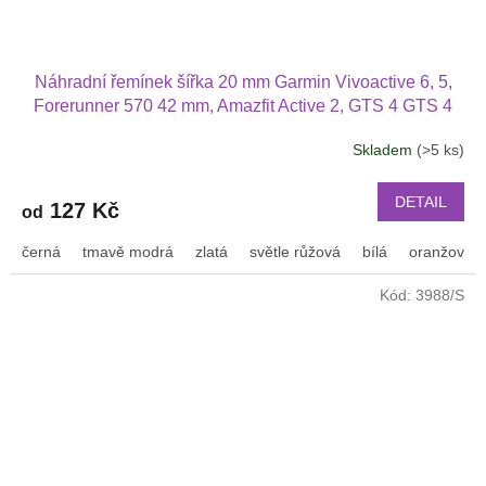
Náhradní řemínek šířka 20 mm Garmin Vivoactive 6, 5,
Forerunner 570 42 mm, Amazfit Active 2, GTS 4 GTS 4
mini a další jednobarevný s přezkou v barvě řemínku
Skladem
(>5 ks)
2003
DETAIL
127 Kč
od
černá
tmavě modrá
zlatá
světle růžová
bílá
oranžová
Kód:
3988/S