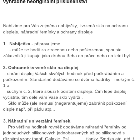
í
výhradně neoriginální příslušenství
p
r
v
k
Nabízíme pro Vás zejména nabíječky, tvrzená skla na ochranu
y
displeje, náhradní řemínky a ochrany displeje
v
ý
1. Nabíječka
- připravujeme
p
- může se hodit za ztracenou nebo poškozenou, spousta
i
zákazníků ji kupuje jako druhou třeba do práce nebo na letní byt.
s
u
2. Ochranné tvrzené sklo na displej
- chrání displej Vašich skvělých hodinek před poškrábáním a
poškozením. Standartně dodáváme se dvěma hadříky - mokrým č.
1 a
suchým č. 2, které slouží k očištění displeje. Čím lépe displej
vyčistíte, tím déle vám Vaše sklo vydrží .
Sklo může (ale nemusí (negarantujeme) zabránit poškození
disple např. při pádu atp...
3. Náhradní univerzální řemínek.
Pro většinu hodinek rovněž dodáváme náhradní řemínky od
jednoduchých silikonových jednobarevných až po silikonové s
různými vzory (např. Galaxie, Psí tlapky, Smrtka atd. atd..)