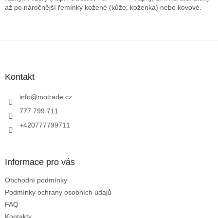
až po náročnější řemínky kožené (kůže, koženka) nebo kovové.
Z
á
p
a
Kontakt
t
í
info
@
motrade.cz
777 799 711
+420777799711
Informace pro vás
Obchodní podmínky
Podmínky ochrany osobních údajů
FAQ
Kontakty