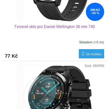
k
t
399 Kč
ů
–80 %
Tvrzené sklo pro Daniel Wellington 36 mm 740
Skladem
(>5 ks)
Do košíku
77 Kč
Kód:
98/R99