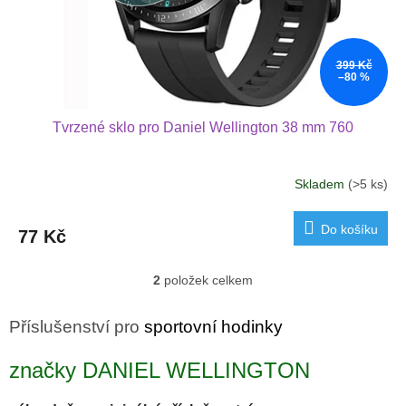
399 Kč
–80 %
Tvrzené sklo pro Daniel Wellington 38 mm 760
Skladem
(>5 ks)
Do košíku
77 Kč
2
položek celkem
O
v
l
Příslušenství pro
sportovní hodinky
á
d
značky DANIEL WELLINGTON
a
c