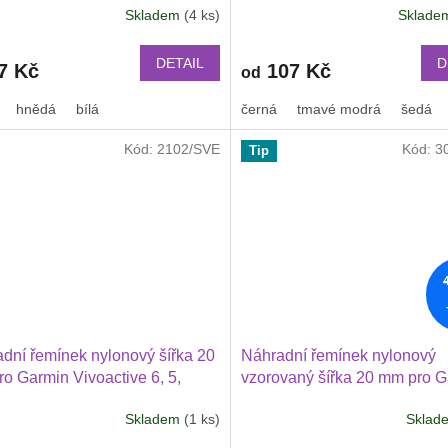
Skladem
(4 ks)
Sklad
2 mm, Amazfit Active 2, GTS 4
mm, Amazfit Active 2, GTS 4
 mini a další kůže 2017
mini a další nylonový 2011
DETAIL
D
7 Kč
107 Kč
od
hnědá
bílá
černá
tmavé modrá
šedá
Kód:
2102/SVE
Kód:
3
Tip
dní řemínek nylonový šířka 20
Náhradní řemínek nylonový
o Garmin Vivoactive 6, 5,
vzorovaný šířka 20 mm pro 
unner 570 42 mm, Amazfit
Vivoactive 6, 5, Forerunner 
Skladem
(1 ks)
Skla
e 2, GTS 4 GTS 4 mini a další
mm, Amazfit Active 2, GTS 4
ový 2009
mini a další nylonový 2010