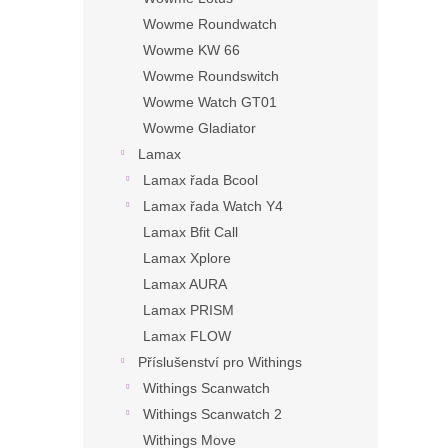
Wowme Roundwatch
Wowme KW 66
Wowme Roundswitch
Wowme Watch GT01
Wowme Gladiator
Lamax
Lamax řada Bcool
Lamax řada Watch Y4
Lamax Bfit Call
Lamax Xplore
Lamax AURA
Lamax PRISM
Lamax FLOW
Příslušenství pro Withings
Withings Scanwatch
Withings Scanwatch 2
Withings Move