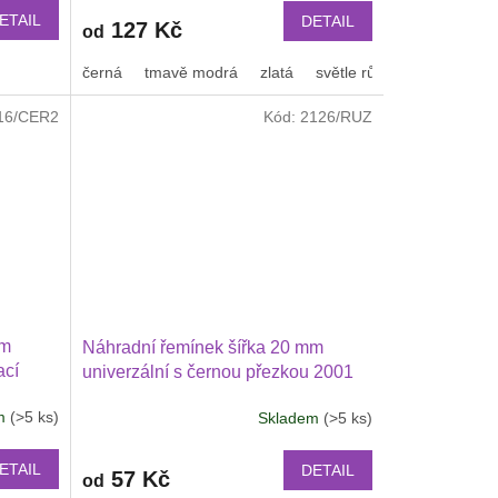
ETAIL
DETAIL
127 Kč
od
černým proužkem
černá
tmavě zelená
tmavě modrá
kovově šedá
zlatá
světle růžová
Pruhy
bílá
duha
or
16/CER2
Kód:
2126/RUZ
mm
Náhradní řemínek šířka 20 mm
ací
univerzální s černou přezkou 2001
em
(>5 ks)
Skladem
(>5 ks)
ETAIL
DETAIL
57 Kč
od