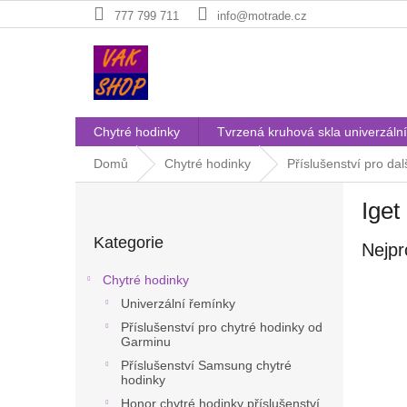
Přejít
777 799 711
info@motrade.cz
na
obsah
Chytré hodinky
Tvrzená kruhová skla univerzální
Domů
Chytré hodinky
Příslušenství pro dal
P
Iget
o
Přeskočit
s
Kategorie
kategorie
Nejpr
t
r
Chytré hodinky
a
Univerzální řemínky
n
Příslušenství pro chytré hodinky od
n
Garminu
í
Příslušenství Samsung chytré
p
hodinky
a
Honor chytré hodinky příslušenství