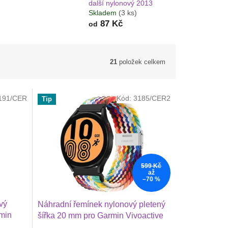
další nylonový 2013
Skladem
(3 ks)
87 Kč
od
21
položek celkem
191/CER
Kód:
3185/CER2
Tip
599 Kč
až
–70 %
vý
Náhradní řemínek nylonový pletený
min
šířka 20 mm pro Garmin Vivoactive
570 42
6, 5, Forerunner 570 42 mm, Amazfit