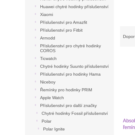
n
Huawei chytré hodinky příslušenství
e
l
Xiaomi
Příslušenství pro Amazfit
Ř
Příslušenství pro Fitbit
a
Dopor
Armodd
z
Příslušenství pro chytré hodinky
e
COROS
V
n
Ticwatch
ý
í
Chytré hodinky Suunto příslušenství
p
p
Příslušenství pro hodinky Hama
i
r
s
o
Niceboy
p
d
Řemínky pro hodinky PRIM
r
u
Apple Watch
o
k
Příslušenství pro další značky
d
t
Chytré hodinky Fossil příslušenství
u
ů
Absol
k
Polar
řemín
t
Polar Ignite
Garmi