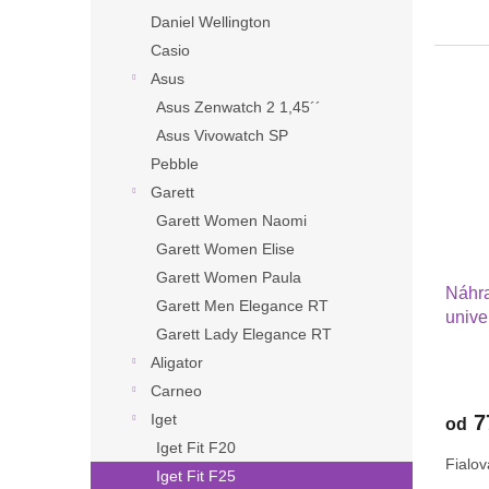
Daniel Wellington
Casio
Asus
Asus Zenwatch 2 1,45´´
Asus Vivowatch SP
Pebble
Garett
Garett Women Naomi
Garett Women Elise
Garett Women Paula
Náhra
Garett Men Elegance RT
unive
Garett Lady Elegance RT
dívky
Aligator
Carneo
7
Iget
od
Iget Fit F20
Fialov
Iget Fit F25