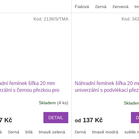
Fialová
černá
červená
t
Kód:
2138/S/TMA
Kód:
34
dní řemínek šířka 20 mm
Náhradní řemínek šířka 20 
rzální s černou přezkou pro
univerzální s podvlékací pře
 velikost S 2001
barvě perforovaný pro Garmi
Skladem
(4 ks)
Sklad
Vivoactive 6, 5, Forerunner 
mm, Amazfit Active 2, GTS 4
mini 2022
DETAIL
D
7 Kč
137 Kč
od
á
černá
bílá
tmavě zelená
zelenomodrá černá přezka
černá
tmavě modrá
světle
kov