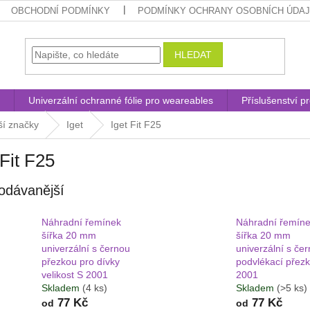
OBCHODNÍ PODMÍNKY
PODMÍNKY OCHRANY OSOBNÍCH ÚDA
HLEDAT
Univerzální ochranné fólie pro weareables
Příslušenství p
ší značky
Iget
Iget Fit F25
 Fit F25
odávanější
Náhradní řemínek
Náhradní řemín
šířka 20 mm
šířka 20 mm
univerzální s černou
univerzální s če
přezkou pro dívky
podvlékací přez
velikost S 2001
2001
Skladem
(4 ks)
Skladem
(>5 ks)
77 Kč
77 Kč
od
od