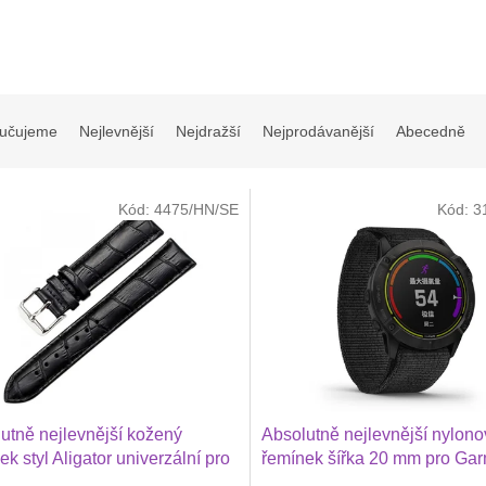
učujeme
Nejlevnější
Nejdražší
Nejprodávanější
Abecedně
Kód:
4475/HN/SE
Kód:
3
utně nejlevnější kožený
Absolutně nejlevnější nylono
ek styl Aligator univerzální pro
řemínek šířka 20 mm pro Gar
n Vivoactive 6, 5, Forerunner
Vivoactive 6, 5, Forerunner 