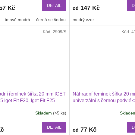
DETAIL
D
57 Kč
147 Kč
od
tmavě modrá
černá se šedou
oranžová
modrý vzor
zlatá
oranžová s 
Kód:
2909/S
Kód:
4
dní řemínek šířka 20 mm IGET
Náhradní řemínek šířka 20 
5 Iget Fit F20, Iget Fit F25
univerzální s černou podvlék
přezkou 2001
Skladem
(>5 ks)
Sklad
DETAIL
D
Kč
77 Kč
od