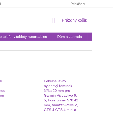
JŮ
FAQ
KONTAKTY
POUČENÍ ZÁKAZNÍKA O ODSTOUP
Přihlášení
NÁKUPNÍ
Prázdný košík
KOŠÍK
ro telefony,tablety, weareables
Dům a zahrada
Pouzdra a tvr
ek
Pekelně levný
nylonový řemínek
rnou
šířka 20 mm pro
kou
Garmin Vivoactive 6,
5, Forerunner 570 42
mm, Amazfit Active 2,
GTS 4 GTS 4 mini a