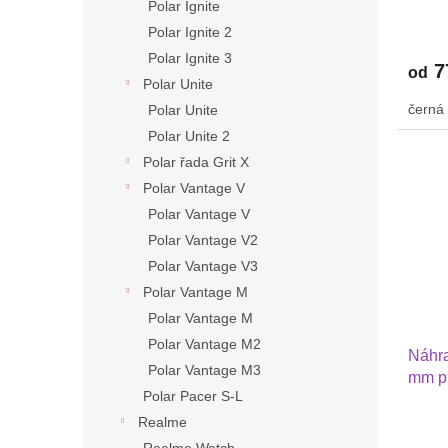
ů
Polar Ignite
570 4
Polar Ignite 2
GTS 4
Polar Ignite 3
7
od
Polar Unite
černá
Polar Unite
Polar Unite 2
Polar řada Grit X
Polar Vantage V
Polar Vantage V
Polar Vantage V2
Polar Vantage V3
Polar Vantage M
Polar Vantage M
Polar Vantage M2
Náhra
Polar Vantage M3
mm pr
Polar Pacer S-L
Forer
Activ
Realme
nylon