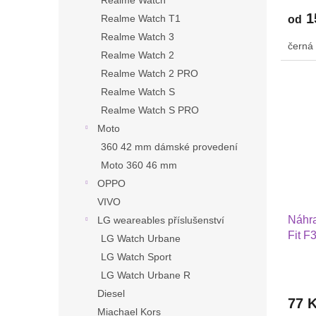
Realme Watch
1
Realme Watch T1
od
Realme Watch 3
černá
Realme Watch 2
Realme Watch 2 PRO
Realme Watch S
Realme Watch S PRO
Moto
360 42 mm dámské provedení
Moto 360 46 mm
OPPO
VIVO
Náhra
LG weareables příslušenství
Fit F3
LG Watch Urbane
2001
LG Watch Sport
LG Watch Urbane R
Diesel
77 
Miachael Kors