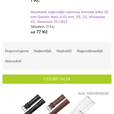
7 Kč
Absolutně nejlevnější nylonový řemínek šířka 18
mm Garmin Venu 4 41 mm, 3S, 2S, Vivoactive
4S, Vivomove 3S 1813
Skladem
(3 ks)
77 Kč
od
Ř
a
Doporučujeme
Nejlevnější
Nejdražší
Nejprodávanější
z
e
Abecedně
n
í
p
OTEVŘÍT FILTR
r
o
V
Kód:
4463/ERN/SE
d
ý
u
p
k
i
t
s