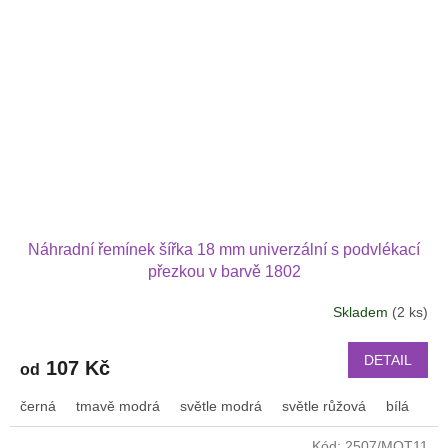
Náhradní řemínek šířka 18 mm univerzální s podvlékací
přezkou v barvě 1802
Skladem
(2 ks)
DETAIL
107 Kč
od
černá
tmavě modrá
světle modrá
světle růžová
bílá
or
Kód:
2507/MOT11