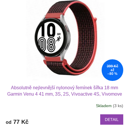
399 Kč
až
–80 %
Absolutně nejlevnější nylonový řemínek šířka 18 mm
Garmin Venu 4 41 mm, 3S, 2S, Vivoactive 4S, Vivomove
3S 1813
Skladem
(3 ks)
Průměrné
hodnocení
produktu
DETAIL
77 Kč
od
je
2,9