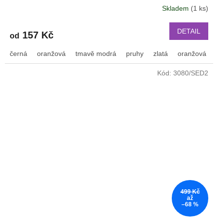
Skladem
(1 ks)
DETAIL
157 Kč
od
černá
oranžová
tmavě modrá
pruhy
zlatá
oranžová s 
Kód:
3080/SED2
499 Kč
až
–68 %