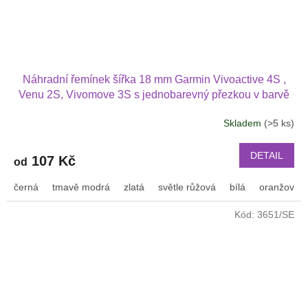
Náhradní řemínek šířka 18 mm Garmin Vivoactive 4S ,
Venu 2S, Vivomove 3S s jednobarevný přezkou v barvě
řemínku 1803
Skladem
(>5 ks)
DETAIL
107 Kč
od
černá
tmavě modrá
zlatá
světle růžová
bílá
oranžová
Kód:
3651/SE