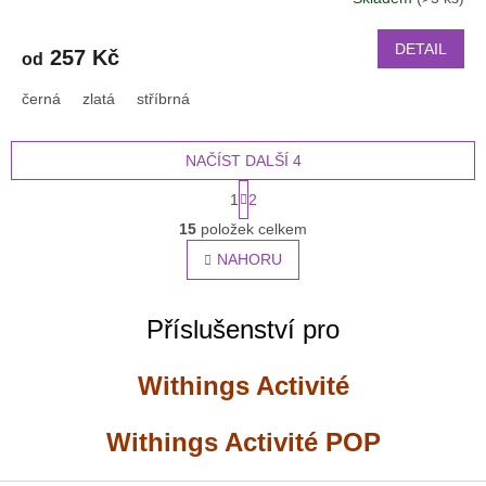
DETAIL
257 Kč
od
černá
zlatá
stříbrná
NAČÍST DALŠÍ 4
S
1
2
t
O
r
15
položek celkem
v
á
l
NAHORU
n
á
k
o
d
v
a
Příslušenství pro
á
c
n
í
í
Withings Activité
p
r
v
Withings Activité POP
k
y