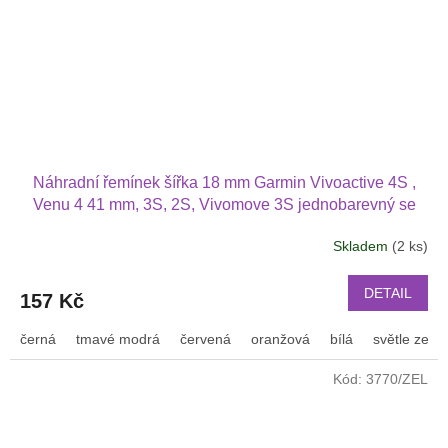
Náhradní řemínek šířka 18 mm Garmin Vivoactive 4S ,
Venu 4 41 mm, 3S, 2S, Vivomove 3S jednobarevný se
stříbrnou přezkou 1815
Skladem
(2 ks)
DETAIL
157 Kč
černá
tmavé modrá
červená
oranžová
bílá
světle zele
Kód:
3770/ZEL