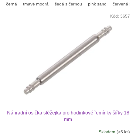
černá
tmavé modrá
šedá s černou
pink sand
červená s fi
z
5
Kód:
3657
hvězdiček.
Náhradní osička stěžejka pro hodinkové řemínky šířky 18
mm
Skladem
(>5 ks)