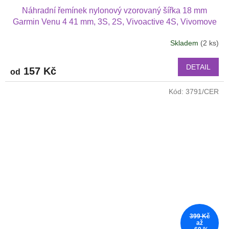
Náhradní řemínek nylonový vzorovaný šířka 18 mm
Garmin Venu 4 41 mm, 3S, 2S, Vivoactive 4S, Vivomove
3S 1810
Skladem
(2 ks)
Průměrné
hodnocení
produktu
DETAIL
157 Kč
od
je
3,5
Kód:
3791/CER
z
5
hvězdiček.
399 Kč
až