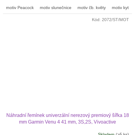
motiv Peacock
motiv slunečnice
motiv čb. květy
motiv kytičk
Kód:
2072/ST/MOT
Náhradní řemínek univerzální nerezový premiový šířka 18
mm Garmin Venu 4 41 mm, 3S,2S, Vivoactive
4S,Vivomove 3S 1808
Skladem
(>5 ks)