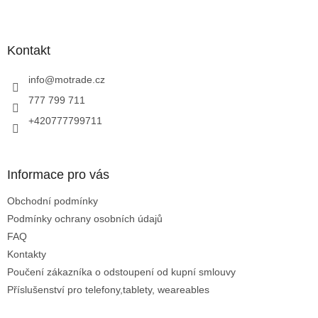
v
Z
ý
á
p
p
i
a
Kontakt
s
t
u
í
info
@
motrade.cz
777 799 711
+420777799711
Informace pro vás
Obchodní podmínky
Podmínky ochrany osobních údajů
FAQ
Kontakty
Poučení zákazníka o odstoupení od kupní smlouvy
Příslušenství pro telefony,tablety, weareables