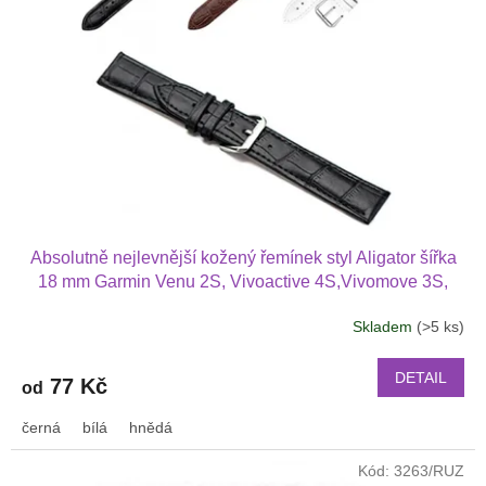
ů
p
r
o
d
u
k
t
ů
Absolutně nejlevnější kožený řemínek styl Aligator šířka
18 mm Garmin Venu 2S, Vivoactive 4S,Vivomove 3S,
Armodd Candywatch Premuim 2, Armodd Candywatch
Skladem
(>5 ks)
Crystal 2 1817
DETAIL
77 Kč
od
černá
bílá
hnědá
Kód:
3263/RUZ