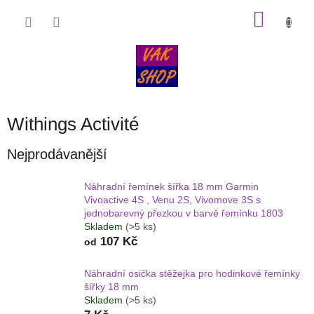
Přejít
NÁKU
na
obsah
KOŠÍK
Withings Activité
Nejprodávanější
Náhradní řemínek šířka 18 mm Garmin
Vivoactive 4S , Venu 2S, Vivomove 3S s
jednobarevný přezkou v barvě řemínku 1803
Skladem
(>5 ks)
107 Kč
od
Náhradní osička stěžejka pro hodinkové řemínky
šířky 18 mm
Skladem
(>5 ks)