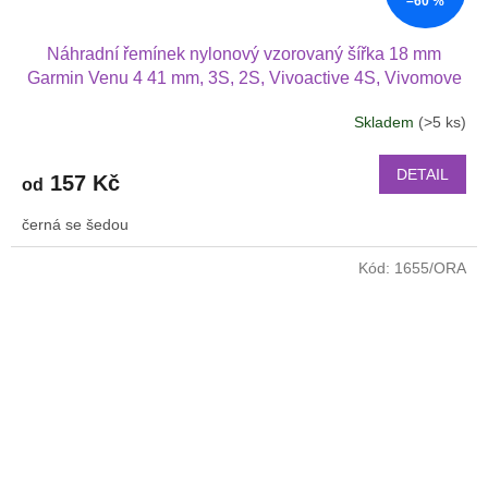
–60 %
Náhradní řemínek nylonový vzorovaný šířka 18 mm
Garmin Venu 4 41 mm, 3S, 2S, Vivoactive 4S, Vivomove
3S 1814
Skladem
(>5 ks)
DETAIL
157 Kč
od
černá se šedou
Kód:
1655/ORA