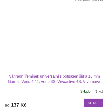
Náhradní řemínek univerzální s potiskem šířka 18 mm
Garmin Venu 4 41, Venu 3S, Vivoactive 4S, Vivomove
3S, Armodd Candywatch 1805
Skladem
(1 ks)
DETAIL
137 Kč
od