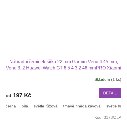
Náhradní řemínek šířka 22 mm Garmin Venu 4 45 mm,
Venu 3, 2 Huawei Watch GT 6 5 4 3 2 46 mmPRO Xiaomi
GTS GTR 42 mm BIP a další pravá kůže 2207
Skladem
(1 ks)
DETAIL
197 Kč
od
černá
bílá
světle růžová
tmavě hnědá kávová
světle hně
Kód:
3173/ZLA