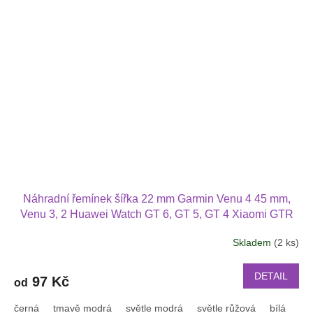
Náhradní řemínek šířka 22 mm Garmin Venu 4 45 mm,
Venu 3, 2 Huawei Watch GT 6, GT 5, GT 4 Xiaomi GTR
47 mm a další s podvlékací přezkou v barvě řemínku
Skladem
(2 ks)
2202
DETAIL
97 Kč
od
černá
tmavě modrá
světle modrá
světle růžová
bílá
or