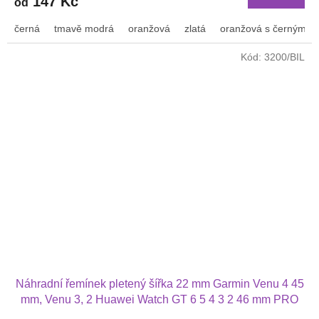
147 Kč
od
černá
tmavě modrá
oranžová
zlatá
oranžová s černým p
Kód:
3200/BIL
Náhradní řemínek pletený šířka 22 mm Garmin Venu 4 45
mm, Venu 3, 2 Huawei Watch GT 6 5 4 3 2 46 mm PRO
Xiaomi GTR 47 mm a další nylonový 2212