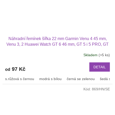
Náhradní řemínek šířka 22 mm Garmin Venu 4 45 mm,
Venu 3, 2 Huawei Watch GT 6 46 mm, GT 5 i 5 PRO, GT
4 PRO Xiaomi GTR 47 mm a další 2204
Skladem
(>5 ks)
Průměrné
hodnocení
produktu
DETAIL
97 Kč
od
je
2,5
s.růžová s černou
modrá s bílou
černá se zelenou
šedá s bí
z
5
Kód:
869/HN/SE
hvězdiček.