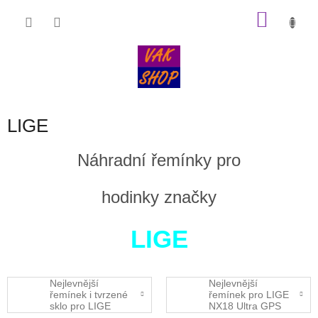
Přejít
NÁKU
na
obsah
KOŠÍK
LIGE
Náhradní řemínky pro
hodinky značky
LIGE
Nejlevnější
Nejlevnější
řemínek i tvrzené
řemínek pro LIGE
sklo pro LIGE
NX18 Ultra GPS
N.01 ULTRA