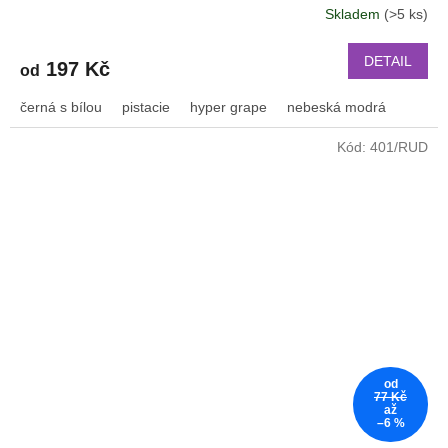
Skladem
(>5 ks)
Průměrné
hodnocení
produktu
DETAIL
197 Kč
od
je
3,2
černá s bílou
pistacie
hyper grape
nebeská modrá
z
5
Kód:
401/RUD
hvězdiček.
od
77 Kč
až
–6 %