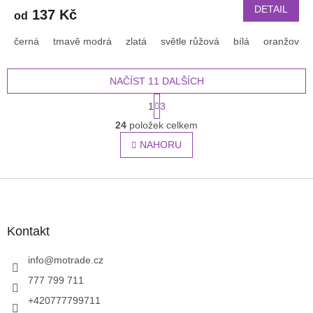
DETAIL
137 Kč
od
černá
tmavě modrá
zlatá
světle růžová
bílá
oranžová
NAČÍST 11 DALŠÍCH
S
1
3
t
O
r
24
položek celkem
v
á
l
NAHORU
n
á
k
o
d
v
Z
a
á
c
á
n
í
p
í
p
a
Kontakt
r
t
v
í
info
@
motrade.cz
k
y
777 799 711
v
+420777799711
ý