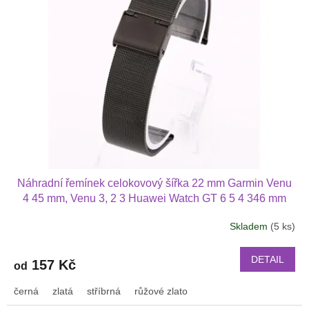
Náhradní řemínek celokovový šířka 22 mm Garmin Venu
4 45 mm, Venu 3, 2 3 Huawei Watch GT 6 5 4 346 mm
PRO Xiaomi GTR 47 mm a další 2206
Skladem
(5 ks)
DETAIL
157 Kč
od
černá
zlatá
stříbrná
růžové zlato