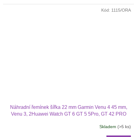
Kód:
1115/ORA
Náhradní řemínek šířka 22 mm Garmin Venu 4 45 mm,
Venu 3, 2Huawei Watch GT 6 GT 5 5Pro, GT 42 PRO
Xiaomi GTR 47 mm a další jednobarevný s přezkou v
Skladem
(>5 ks)
barvě řemínku 2203