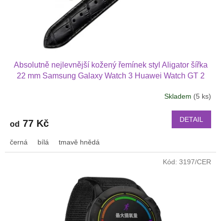
u
k
t
ů
Absolutně nejlevnější kožený řemínek styl Aligator šířka
22 mm Samsung Galaxy Watch 3 Huawei Watch GT 2
PRO Xiaomi GTS GTR 42 mm BIP a další kůže 2217
Skladem
(5 ks)
DETAIL
77 Kč
od
černá
bílá
tmavě hnědá
Kód:
3197/CER