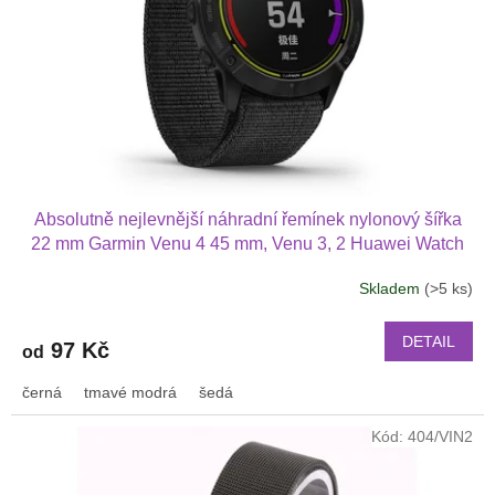
Absolutně nejlevnější náhradní řemínek nylonový šířka
22 mm Garmin Venu 4 45 mm, Venu 3, 2 Huawei Watch
GT 6 5 4 3 2 46 mm PRO Xiaomi GTR 47 mm a další
Skladem
(>5 ks)
nylonový 2211
DETAIL
97 Kč
od
černá
tmavé modrá
šedá
Kód:
404/VIN2