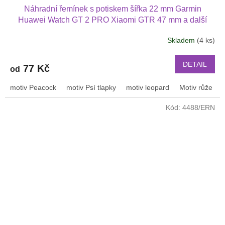
Náhradní řemínek s potiskem šířka 22 mm Garmin
Huawei Watch GT 2 PRO Xiaomi GTR 47 mm a další
2205
Skladem
(4 ks)
DETAIL
77 Kč
od
motiv Peacock
motiv Psí tlapky
motiv leopard
Motiv růže
Kód:
4488/ERN