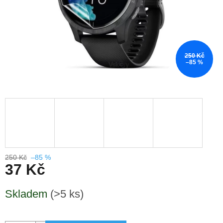
250 Kč
–85 %
250 Kč
–85 %
37 Kč
Měrná
Skladem
(>5 ks)
cena: