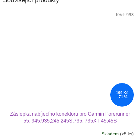
Kód:
993
199 Kč
–71 %
Záslepka nabíjecího konektoru pro Garmin Forerunner
55, 945,935,245,245S,735, 735XT 45,45S
Skladem
(>5 ks)