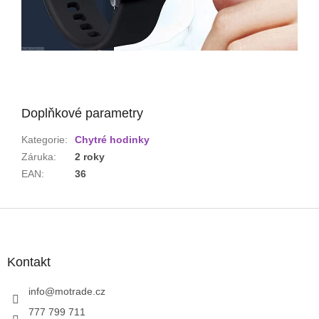
Doplňkové parametry
Kategorie
:
Chytré hodinky
Záruka
:
2 roky
EAN
:
36
Z
á
p
a
Kontakt
t
í
info
@
motrade.cz
777 799 711