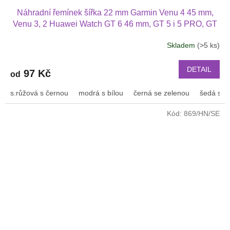
Náhradní řemínek šířka 22 mm Garmin Venu 4 45 mm,
Venu 3, 2 Huawei Watch GT 6 46 mm, GT 5 i 5 PRO, GT
4 PRO Xiaomi GTR 47 mm a další 2204
Skladem
(>5 ks)
Průměrné
hodnocení
produktu
DETAIL
97 Kč
od
je
2,5
s.růžová s černou
modrá s bílou
černá se zelenou
šedá s bí
z
5
Kód:
869/HN/SE
hvězdiček.