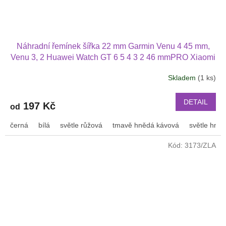
Náhradní řemínek šířka 22 mm Garmin Venu 4 45 mm,
Venu 3, 2 Huawei Watch GT 6 5 4 3 2 46 mmPRO Xiaomi
GTS GTR 42 mm BIP a další pravá kůže 2207
Skladem
(1 ks)
DETAIL
197 Kč
od
černá
bílá
světle růžová
tmavě hnědá kávová
světle hně
Kód:
3173/ZLA