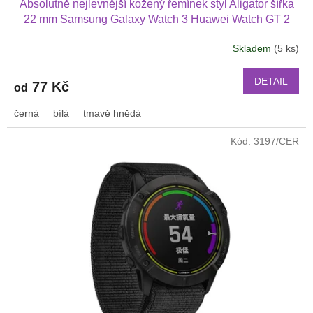
Absolutně nejlevnější kožený řemínek styl Aligator šířka
22 mm Samsung Galaxy Watch 3 Huawei Watch GT 2
PRO Xiaomi GTS GTR 42 mm BIP a další kůže 2217
Skladem
(5 ks)
DETAIL
77 Kč
od
černá
bílá
tmavě hnědá
Kód:
3197/CER