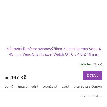
Náhradní řemínek nylonový šířka 22 mm Garmin Venu 4
45 mm, Venu 3, 2 Huawei Watch GT 6 5 4 3 2 46 mm
PRO Xiaomi GTR 47 mm a další nylonový 2209
Skladem
(2 ks)
DETAIL
147 Kč
od
černá
tmavě modrá
oranžová
zlatá
oranžová s černým p
Kód:
3200/BIL