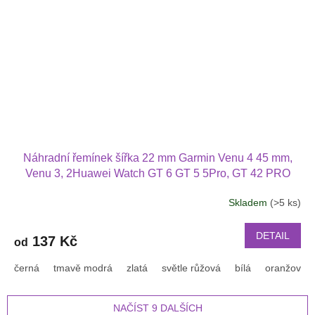
Náhradní řemínek šířka 22 mm Garmin Venu 4 45 mm,
Venu 3, 2Huawei Watch GT 6 GT 5 5Pro, GT 42 PRO
Xiaomi GTR 47 mm a další jednobarevný s přezkou v
Skladem
(>5 ks)
barvě řemínku 2203
DETAIL
137 Kč
od
černá
tmavě modrá
zlatá
světle růžová
bílá
oranžová
NAČÍST 9 DALŠÍCH