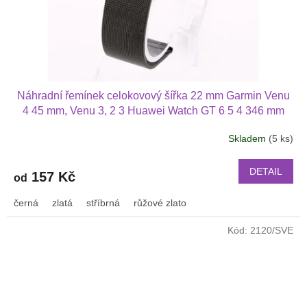
Náhradní řemínek celokovový šířka 22 mm Garmin Venu
4 45 mm, Venu 3, 2 3 Huawei Watch GT 6 5 4 346 mm
PRO Xiaomi GTR 47 mm a další 2206
Skladem
(5 ks)
DETAIL
157 Kč
od
černá
zlatá
stříbrná
růžové zlato
Kód:
2120/SVE