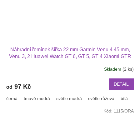
Náhradní řemínek šířka 22 mm Garmin Venu 4 45 mm,
Venu 3, 2 Huawei Watch GT 6, GT 5, GT 4 Xiaomi GTR
47 mm a další s podvlékací přezkou v barvě řemínku
Skladem
(2 ks)
2202
DETAIL
97 Kč
od
černá
tmavě modrá
světle modrá
světle růžová
bílá
or
Kód:
1115/ORA