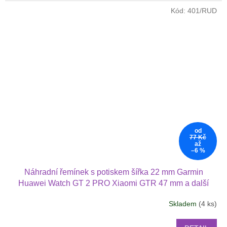
5
Kód:
401/RUD
hvězdiček.
od
77 Kč
až
–6 %
Náhradní řemínek s potiskem šířka 22 mm Garmin
Huawei Watch GT 2 PRO Xiaomi GTR 47 mm a další
2205
Skladem
(4 ks)