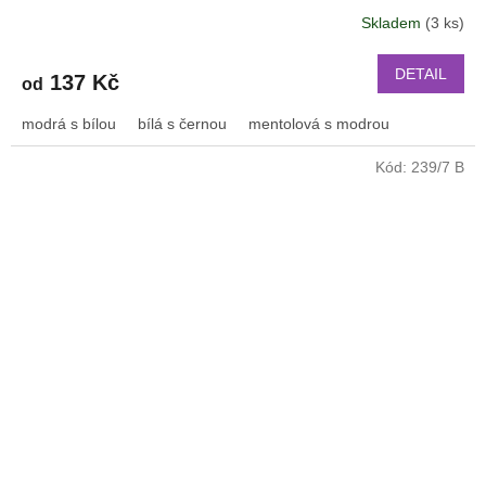
mm a další 2214
Skladem
(3 ks)
DETAIL
137 Kč
od
modrá s bílou
bílá s černou
mentolová s modrou
Kód:
239/7 B