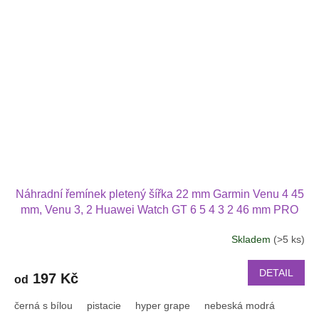
Náhradní řemínek pletený šířka 22 mm Garmin Venu 4 45
mm, Venu 3, 2 Huawei Watch GT 6 5 4 3 2 46 mm PRO
Xiaomi GTR 47 mm a další nylonový 2212
Skladem
(>5 ks)
Průměrné
hodnocení
produktu
DETAIL
197 Kč
od
je
3,2
černá s bílou
pistacie
hyper grape
nebeská modrá
z