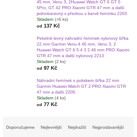
45 mm, Venu 3, 2Huawei Watch GT 6 GT 5
5Pro, GT 42 PRO Xiaomi GTR 47 mm a další
jednobarevný s přezkou v barvě řemínku 2203
Skladem
(>5 ks)
137 Kč
od
Pekelně levný náhradní řemínek nylonový šířka
22 mm Garmin Venu 4 45 mm, Venu 3, 2
Huawei Watch GT 6 5 4 3 2 46 mm PRO Xiaomi
GTR 47 mm a další nylonový 2213
Skladem
(2 ks)
97 Kč
od
Náhradní řemínek s potiskem šířka 22 mm
Garmin Huawei Watch GT 2 PRO Xiaomi GTR
47 mm a další 2205
Skladem
(4 ks)
77 Kč
od
Ř
a
Doporučujeme
Nejlevnější
Nejdražší
Nejprodávanější
z