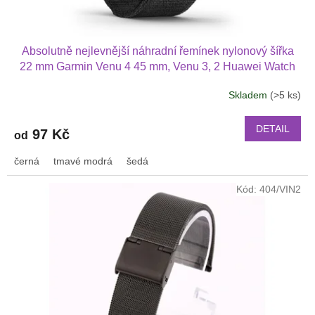
Absolutně nejlevnější náhradní řemínek nylonový šířka
22 mm Garmin Venu 4 45 mm, Venu 3, 2 Huawei Watch
GT 6 5 4 3 2 46 mm PRO Xiaomi GTR 47 mm a další
Skladem
(>5 ks)
nylonový 2211
DETAIL
97 Kč
od
černá
tmavé modrá
šedá
Kód:
404/VIN2