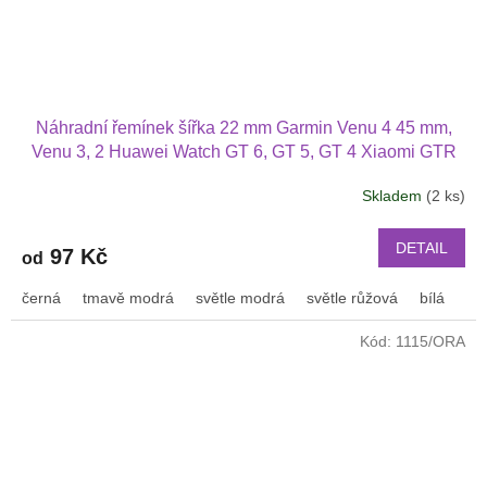
Náhradní řemínek šířka 22 mm Garmin Venu 4 45 mm,
Venu 3, 2 Huawei Watch GT 6, GT 5, GT 4 Xiaomi GTR
47 mm a další s podvlékací přezkou v barvě řemínku
Skladem
(2 ks)
2202
DETAIL
97 Kč
od
černá
tmavě modrá
světle modrá
světle růžová
bílá
or
Kód:
1115/ORA