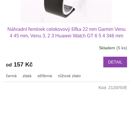
Náhradní řemínek celokovový šířka 22 mm Garmin Venu
4 45 mm, Venu 3, 2 3 Huawei Watch GT 6 5 4 346 mm
PRO Xiaomi GTR 47 mm a další 2206
Skladem
(5 ks)
DETAIL
157 Kč
od
černá
zlatá
stříbrná
růžové zlato
Kód:
2120/SVE