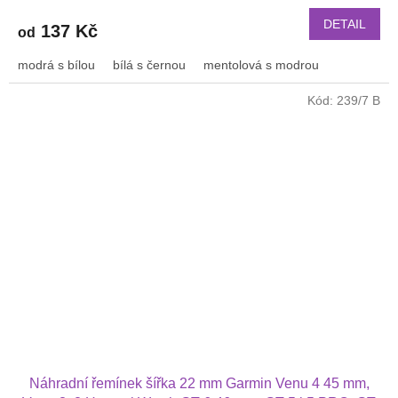
DETAIL
137 Kč
od
modrá s bílou
bílá s černou
mentolová s modrou
Kód:
239/7 B
Náhradní řemínek šířka 22 mm Garmin Venu 4 45 mm,