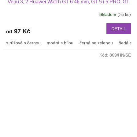
Venu 3, 2 Huawei Watch GT 6 46 mm, GT 5 i 5 PRO, GT
4 PRO Xiaomi GTR 47 mm a další 2204
Skladem
(>5 ks)
Průměrné
hodnocení
produktu
DETAIL
97 Kč
od
je
2,5
s.růžová s černou
modrá s bílou
černá se zelenou
šedá s bí
z
5
Kód:
869/HN/SE
hvězdiček.