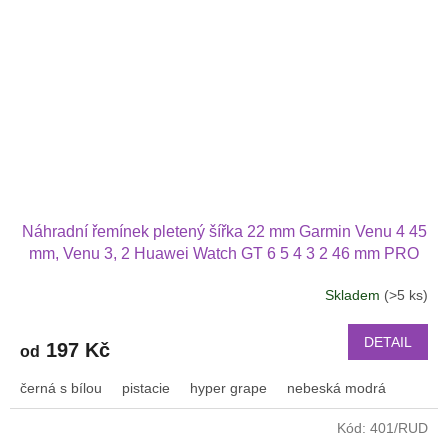
Náhradní řemínek pletený šířka 22 mm Garmin Venu 4 45
mm, Venu 3, 2 Huawei Watch GT 6 5 4 3 2 46 mm PRO
Xiaomi GTR 47 mm a další nylonový 2212
Skladem
(>5 ks)
Průměrné
hodnocení
produktu
DETAIL
197 Kč
od
je
3,2
černá s bílou
pistacie
hyper grape
nebeská modrá
z
5
Kód:
401/RUD
hvězdiček.