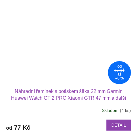
od
77 Kč
až
–6 %
Náhradní řemínek s potiskem šířka 22 mm Garmin
Huawei Watch GT 2 PRO Xiaomi GTR 47 mm a další
2205
Skladem
(4 ks)
DETAIL
77 Kč
od