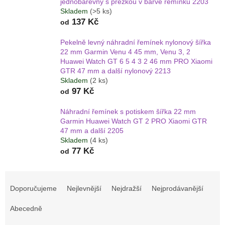
jednobarevný s přezkou v barvě řemínku 2203
Skladem
(>5 ks)
137 Kč
od
Pekelně levný náhradní řemínek nylonový šířka
22 mm Garmin Venu 4 45 mm, Venu 3, 2
Huawei Watch GT 6 5 4 3 2 46 mm PRO Xiaomi
GTR 47 mm a další nylonový 2213
Skladem
(2 ks)
97 Kč
od
Náhradní řemínek s potiskem šířka 22 mm
Garmin Huawei Watch GT 2 PRO Xiaomi GTR
47 mm a další 2205
Skladem
(4 ks)
77 Kč
od
Ř
a
Doporučujeme
Nejlevnější
Nejdražší
Nejprodávanější
z
e
Abecedně
n