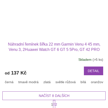
Náhradní řemínek šířka 22 mm Garmin Venu 4 45 mm,
Venu 3, 2Huawei Watch GT 6 GT 5 5Pro, GT 42 PRO
Xiaomi GTR 47 mm a další jednobarevný s přezkou v
Skladem
(>5 ks)
barvě řemínku 2203
DETAIL
137 Kč
od
černá
tmavě modrá
zlatá
světle růžová
bílá
oranžová
NAČÍST 8 DALŠÍCH
S
1
2
t