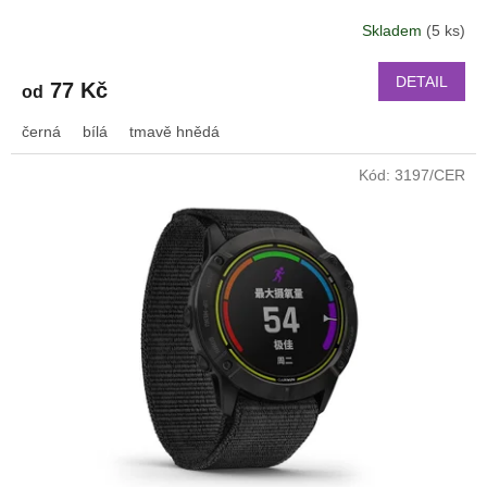
PRO Xiaomi GTS GTR 42 mm BIP a další kůže 2217
Skladem
(5 ks)
DETAIL
77 Kč
od
černá
bílá
tmavě hnědá
Kód:
3197/CER