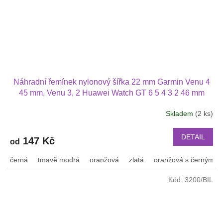
Náhradní řemínek nylonový šířka 22 mm Garmin Venu 4
45 mm, Venu 3, 2 Huawei Watch GT 6 5 4 3 2 46 mm
PRO Xiaomi GTR 47 mm a další nylonový 2209
Skladem
(2 ks)
DETAIL
147 Kč
od
černá
tmavě modrá
oranžová
zlatá
oranžová s černým p
Kód:
3200/BIL