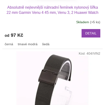
Absolutně nejlevnější náhradní řemínek nylonový šířka
22 mm Garmin Venu 4 45 mm, Venu 3, 2 Huawei Watch
GT 6 5 4 3 2 46 mm PRO Xiaomi GTR 47 mm a další
Skladem
(>5 ks)
nylonový 2211
DETAIL
97 Kč
od
černá
tmavé modrá
šedá
Kód:
404/VIN2