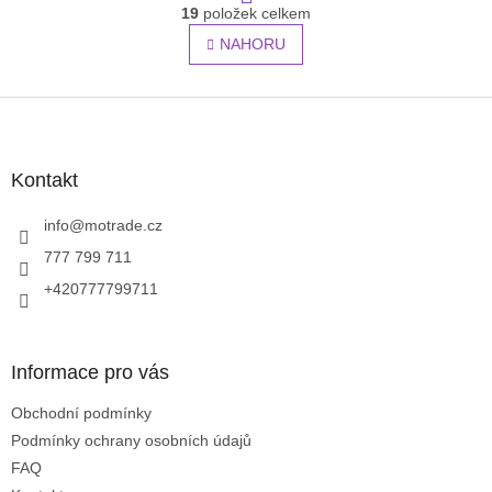
O
r
19
položek celkem
v
á
l
NAHORU
n
á
k
o
d
v
Z
a
á
c
á
n
í
p
í
p
a
Kontakt
r
t
v
í
info
@
motrade.cz
k
y
777 799 711
v
+420777799711
ý
p
i
s
Informace pro vás
u
Obchodní podmínky
Podmínky ochrany osobních údajů
FAQ