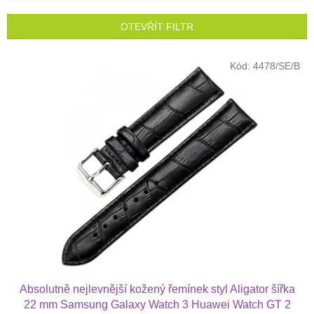
í
p
OTEVŘÍT FILTR
r
o
V
Kód:
4478/SE/B
d
ý
u
p
k
i
t
s
ů
p
r
o
d
u
k
t
ů
Absolutně nejlevnější kožený řemínek styl Aligator šířka
22 mm Samsung Galaxy Watch 3 Huawei Watch GT 2