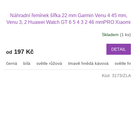
Náhradní řemínek šířka 22 mm Garmin Venu 4 45 mm,
Venu 3, 2 Huawei Watch GT 6 5 4 3 2 46 mmPRO Xiaomi
GTS GTR 42 mm BIP a další pravá kůže 2207
Skladem
(1 ks)
DETAIL
197 Kč
od
černá
bílá
světle růžová
tmavě hnědá kávová
světle hně
Kód:
3173/ZLA