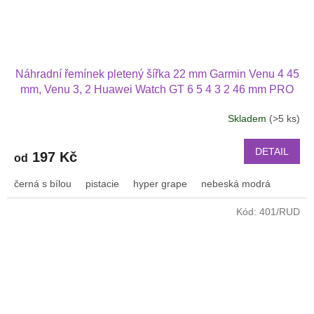
Náhradní řemínek pletený šířka 22 mm Garmin Venu 4 45
mm, Venu 3, 2 Huawei Watch GT 6 5 4 3 2 46 mm PRO
Xiaomi GTR 47 mm a další nylonový 2212
Skladem
(>5 ks)
Průměrné
hodnocení
produktu
DETAIL
197 Kč
od
je
3,2
černá s bílou
pistacie
hyper grape
nebeská modrá
z
5
Kód:
401/RUD
hvězdiček.