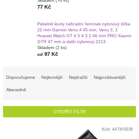
Skladem
(>5 ks)
77 Kč
Pekelně levný náhradní řemínek nylonový šířka
22 mm Garmin Venu 4 45 mm, Venu 3, 2
Huawei Watch GT 6 5 4 3 2 46 mm PRO Xiaomi
GTR 47 mm a další nylonový 2213
Skladem
(2 ks)
97 Kč
od
Ř
a
Doporučujeme
Nejlevnější
Nejdražší
Nejprodávanější
z
e
Abecedně
n
í
p
OTEVŘÍT FILTR
r
o
V
Kód:
4478/SE/B
d
ý
u