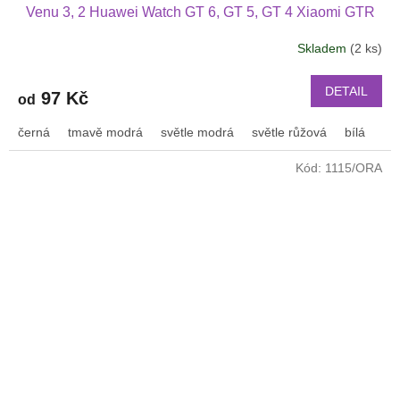
Venu 3, 2 Huawei Watch GT 6, GT 5, GT 4 Xiaomi GTR
47 mm a další s podvlékací přezkou v barvě řemínku
Skladem
(2 ks)
2202
DETAIL
97 Kč
od
černá
tmavě modrá
světle modrá
světle růžová
bílá
or
Kód:
1115/ORA