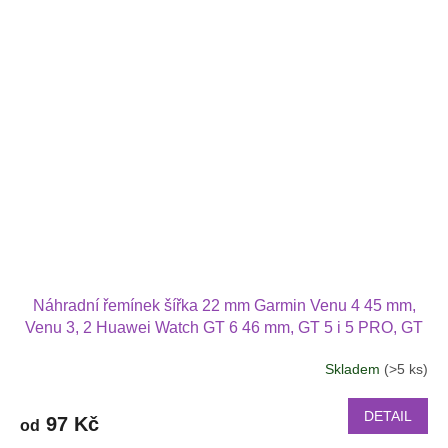
Náhradní řemínek šířka 22 mm Garmin Venu 4 45 mm,
Venu 3, 2 Huawei Watch GT 6 46 mm, GT 5 i 5 PRO, GT
4 PRO Xiaomi GTR 47 mm a další 2204
Skladem
(>5 ks)
Průměrné
hodnocení
produktu
DETAIL
97 Kč
od
je
2,5