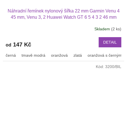
Náhradní řemínek nylonový šířka 22 mm Garmin Venu 4
45 mm, Venu 3, 2 Huawei Watch GT 6 5 4 3 2 46 mm
PRO Xiaomi GTR 47 mm a další nylonový 2209
Skladem
(2 ks)
DETAIL
147 Kč
od
černá
tmavě modrá
oranžová
zlatá
oranžová s černým p
Kód:
3200/BIL