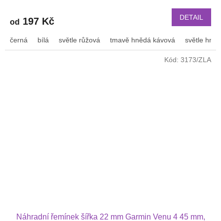
DETAIL
197 Kč
od
černá
bílá
světle růžová
tmavě hnědá kávová
světle hně
Kód:
3173/ZLA
Náhradní řemínek šířka 22 mm Garmin Venu 4 45 mm,