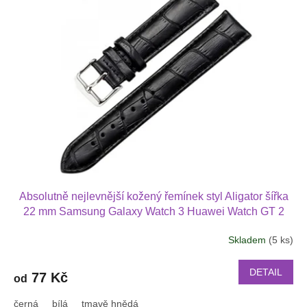
p
k
i
t
s
ů
p
r
o
d
u
k
t
ů
Absolutně nejlevnější kožený řemínek styl Aligator šířka
22 mm Samsung Galaxy Watch 3 Huawei Watch GT 2
PRO Xiaomi GTS GTR 42 mm BIP a další kůže 2217
Skladem
(5 ks)
DETAIL
77 Kč
od
černá
bílá
tmavě hnědá