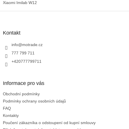
n
í
Xiaomi Imilab W12
í
p
Z
r
v
á
k
p
y
a
Kontakt
v
t
ý
í
info
@
motrade.cz
p
i
777 799 711
s
+420777799711
u
Informace pro vás
Obchodní podmínky
Podmínky ochrany osobních údajů
FAQ
Kontakty
Poučení zákazníka o odstoupení od kupní smlouvy