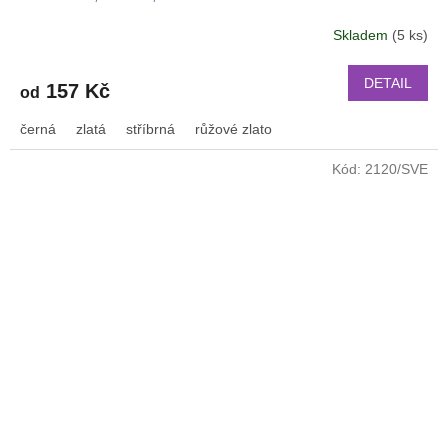
PRO Xiaomi GTR 47 mm a další 2206
Skladem
(5 ks)
DETAIL
157 Kč
od
černá
zlatá
stříbrná
růžové zlato
Kód:
2120/SVE