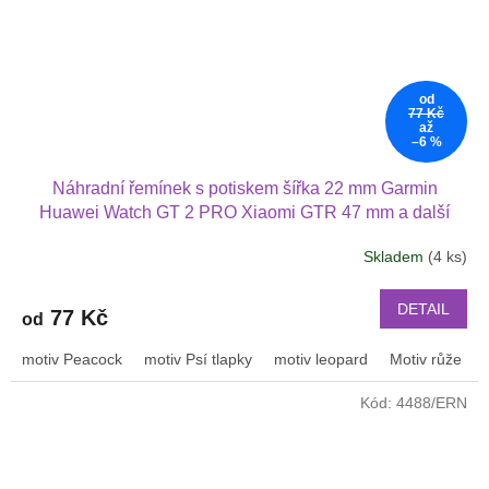
od
77 Kč
až
–6 %
Náhradní řemínek s potiskem šířka 22 mm Garmin
Huawei Watch GT 2 PRO Xiaomi GTR 47 mm a další
2205
Skladem
(4 ks)
DETAIL
77 Kč
od
motiv Peacock
motiv Psí tlapky
motiv leopard
Motiv růže
Kód:
4488/ERN