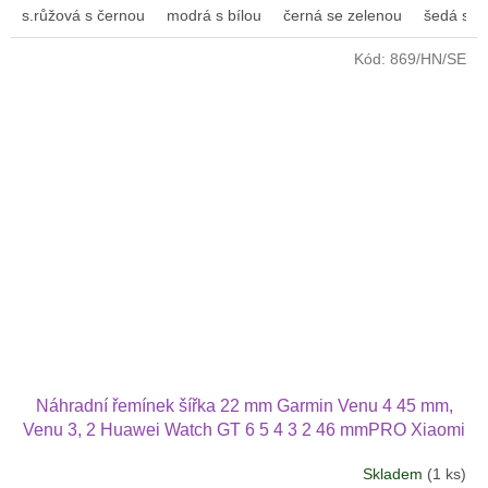
s.růžová s černou
modrá s bílou
černá se zelenou
šedá s bí
z
5
Kód:
869/HN/SE
hvězdiček.
Náhradní řemínek šířka 22 mm Garmin Venu 4 45 mm,
Venu 3, 2 Huawei Watch GT 6 5 4 3 2 46 mmPRO Xiaomi
GTS GTR 42 mm BIP a další pravá kůže 2207
Skladem
(1 ks)