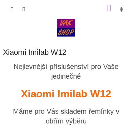
Přejít
NÁKU
na
obsah
KOŠÍK
Xiaomi Imilab W12
Nejlevnější příslušenství pro Vaše
jedinečné
Xiaomi Imilab W12
Máme pro Vás skladem řemínky v
obřím výběru