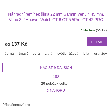
Náhradní řemínek šířka 22 mm Garmin Venu 4 45 mm,
Venu 3, 2Huawei Watch GT 6 GT 5 5Pro, GT 42 PRO
Xiaomi GTR 47 mm a další jednobarevný s přezkou v
Skladem
(>5 ks)
barvě řemínku 2203
DETAIL
137 Kč
od
černá
tmavě modrá
zlatá
světle růžová
bílá
oranžová
NAČÍST 9 DALŠÍCH
S
1
2
t
O
r
20
položek celkem
v
á
l
NAHORU
n
á
k
o
d
v
a
Příslušensttví pro
á
c