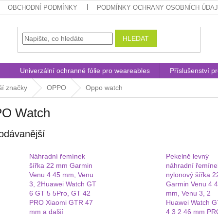
OBCHODNÍ PODMÍNKY
PODMÍNKY OCHRANY OSOBNÍCH ÚDA
HLEDAT
Univerzální ochranné fólie pro weareables
Příslušenství p
ší značky
OPPO
Oppo watch
O Watch
odávanější
Náhradní řemínek
Pekelně levný
šířka 22 mm Garmin
náhradní řemíne
Venu 4 45 mm, Venu
nylonový šířka 
3, 2Huawei Watch GT
Garmin Venu 4 
6 GT 5 5Pro, GT 42
mm, Venu 3, 2
PRO Xiaomi GTR 47
Huawei Watch G
mm a další
4 3 2 46 mm PR