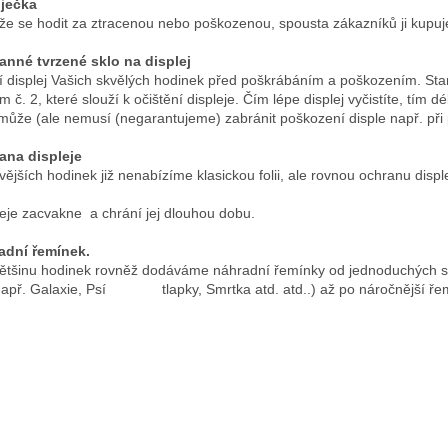
íječka
u
se hodit za ztracenou nebo poškozenou, spousta zákazníků ji kupuje 
anné tvrzené sklo na displej
í displej Vašich skvělých hodinek před poškrábáním a poškozením. S
. 2, které slouží k očištění displeje. Čím lépe displej vyčistíte, tím d
že (ale nemusí (negarantujeme) zabránit poškození disple např. při 
ana displeje
ějších hodinek již nenabízíme klasickou folii, ale rovnou ochranu dis
e zacvakne a chrání jej dlouhou dobu.
adní řemínek.
šinu hodinek rovněž dodáváme náhradní řemínky od jednoduchých sil
např. Galaxie, Psí tlapky, Smrtka atd. atd..) až po náročnější ře