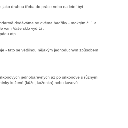
jako druhou třeba do práce nebo na letní byt.
tandartně dodáváme se dvěma hadříky - mokrým č. 1 a
éle vám Vaše sklo vydrží .
pádu atp...
pleje - tato se většinou nějakým jednoduchým způsobem
ikonových jednobarevných až po silikonové s různými
mínky kožené (kůže, koženka) nebo kovové.