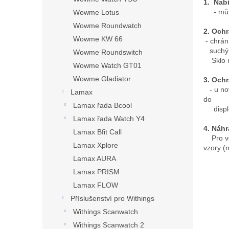
1. Nab
- může 
Wowme Lotus
Wowme Roundwatch
2. Ochr
Wowme KW 66
- chrán
suchým č
Wowme Roundswitch
Sklo mů
Wowme Watch GT01
Wowme Gladiator
3. Ochr
- u nov
Lamax
do
Lamax řada Bcool
displej
Lamax řada Watch Y4
4. Náhr
Lamax Bfit Call
Pro vět
Lamax Xplore
vzory (
Lamax AURA
Lamax PRISM
Lamax FLOW
Příslušenství pro Withings
Withings Scanwatch
Withings Scanwatch 2