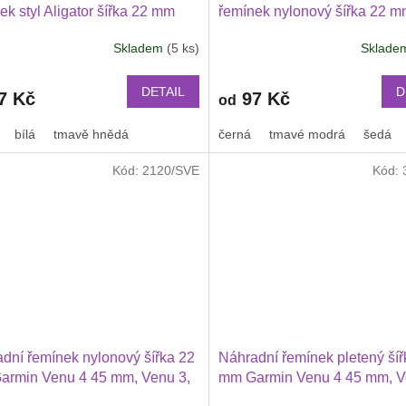
ek styl Aligator šířka 22 mm
řemínek nylonový šířka 22 
ung Galaxy Watch 3 Huawei
Garmin Venu 4 45 mm, Venu 
Skladem
(5 ks)
Sklad
h GT 2 PRO Xiaomi GTS GTR
Huawei Watch GT 6 5 4 3 2 
 BIP a další kůže 2217
PRO Xiaomi GTR 47 mm a da
nylonový 2211
DETAIL
D
7 Kč
97 Kč
od
bílá
tmavě hnědá
černá
tmavé modrá
šedá
Kód:
2120/SVE
Kód:
dní řemínek nylonový šířka 22
Náhradní řemínek pletený šíř
armin Venu 4 45 mm, Venu 3,
mm Garmin Venu 4 45 mm, V
wei Watch GT 6 5 4 3 2 46 mm
2 Huawei Watch GT 6 5 4 3 