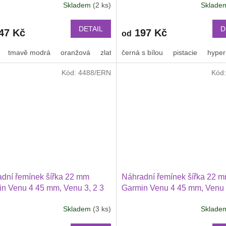
Skladem
(2 ks)
Sklad
Xiaomi GTR 47 mm a další
Průměrné
PRO Xiaomi GTR 47 mm a da
hodnocení
ový 2209
nylonový 2212
produktu
DETAIL
D
47 Kč
197 Kč
od
je
3,2
tmavě modrá
oranžová
zlatá
černá s bílou
oranžová s černým proužkem
pistacie
hyper
z
5
Kód:
4488/ERN
Kód
hvězdiček.
dní řemínek šířka 22 mm
Náhradní řemínek šířka 22 
n Venu 4 45 mm, Venu 3, 2 3
Garmin Venu 4 45 mm, Venu 
ei Watch GT 2 PRO Xiaomi
Huawei Watch GT 6 46 mm, G
Skladem
(3 ks)
Sklad
47 mm a další 2214
Průměrné
PRO, GT 4 PRO Xiaomi GTR
hodnocení
mm a další 2204