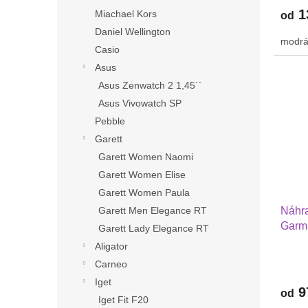
1
Miachael Kors
od
Daniel Wellington
modrá
Casio
Asus
Asus Zenwatch 2 1,45´´
Asus Vivowatch SP
Pebble
Garett
Garett Women Naomi
Garett Women Elise
Garett Women Paula
Garett Men Elegance RT
Náhra
Garmi
Garett Lady Elegance RT
Huawe
Aligator
Xiaom
Carneo
podvl
Iget
2202
9
od
Iget Fit F20