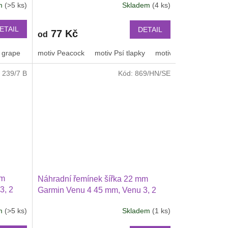
em
(>5 ks)
Skladem
(4 ks)
lší
2205
ETAIL
DETAIL
77 Kč
od
 grape
tmavě zelená
nebeská modrá
motiv Peacock
kovově šedá
motiv Psí tlapky
Pruhy
duha
motiv leopard
černošedý
Motiv
:
239/7 B
Kód:
869/HN/SE
mm
Náhradní řemínek šířka 22 mm
3, 2
Garmin Venu 4 45 mm, Venu 3, 2
T 5 i 5
Huawei Watch GT 6 5 4 3 2 46
em
(>5 ks)
Skladem
(1 ks)
 47
mmPRO Xiaomi GTS GTR 42 mm
BIP a další pravá kůže 2207