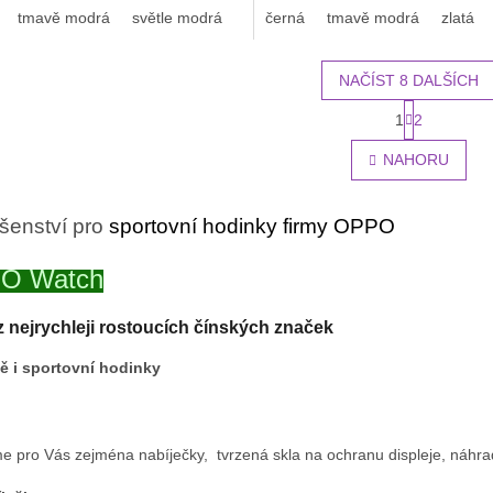
tmavě modrá
světle modrá
světle růžová
černá
tmavě modrá
bílá
oranžová
zlatá
NAČÍST 8 DALŠÍCH
S
1
2
O
t
r
v
NAHORU
á
l
n
á
k
d
o
ušenství pro
sportovní hodinky firmy OPPO
a
v
c
á
O Watch
í
n
p
í
r
z nejrychleji rostoucích čínských značek
v
k
ě i sportovní hodinky
y
v
ý
p
e pro Vás zejména nabíječky, tvrzená skla na ochranu displeje, náhra
i
s