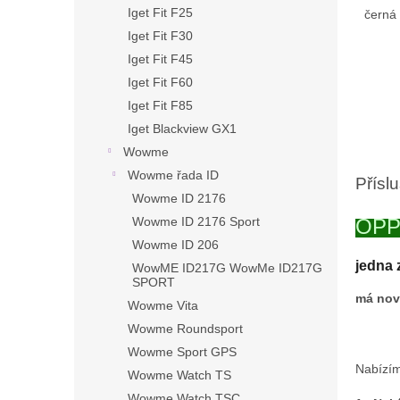
Iget Fit F25
černá
Iget Fit F30
Iget Fit F45
Iget Fit F60
Iget Fit F85
Iget Blackview GX1
Wowme
Wowme řada ID
Přísl
Wowme ID 2176
Wowme ID 2176 Sport
OPP
Wowme ID 206
jedna 
WowME ID217G WowMe ID217G
SPORT
má nov
Wowme Vita
Wowme Roundsport
Wowme Sport GPS
Nabízím
Wowme Watch TS
Wowme Watch TSC