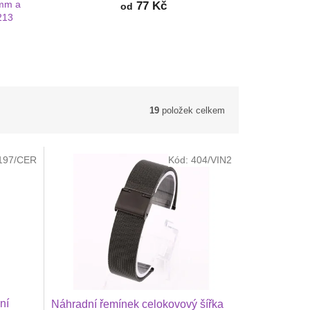
mm a
77 Kč
od
213
19
položek celkem
197/CER
Kód:
404/VIN2
ní
Náhradní řemínek celokovový šířka