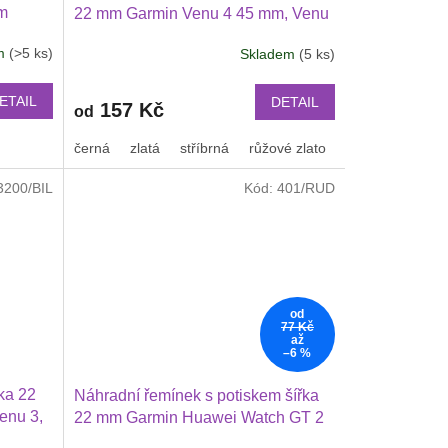
mm
22 mm Garmin Venu 4 45 mm, Venu
3, 2
3, 2 3 Huawei Watch GT 6 5 4 346
em
(>5 ks)
Skladem
(5 ks)
46 mm
mm PRO Xiaomi GTR 47 mm a další
lší
2206
ETAIL
DETAIL
157 Kč
od
černá
zlatá
stříbrná
růžové zlato
3200/BIL
Kód:
401/RUD
od
77 Kč
až
–6 %
ka 22
Náhradní řemínek s potiskem šířka
enu 3,
22 mm Garmin Huawei Watch GT 2
2 46 mm
PRO Xiaomi GTR 47 mm a další