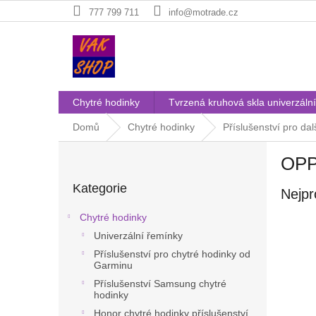
Přejít
777 799 711
info@motrade.cz
na
obsah
Chytré hodinky
Tvrzená kruhová skla univerzální
Domů
Chytré hodinky
Příslušenství pro dal
P
OPP
o
Přeskočit
s
Kategorie
kategorie
Nejpr
t
r
Chytré hodinky
a
Univerzální řemínky
n
Příslušenství pro chytré hodinky od
n
Garminu
í
Příslušenství Samsung chytré
p
hodinky
a
Honor chytré hodinky příslušenství