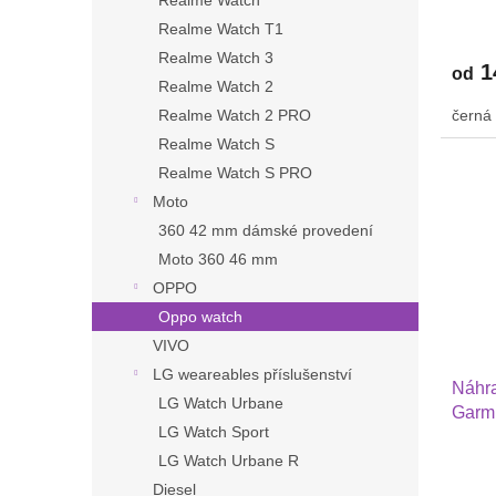
Realme Watch
PRO 
Realme Watch T1
nylon
Realme Watch 3
1
od
Realme Watch 2
černá
Realme Watch 2 PRO
Realme Watch S
Realme Watch S PRO
Moto
360 42 mm dámské provedení
Moto 360 46 mm
OPPO
Oppo watch
VIVO
LG weareables příslušenství
Náhra
LG Watch Urbane
Garmi
LG Watch Sport
Huaw
LG Watch Urbane R
GTR 
Diesel