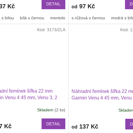
produktu
DETAIL
D
37 Kč
97 Kč
od
je
2,5
 s bílou
bílá s černou
mentolová s modrou
s.růžová s černou
modrá s bíl
z
5
Kód:
3173/ZLA
Kód:
1
hvězdiček.
dní řemínek šířka 22 mm
Náhradní řemínek šířka 22 
n Venu 4 45 mm, Venu 3, 2
Garmin Venu 4 45 mm, Venu 
i Watch GT 6, GT 5, GT 4
2Huawei Watch GT 6 GT 5 5
Skladem
(2 ks)
Sklad
i GTR 47 mm a další s
42 PRO Xiaomi GTR 47 mm a
ékací přezkou v barvě řemínku
jednobarevný s přezkou v ba
řemínku 2203
DETAIL
D
7 Kč
137 Kč
od