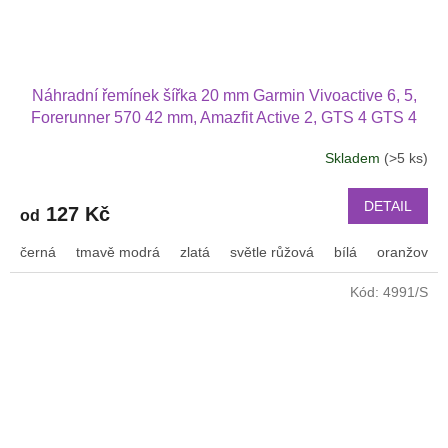
Náhradní řemínek šířka 20 mm Garmin Vivoactive 6, 5,
Forerunner 570 42 mm, Amazfit Active 2, GTS 4 GTS 4
mini a další jednobarevný s přezkou v barvě řemínku
Skladem
(>5 ks)
2003
DETAIL
127 Kč
od
černá
tmavě modrá
zlatá
světle růžová
bílá
oranžová
Kód:
4991/S