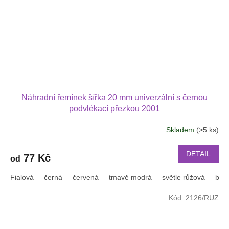
Náhradní řemínek šířka 20 mm univerzální s černou
podvlékací přezkou 2001
Skladem
(>5 ks)
DETAIL
77 Kč
od
Fialová
černá
červená
tmavě modrá
světle růžová
bílá
Kód:
2126/RUZ