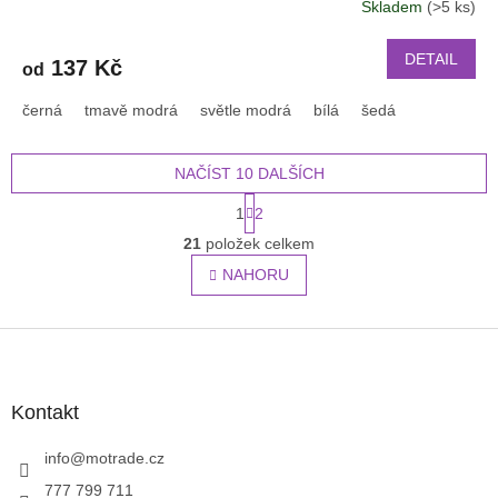
Skladem
(>5 ks)
mini 2022
DETAIL
137 Kč
od
černá
tmavě modrá
světle modrá
bílá
šedá
NAČÍST 10 DALŠÍCH
S
1
2
t
O
r
21
položek celkem
v
á
l
NAHORU
n
á
k
o
d
v
Z
a
á
c
á
n
í
p
í
p
a
Kontakt
r
t
v
í
info
@
motrade.cz
k
y
777 799 711