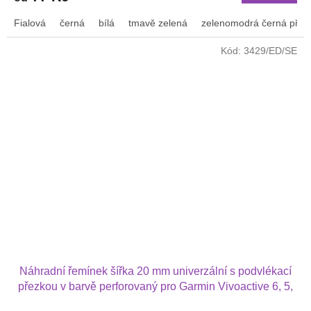
Fialová
černá
bílá
tmavě zelená
zelenomodrá černá přez
Kód:
3429/ED/SE
Náhradní řemínek šířka 20 mm univerzální s podvlékací
přezkou v barvě perforovaný pro Garmin Vivoactive 6, 5,
Forerunner 570 42 mm, Amazfit Active 2, GTS 4 GTS 4