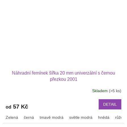
Náhradní řemínek šířka 20 mm univerzální s černou
přezkou 2001
Skladem
(>5 ks)
DETAIL
57 Kč
od
Zelená
černá
tmavě modrá
světle modrá
hnědá
růžov