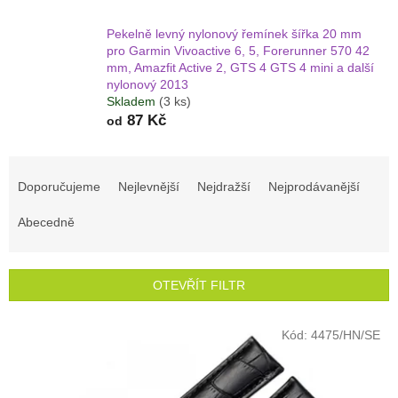
Pekelně levný nylonový řemínek šířka 20 mm
pro Garmin Vivoactive 6, 5, Forerunner 570 42
mm, Amazfit Active 2, GTS 4 GTS 4 mini a další
nylonový 2013
Skladem
(3 ks)
87 Kč
od
Ř
a
Doporučujeme
Nejlevnější
Nejdražší
Nejprodávanější
z
e
Abecedně
n
í
p
OTEVŘÍT FILTR
r
o
V
Kód:
4475/HN/SE
d
ý
u
p
k
i