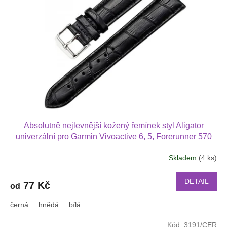
t
s
ů
p
r
o
d
u
k
t
ů
Absolutně nejlevnější kožený řemínek styl Aligator
univerzální pro Garmin Vivoactive 6, 5, Forerunner 570
42 mm, Amazfit Active 2, GTS 4 GTS 4 mini a další kůže
Skladem
(4 ks)
2017
DETAIL
77 Kč
od
černá
hnědá
bílá
Kód:
3191/CER