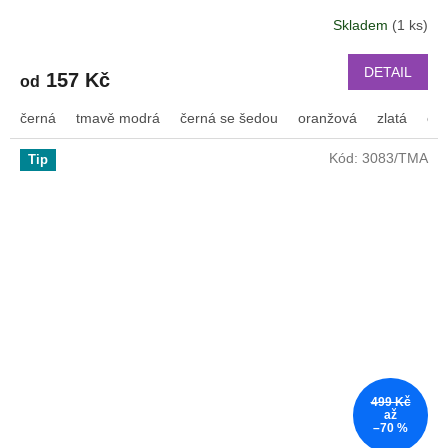
GTS 4 GTS 4 mini a další nylonový 2009
Skladem
(1 ks)
DETAIL
157 Kč
od
černá
tmavě modrá
černá se šedou
oranžová
zlatá
or
Kód:
3083/TMA
Tip
499 Kč
až
–70 %