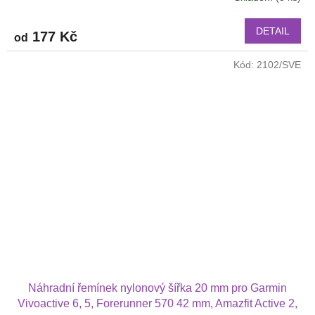
hodnocení
produktu
DETAIL
177 Kč
od
je
4,0
Kód:
2102/SVE
z
5
hvězdiček.
Náhradní řemínek nylonový šířka 20 mm pro Garmin
Vivoactive 6, 5, Forerunner 570 42 mm, Amazfit Active 2,