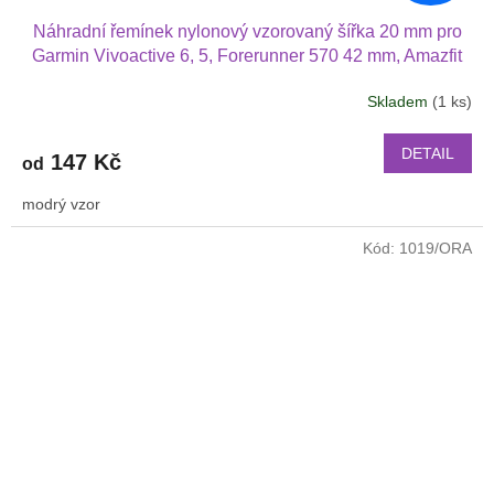
Náhradní řemínek nylonový vzorovaný šířka 20 mm pro
Garmin Vivoactive 6, 5, Forerunner 570 42 mm, Amazfit
Active 2, GTS 4 GTS 4 mini a další nylonový 2010
Skladem
(1 ks)
DETAIL
147 Kč
od
modrý vzor
Kód:
1019/ORA