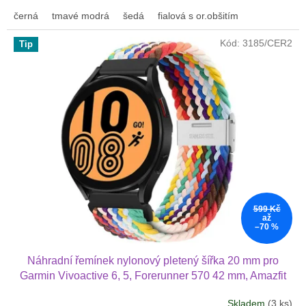
černá
tmavé modrá
šedá
fialová s or.obšitím
Kód:
3185/CER2
Tip
599 Kč
až
–70 %
Náhradní řemínek nylonový pletený šířka 20 mm pro
Garmin Vivoactive 6, 5, Forerunner 570 42 mm, Amazfit
Active 2, GTS 4 GTS 4 minia další nylonový 2012
Skladem
(3 ks)
Průměrné