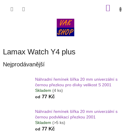
Přejít
NÁKU
na
obsah
KOŠÍK
Lamax Watch Y4 plus
Nejprodávanější
Náhradní řemínek šířka 20 mm univerzální s
černou přezkou pro dívky velikost S 2001
Skladem
(4 ks)
77 Kč
od
Náhradní řemínek šířka 20 mm univerzální s
černou podvlékací přezkou 2001
Skladem
(>5 ks)
77 Kč
od