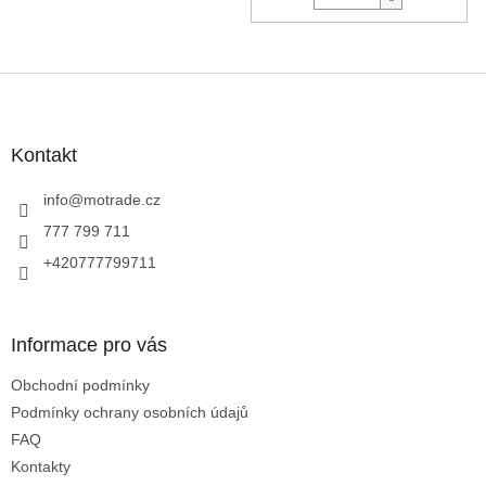
Z
á
p
a
Kontakt
t
í
info
@
motrade.cz
777 799 711
+420777799711
Informace pro vás
Obchodní podmínky
Podmínky ochrany osobních údajů
FAQ
Kontakty