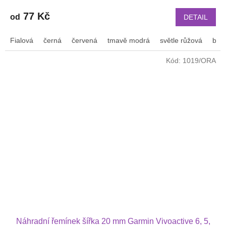
77 Kč
od
DETAIL
Fialová
černá
červená
tmavě modrá
světle růžová
bílá
Kód:
1019/ORA
Náhradní řemínek šířka 20 mm Garmin Vivoactive 6, 5,