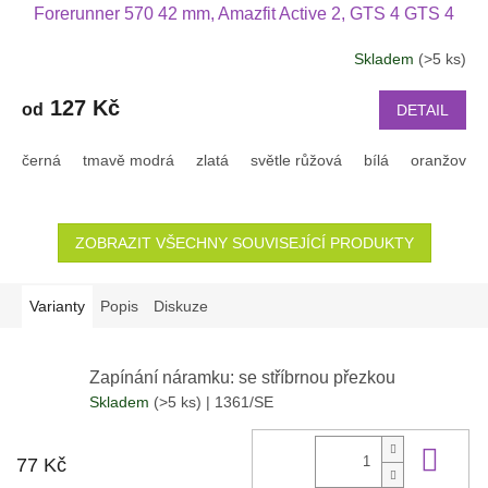
Forerunner 570 42 mm, Amazfit Active 2, GTS 4 GTS 4
mini a další jednobarevný s přezkou v barvě řemínku
Skladem
(>5 ks)
2003
127 Kč
od
DETAIL
černá
tmavě modrá
zlatá
světle růžová
bílá
oranžová
ZOBRAZIT VŠECHNY SOUVISEJÍCÍ PRODUKTY
Varianty
Popis
Diskuze
Zapínání náramku: se stříbrnou přezkou
Skladem
(>5 ks)
| 1361/SE
Do 
77 Kč