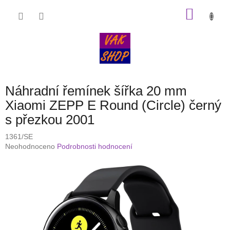
Přejít
NÁKU
na
obsah
KOŠÍK
Náhradní řemínek šířka 20 mm
Xiaomi ZEPP E Round (Circle) černý
s přezkou 2001
1361/SE
Průměrné
Neohodnoceno
Podrobnosti hodnocení
hodnocení
produktu
je
0,0
z
5
hvězdiček.