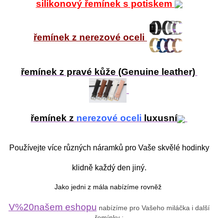
silikonový řemínek s potiskem
řemínek z nerezové oceli
řemínek z pravé kůže (Genuine leather)
řemínek z
nerezové oceli
luxusní
Používejte více různých náramků pro Vaše skvělé hodinky
klidně každý den jiný.
Jako jedni z mála nabízíme rovněž
V%20našem eshopu
nabízíme pro Vašeho miláčka i další
řemínky :