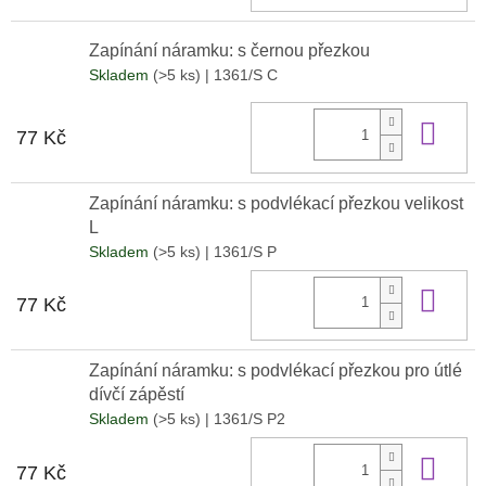
Zapínání náramku: s černou přezkou
Skladem
(>5 ks)
| 1361/S C
Do 
77 Kč
Zapínání náramku: s podvlékací přezkou velikost
L
Skladem
(>5 ks)
| 1361/S P
Do 
77 Kč
Zapínání náramku: s podvlékací přezkou pro útlé
dívčí zápěstí
Skladem
(>5 ks)
| 1361/S P2
Do 
77 Kč