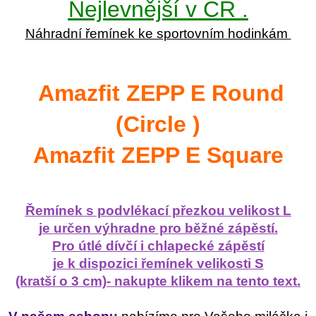
Nejlevnější v ČR .
Náhradní řemínek ke sportovním hodinkám
Amazfit ZEPP E Round
(Circle )
Amazfit ZEPP E Square
Řemínek s podvlékací přezkou velikost L
je určen výhradne pro běžné zápěstí.
Pro útlé dívčí i chlapecké zápěstí
je k dispozici řemínek velikosti S
(kratší o 3 cm)- nakupte klikem na tento text.