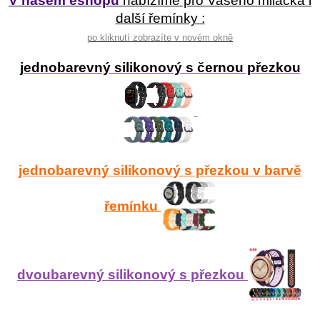
V našem eshopu
nabízíme pro Vašeho miláčka i
další řemínky :
po kliknutí zobrazíte v novém okně
jednobarevný silikonový s černou přezkou
jednobarevný silikonový s přezkou v barvě
řemínku
dvoubarevný silikonový s přezkou