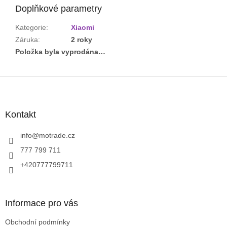
Doplňkové parametry
Kategorie
:
Xiaomi
Záruka
:
2 roky
Položka byla vyprodána…
Z
á
p
a
Kontakt
t
í
info
@
motrade.cz
777 799 711
+420777799711
Informace pro vás
Obchodní podmínky