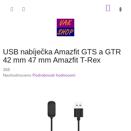
Přejít
NÁKU
na
obsah
KOŠÍK
USB nabíječka Amazfit GTS a GTR
42 mm 47 mm Amazfit T-Rex
368
Průměrné
Neohodnoceno
Podrobnosti hodnocení
hodnocení
produktu
je
0,0
z
5
hvězdiček.