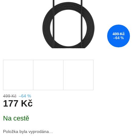
499 Kč
–64 %
499 Kč
–64 %
177 Kč
Měrná
Na cestě
cena:
Položka byla vyprodána…