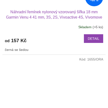
–60 %
Náhradní řemínek nylonový vzorovaný šířka 18 mm
Garmin Venu 4 41 mm, 3S, 2S, Vivoactive 4S, Vivomove
3S 1814
Skladem
(>5 ks)
DETAIL
157 Kč
od
černá se šedou
Kód:
1655/ORA