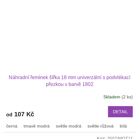
Náhradní řemínek šířka 18 mm univerzální s podvlékací
přezkou v barvě 1802
Skladem
(2 ks)
DETAIL
107 Kč
od
černá
tmavě modrá
světle modrá
světle růžová
bílá
or
Kód:
2507/MOT11