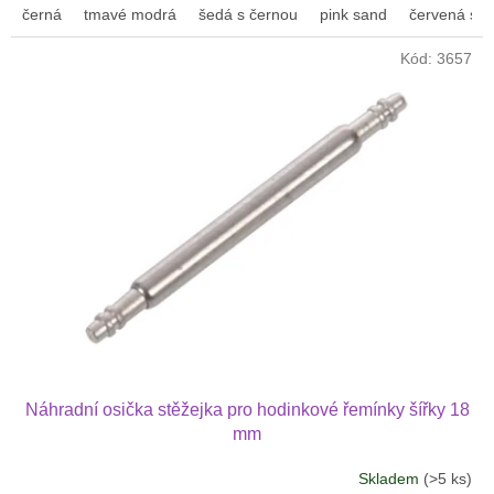
černá
tmavé modrá
šedá s černou
pink sand
červená s fi
z
5
Kód:
3657
hvězdiček.
Náhradní osička stěžejka pro hodinkové řemínky šířky 18
mm
Skladem
(>5 ks)