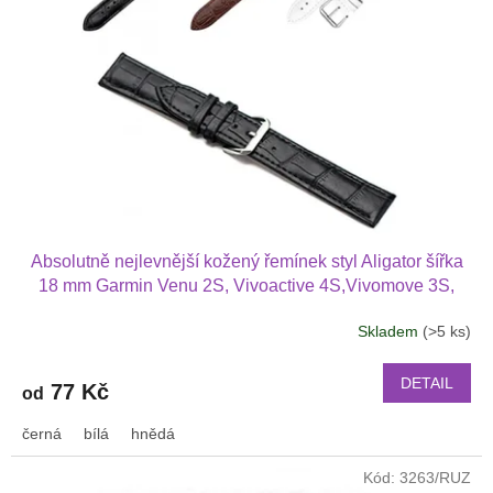
ů
p
r
o
d
u
k
t
ů
Absolutně nejlevnější kožený řemínek styl Aligator šířka
18 mm Garmin Venu 2S, Vivoactive 4S,Vivomove 3S,
Armodd Candywatch Premuim 2, Armodd Candywatch
Skladem
(>5 ks)
Crystal 2 1817
DETAIL
77 Kč
od
černá
bílá
hnědá
Kód:
3263/RUZ