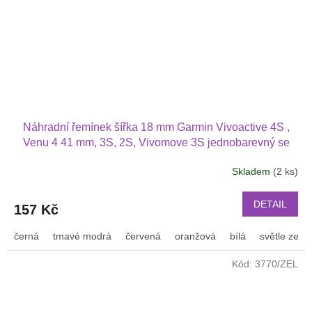
Náhradní řemínek šířka 18 mm Garmin Vivoactive 4S ,
Venu 4 41 mm, 3S, 2S, Vivomove 3S jednobarevný se
stříbrnou přezkou 1815
Skladem
(2 ks)
DETAIL
157 Kč
černá
tmavé modrá
červená
oranžová
bílá
světle zele
Kód:
3770/ZEL