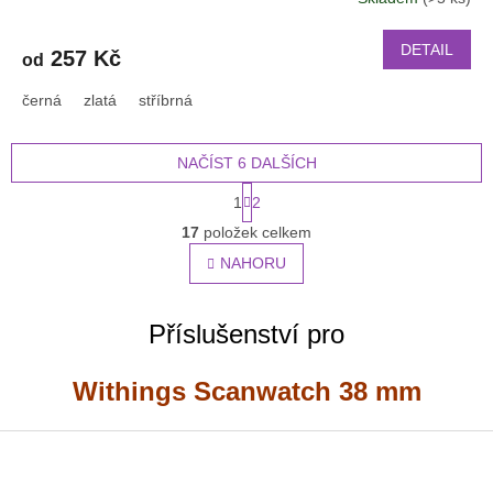
DETAIL
257 Kč
od
černá
zlatá
stříbrná
NAČÍST 6 DALŠÍCH
S
1
2
t
O
r
17
položek celkem
v
á
l
NAHORU
n
á
k
o
d
v
a
Příslušenství pro
á
c
n
í
í
Withings Scanwatch 38 mm
p
r
v
Z
k
á
y
p