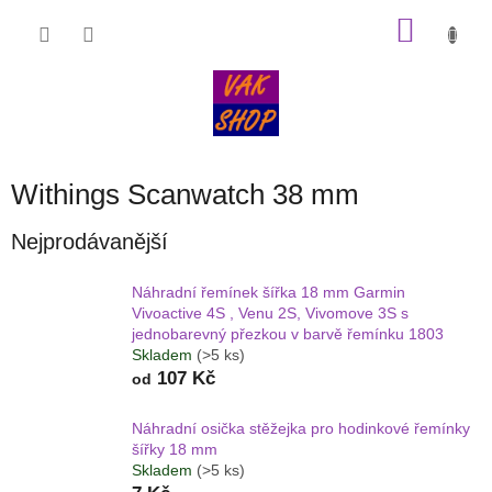
Přejít
NÁKU
na
obsah
KOŠÍK
Withings Scanwatch 38 mm
Nejprodávanější
Náhradní řemínek šířka 18 mm Garmin
Vivoactive 4S , Venu 2S, Vivomove 3S s
jednobarevný přezkou v barvě řemínku 1803
Skladem
(>5 ks)
107 Kč
od
Náhradní osička stěžejka pro hodinkové řemínky
šířky 18 mm
Skladem
(>5 ks)