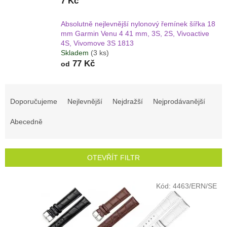
7 Kč
Absolutně nejlevnější nylonový řemínek šířka 18
mm Garmin Venu 4 41 mm, 3S, 2S, Vivoactive
4S, Vivomove 3S 1813
Skladem
(3 ks)
77 Kč
od
Ř
a
Doporučujeme
Nejlevnější
Nejdražší
Nejprodávanější
z
e
Abecedně
n
í
p
OTEVŘÍT FILTR
r
o
V
Kód:
4463/ERN/SE
d
ý
u
p
k
i
t
s