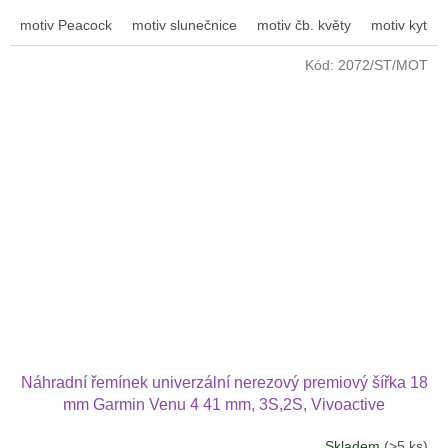
motiv Peacock
motiv slunečnice
motiv čb. květy
motiv kytičk
Kód:
2072/ST/MOT
Náhradní řemínek univerzální nerezový premiový šířka 18
mm Garmin Venu 4 41 mm, 3S,2S, Vivoactive
4S,Vivomove 3S 1808
Skladem
(>5 ks)