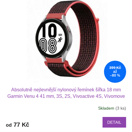
399 Kč
až
–80 %
Absolutně nejlevnější nylonový řemínek šířka 18 mm
Garmin Venu 4 41 mm, 3S, 2S, Vivoactive 4S, Vivomove
3S 1813
Skladem
(3 ks)
Průměrné
hodnocení
produktu
DETAIL
77 Kč
od
je
2,9