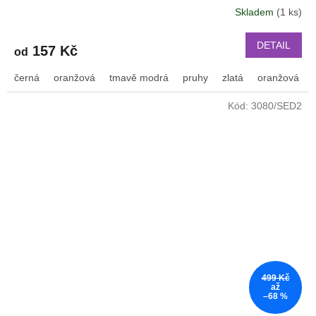
Skladem
(1 ks)
DETAIL
157 Kč
od
černá
oranžová
tmavě modrá
pruhy
zlatá
oranžová s 
Kód:
3080/SED2
499 Kč
až
–68 %