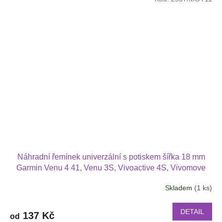
Náhradní řemínek univerzální s potiskem šířka 18 mm
Garmin Venu 4 41, Venu 3S, Vivoactive 4S, Vivomove
3S, Armodd Candywatch 1805
Skladem
(1 ks)
DETAIL
137 Kč
od