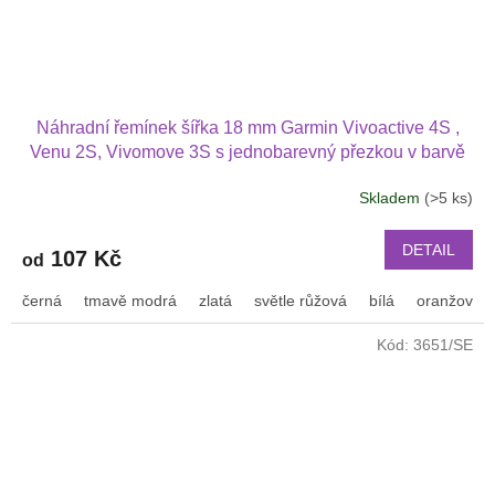
Náhradní řemínek šířka 18 mm Garmin Vivoactive 4S ,
Venu 2S, Vivomove 3S s jednobarevný přezkou v barvě
řemínku 1803
Skladem
(>5 ks)
DETAIL
107 Kč
od
černá
tmavě modrá
zlatá
světle růžová
bílá
oranžová
Kód:
3651/SE