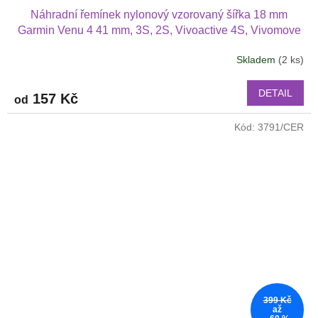
Náhradní řemínek nylonový vzorovaný šířka 18 mm
Garmin Venu 4 41 mm, 3S, 2S, Vivoactive 4S, Vivomove
3S 1810
Skladem
(2 ks)
Průměrné
hodnocení
produktu
DETAIL
157 Kč
od
je
3,5
Kód:
3791/CER
z
5
hvězdiček.
399 Kč
až