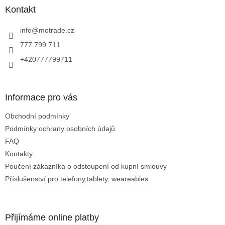
v
a
Kontakt
ý
p
t
i
í
info
@
motrade.cz
s
777 799 711
u
+420777799711
Informace pro vás
Obchodní podmínky
Podmínky ochrany osobních údajů
FAQ
Kontakty
Poučení zákazníka o odstoupení od kupní smlouvy
Příslušenství pro telefony,tablety, weareables
Přijímáme online platby