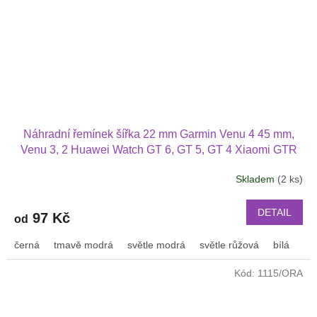
Náhradní řemínek šířka 22 mm Garmin Venu 4 45 mm,
Venu 3, 2 Huawei Watch GT 6, GT 5, GT 4 Xiaomi GTR
47 mm a další s podvlékací přezkou v barvě řemínku
Skladem
(2 ks)
2202
DETAIL
97 Kč
od
černá
tmavě modrá
světle modrá
světle růžová
bílá
or
Kód:
1115/ORA