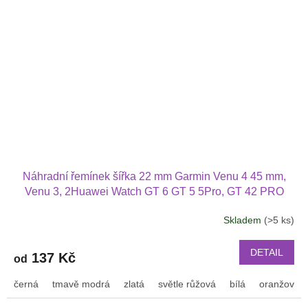
Náhradní řemínek šířka 22 mm Garmin Venu 4 45 mm,
Venu 3, 2Huawei Watch GT 6 GT 5 5Pro, GT 42 PRO
Xiaomi GTR 47 mm a další jednobarevný s přezkou v
Skladem
(>5 ks)
barvě řemínku 2203
DETAIL
137 Kč
od
černá
tmavě modrá
zlatá
světle růžová
bílá
oranžová