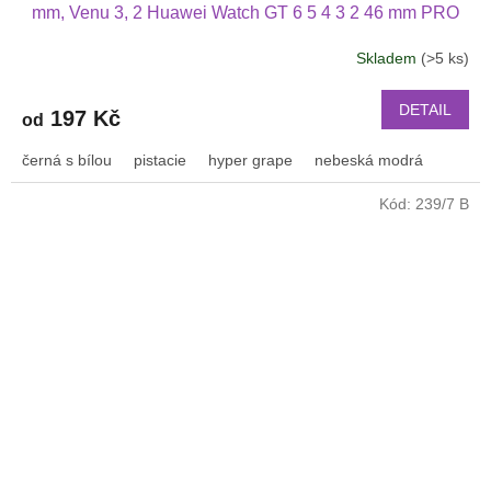
mm, Venu 3, 2 Huawei Watch GT 6 5 4 3 2 46 mm PRO
Xiaomi GTR 47 mm a další nylonový 2212
Skladem
(>5 ks)
Průměrné
hodnocení
produktu
DETAIL
197 Kč
od
je
3,2
černá s bílou
pistacie
hyper grape
nebeská modrá
z
5
Kód:
239/7 B
hvězdiček.