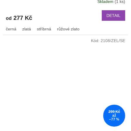
Skladem
(1 ks)
Průměrné
hodnocení
produktu
DETAIL
277 Kč
od
je
2,6
černá
zlatá
stříbrná
růžové zlato
z
5
Kód:
2108/ZEL/SE
hvězdiček.
299 Kč
až
–77 %