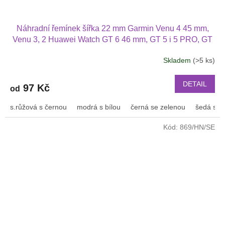
Náhradní řemínek šířka 22 mm Garmin Venu 4 45 mm,
Venu 3, 2 Huawei Watch GT 6 46 mm, GT 5 i 5 PRO, GT
4 PRO Xiaomi GTR 47 mm a další 2204
Skladem
(>5 ks)
Průměrné
hodnocení
produktu
DETAIL
97 Kč
od
je
2,5
s.růžová s černou
modrá s bílou
černá se zelenou
šedá s bí
z
5
Kód:
869/HN/SE
hvězdiček.