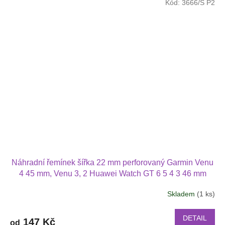
Kód:
3666/S P2
Náhradní řemínek šířka 22 mm perforovaný Garmin Venu
4 45 mm, Venu 3, 2 Huawei Watch GT 6 5 4 3 46 mm
Xiaomi GTR 47 mm a další s povlékací přezkou v barvě
Skladem
(1 ks)
řemínku 2222
DETAIL
147 Kč
od