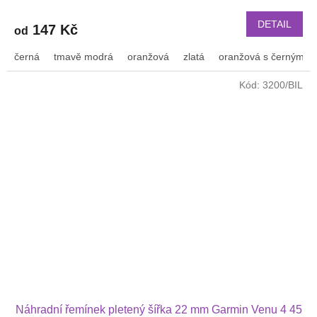
DETAIL
147 Kč
od
černá
tmavě modrá
oranžová
zlatá
oranžová s černým p
Kód:
3200/BIL
Náhradní řemínek pletený šířka 22 mm Garmin Venu 4 45