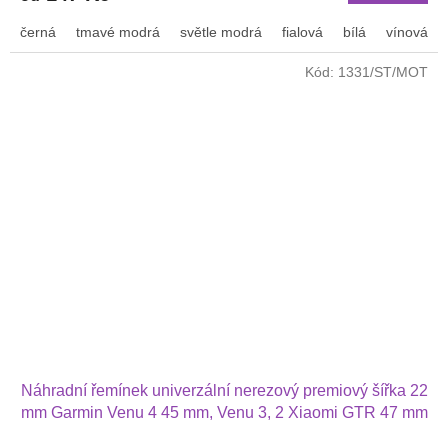
černá
tmavé modrá
světle modrá
fialová
bílá
vínová
Kód:
1331/ST/MOT
Náhradní řemínek univerzální nerezový premiový šířka 22
mm Garmin Venu 4 45 mm, Venu 3, 2 Xiaomi GTR 47 mm
Huawei Watch GT 2 PRO a další 2208