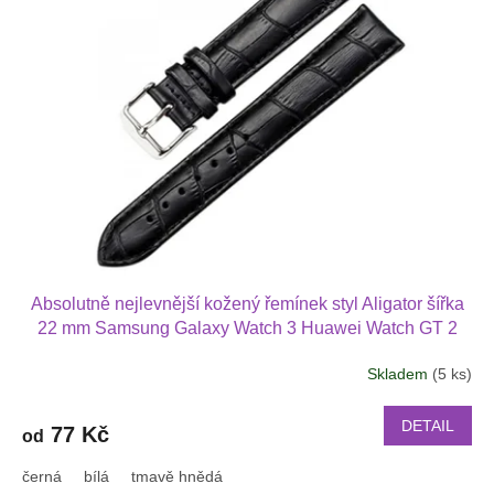
k
i
t
s
ů
p
r
o
d
u
k
t
ů
Absolutně nejlevnější kožený řemínek styl Aligator šířka
22 mm Samsung Galaxy Watch 3 Huawei Watch GT 2
PRO Xiaomi GTS GTR 42 mm BIP a další kůže 2217
Skladem
(5 ks)
DETAIL
77 Kč
od
černá
bílá
tmavě hnědá