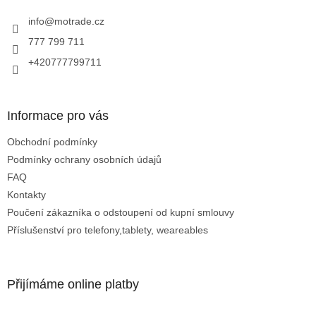
t
v
í
info
@
motrade.cz
k
y
777 799 711
v
+420777799711
ý
p
i
s
Informace pro vás
u
Obchodní podmínky
Podmínky ochrany osobních údajů
FAQ
Kontakty
Poučení zákazníka o odstoupení od kupní smlouvy
Příslušenství pro telefony,tablety, weareables
Přijímáme online platby