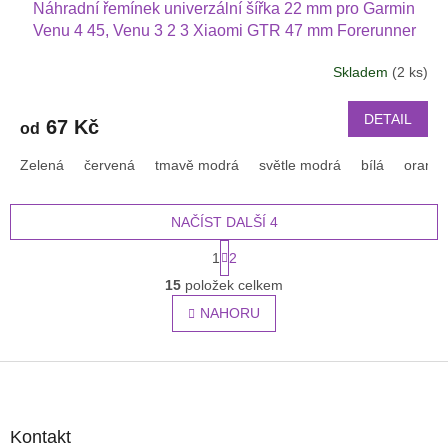
Náhradní řemínek univerzální šířka 22 mm pro Garmin
Venu 4 45, Venu 3 2 3 Xiaomi GTR 47 mm Forerunner
745 se stříbrnou přezkou moderní barvy 2201
Skladem
(2 ks)
DETAIL
67 Kč
od
Zelená
červená
tmavě modrá
světle modrá
bílá
oranž
NAČÍST DALŠÍ 4
S
1
2
t
O
r
15
položek celkem
v
á
l
NAHORU
n
á
k
o
d
v
Z
a
á
c
á
n
í
p
í
p
a
Kontakt
r