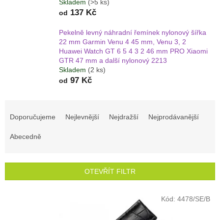
Skladem
(>5 ks)
137 Kč
od
Pekelně levný náhradní řemínek nylonový šířka
22 mm Garmin Venu 4 45 mm, Venu 3, 2
Huawei Watch GT 6 5 4 3 2 46 mm PRO Xiaomi
GTR 47 mm a další nylonový 2213
Skladem
(2 ks)
97 Kč
od
Ř
a
Doporučujeme
Nejlevnější
Nejdražší
Nejprodávanější
z
e
Abecedně
n
í
p
OTEVŘÍT FILTR
r
o
V
Kód:
4478/SE/B
d
ý
u
p