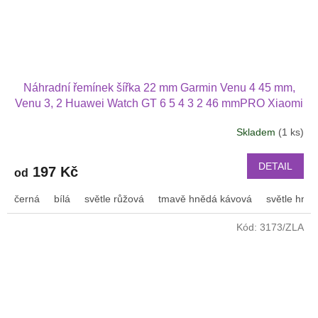
Náhradní řemínek šířka 22 mm Garmin Venu 4 45 mm,
Venu 3, 2 Huawei Watch GT 6 5 4 3 2 46 mmPRO Xiaomi
GTS GTR 42 mm BIP a další pravá kůže 2207
Skladem
(1 ks)
DETAIL
197 Kč
od
černá
bílá
světle růžová
tmavě hnědá kávová
světle hně
Kód:
3173/ZLA