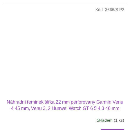
Kód:
3666/S P2
Náhradní řemínek šířka 22 mm perforovaný Garmin Venu
4 45 mm, Venu 3, 2 Huawei Watch GT 6 5 4 3 46 mm
Xiaomi GTR 47 mm a další s povlékací přezkou v barvě
Skladem
(1 ks)
řemínku 2222