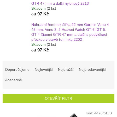
GTR 47 mm a další nylonový 2213
Skladem
(2 ks)
97 Kč
od
Náhradní řemínek šířka 22 mm Garmin Venu 4
45 mm, Venu 3, 2 Huawei Watch GT 6, GT 5,
GT 4 Xiaomi GTR 47 mm a další s podvlékací
přezkou v barvě řemínku 2202
Skladem
(2 ks)
97 Kč
od
Ř
a
Doporučujeme
Nejlevnější
Nejdražší
Nejprodávanější
z
e
Abecedně
n
í
p
OTEVŘÍT FILTR
r
o
V
Kód:
4478/SE/B
d
ý