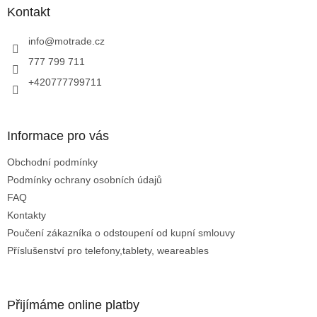
p
a
Kontakt
r
t
v
í
info
@
motrade.cz
k
y
777 799 711
v
+420777799711
ý
p
i
s
Informace pro vás
u
Obchodní podmínky
Podmínky ochrany osobních údajů
FAQ
Kontakty
Poučení zákazníka o odstoupení od kupní smlouvy
Příslušenství pro telefony,tablety, weareables
Přijímáme online platby