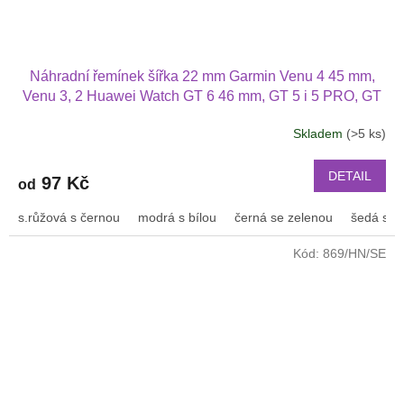
Náhradní řemínek šířka 22 mm Garmin Venu 4 45 mm,
Venu 3, 2 Huawei Watch GT 6 46 mm, GT 5 i 5 PRO, GT
4 PRO Xiaomi GTR 47 mm a další 2204
Skladem
(>5 ks)
Průměrné
hodnocení
produktu
DETAIL
97 Kč
od
je
2,5
s.růžová s černou
modrá s bílou
černá se zelenou
šedá s bí
z
5
Kód:
869/HN/SE
hvězdiček.