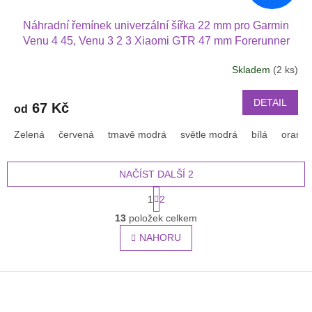
Náhradní řemínek univerzální šířka 22 mm pro Garmin
Venu 4 45, Venu 3 2 3 Xiaomi GTR 47 mm Forerunner
745 se stříbrnou přezkou moderní barvy 2201
Skladem
(2 ks)
DETAIL
67 Kč
od
Zelená
červená
tmavě modrá
světle modrá
bílá
oranž
NAČÍST DALŠÍ 2
S
1
2
t
O
r
13
položek celkem
v
á
l
NAHORU
n
á
k
o
d
v
Z
a
á
c
á
n
í
p
í