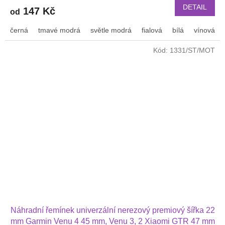
DETAIL
147 Kč
od
černá
tmavé modrá
světle modrá
fialová
bílá
vínová
Kód:
1331/ST/MOT
Náhradní řemínek univerzální nerezový premiový šířka 22
mm Garmin Venu 4 45 mm, Venu 3, 2 Xiaomi GTR 47 mm