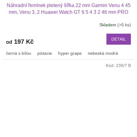
Náhradní řemínek pletený šířka 22 mm Garmin Venu 4 45
mm, Venu 3, 2 Huawei Watch GT 6 5 4 3 2 46 mm PRO
Xiaomi GTR 47 mm a další nylonový 2212
Skladem
(>5 ks)
Průměrné
hodnocení
produktu
DETAIL
197 Kč
od
je
3,2
černá s bílou
pistacie
hyper grape
nebeská modrá
z
5
Kód:
239/7 B
hvězdiček.