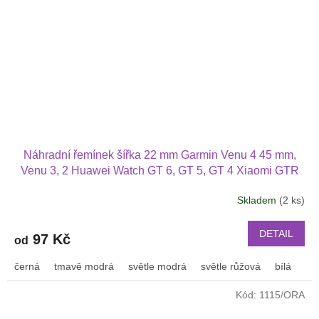
Náhradní řemínek šířka 22 mm Garmin Venu 4 45 mm,
Venu 3, 2 Huawei Watch GT 6, GT 5, GT 4 Xiaomi GTR
47 mm a další s podvlékací přezkou v barvě řemínku
Skladem
(2 ks)
2202
DETAIL
97 Kč
od
černá
tmavě modrá
světle modrá
světle růžová
bílá
or
Kód:
1115/ORA