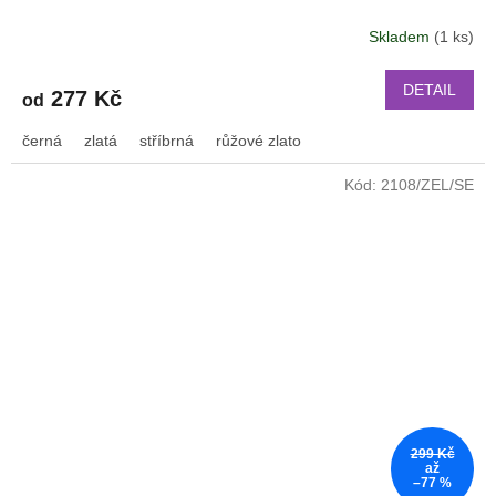
Huawei Watch GT 2 PRO a další 2208
Skladem
(1 ks)
Průměrné
hodnocení
produktu
DETAIL
277 Kč
od
je
2,6
černá
zlatá
stříbrná
růžové zlato
z
5
Kód:
2108/ZEL/SE
hvězdiček.
299 Kč
až
–77 %