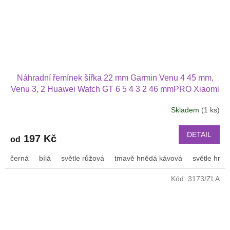
Náhradní řemínek šířka 22 mm Garmin Venu 4 45 mm,
Venu 3, 2 Huawei Watch GT 6 5 4 3 2 46 mmPRO Xiaomi
GTS GTR 42 mm BIP a další pravá kůže 2207
Skladem
(1 ks)
DETAIL
197 Kč
od
černá
bílá
světle růžová
tmavě hnědá kávová
světle hně
Kód:
3173/ZLA