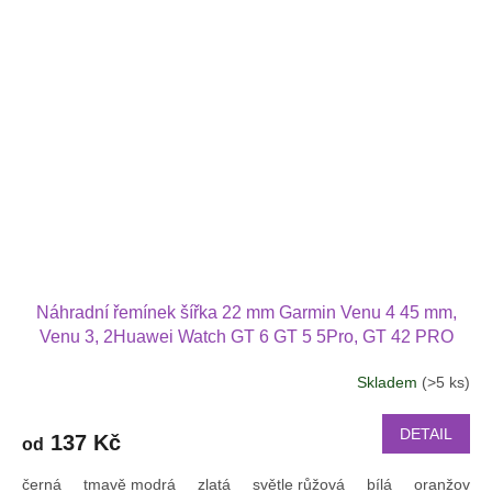
Náhradní řemínek šířka 22 mm Garmin Venu 4 45 mm,
Venu 3, 2Huawei Watch GT 6 GT 5 5Pro, GT 42 PRO
Xiaomi GTR 47 mm a další jednobarevný s přezkou v
Skladem
(>5 ks)
barvě řemínku 2203
DETAIL
137 Kč
od
černá
tmavě modrá
zlatá
světle růžová
bílá
oranžová