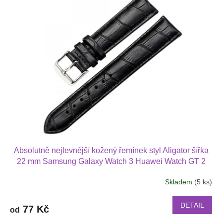
u
p
k
i
t
s
ů
p
r
o
d
u
k
t
ů
Absolutně nejlevnější kožený řemínek styl Aligator šířka
22 mm Samsung Galaxy Watch 3 Huawei Watch GT 2
PRO Xiaomi GTS GTR 42 mm BIP a další kůže 2217
Skladem
(5 ks)
DETAIL
77 Kč
od