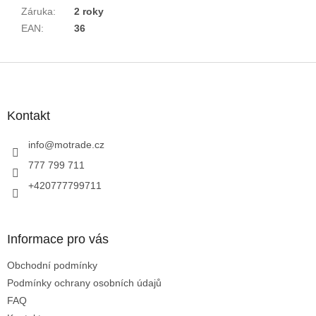
Záruka
:
2 roky
EAN
:
36
Z
á
p
a
Kontakt
t
í
info
@
motrade.cz
777 799 711
+420777799711
Informace pro vás
Obchodní podmínky
Podmínky ochrany osobních údajů
FAQ