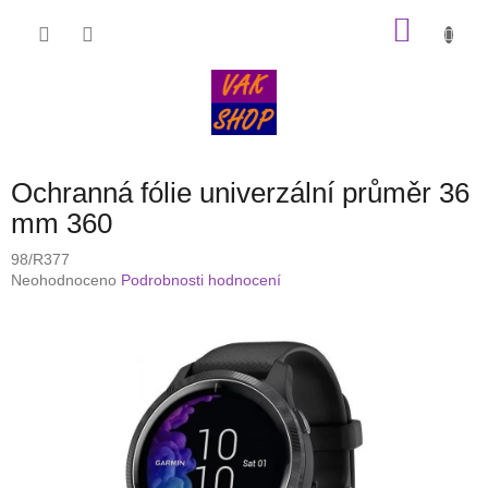
Přejít
NÁKU
na
obsah
KOŠÍK
Ochranná fólie univerzální průměr 36
mm 360
98/R377
Průměrné
Neohodnoceno
Podrobnosti hodnocení
hodnocení
produktu
je
0,0
z
5
hvězdiček.