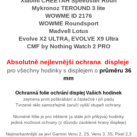
Xiaomi CHEETAH Speedster Roun
Mykronoz TEROUND 3 lite
WOWME ID 2176
WOWME Roundsport
Madvell Lotus
Evolve X2 ULTRA, EVOLVE X9 Ultra
CMF by Nothing Watch 2 PRO
Absolutně nejlevnější ochrana displeje
pro všechny hodinky s displejem o
průměru 36
mm
Ochranná folie ochrání displej Vašich hodinek
zejména proti poškrábání a částečně i při pádu
Tvrzené sklo samozřejmě zaručí vyšší stupeň ochrany.
Nicméně fólie je pro některé (a stále jich přibývá) hodinky
jediná možnost ochrany (z důvodu zaoblené hrany displeje)
Nejmarkantnější se jeví Garmin Venu 2, 2S, Venu 3, 3S, Pixel 2,3