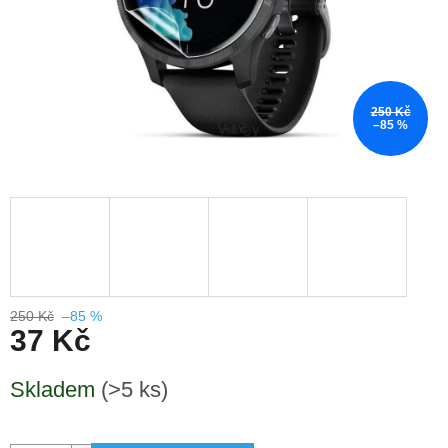
250 Kč
–85 %
250 Kč
–85 %
37 Kč
Měrná
Skladem
(>5 ks)
cena: