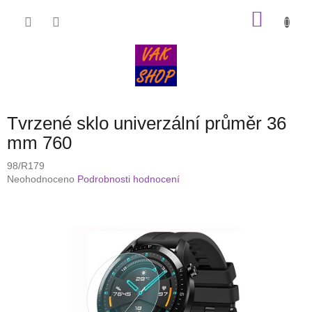
Přejít
NÁKU
na
obsah
KOŠÍK
Tvrzené sklo univerzální průměr 36
mm 760
98/R179
Průměrné
Neohodnoceno
Podrobnosti hodnocení
hodnocení
produktu
je
0,0
z
5
hvězdiček.