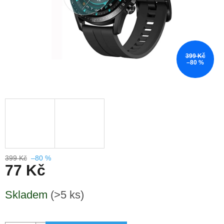
399 Kč
–80 %
399 Kč
–80 %
77 Kč
Měrná
Skladem
(>5 ks)
cena: