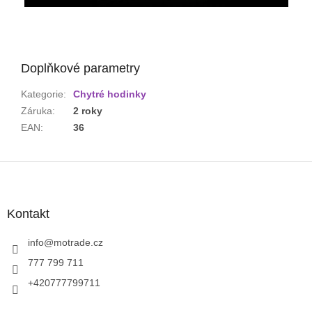
Doplňkové parametry
Kategorie
:
Chytré hodinky
Záruka
:
2 roky
EAN
:
36
Z
á
p
a
Kontakt
t
í
info
@
motrade.cz
777 799 711
+420777799711