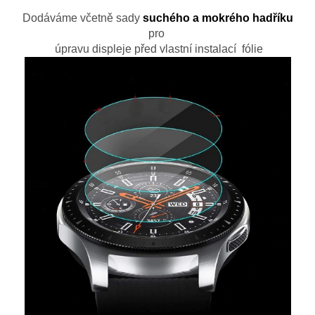
Dodáváme včetně sady
suchého a mokrého hadříku
pro
úpravu displeje před vlastní instalací fólie