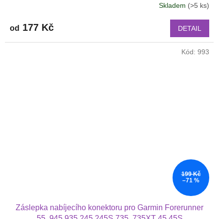
Skladem
(>5 ks)
177 Kč
od
DETAIL
Kód:
993
199 Kč
–71 %
Záslepka nabíjecího konektoru pro Garmin Forerunner
55, 945,935,245,245S,735, 735XT 45,45S