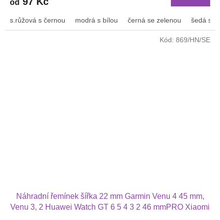
97 Kč
od
je
2,5
s.růžová s černou
modrá s bílou
černá se zelenou
šedá s bí
z
5
Kód:
869/HN/SE
hvězdiček.
Náhradní řemínek šířka 22 mm Garmin Venu 4 45 mm,
Venu 3, 2 Huawei Watch GT 6 5 4 3 2 46 mmPRO Xiaomi
GTS GTR 42 mm BIP a další pravá kůže 2207