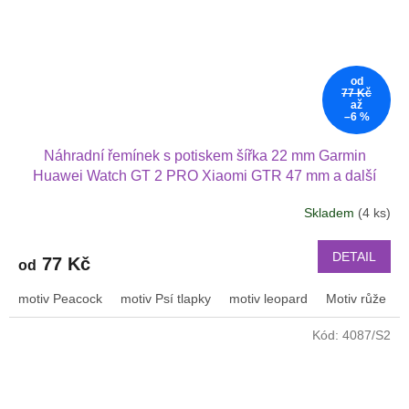
od
77 Kč
až
–6 %
Náhradní řemínek s potiskem šířka 22 mm Garmin
Huawei Watch GT 2 PRO Xiaomi GTR 47 mm a další
2205
Skladem
(4 ks)
DETAIL
77 Kč
od
motiv Peacock
motiv Psí tlapky
motiv leopard
Motiv růže
Kód:
4087/S2