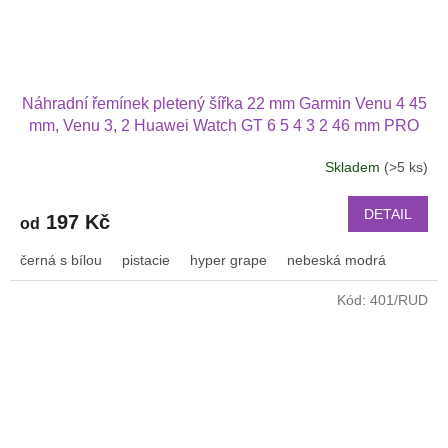
Náhradní řemínek pletený šířka 22 mm Garmin Venu 4 45
mm, Venu 3, 2 Huawei Watch GT 6 5 4 3 2 46 mm PRO
Xiaomi GTR 47 mm a další nylonový 2212
Skladem
(>5 ks)
Průměrné
hodnocení
produktu
DETAIL
197 Kč
od
je
3,2
černá s bílou
pistacie
hyper grape
nebeská modrá
z
5
Kód:
401/RUD
hvězdiček.