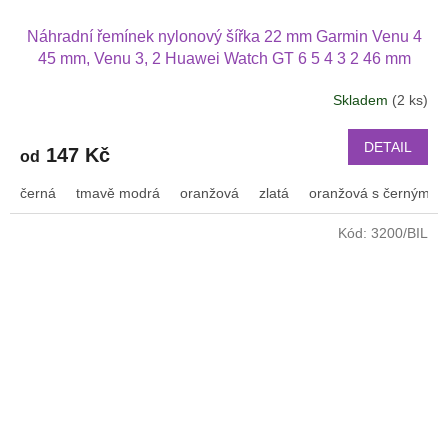
Náhradní řemínek nylonový šířka 22 mm Garmin Venu 4
45 mm, Venu 3, 2 Huawei Watch GT 6 5 4 3 2 46 mm
PRO Xiaomi GTR 47 mm a další nylonový 2209
Skladem
(2 ks)
DETAIL
147 Kč
od
černá
tmavě modrá
oranžová
zlatá
oranžová s černým p
Kód:
3200/BIL