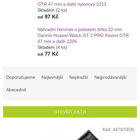
GTR 47 mm a další nylonový 2213
Skladem
(2 ks)
97 Kč
od
Náhradní řemínek s potiskem šířka 22 mm
Garmin Huawei Watch GT 2 PRO Xiaomi GTR
47 mm a další 2205
Skladem
(4 ks)
77 Kč
od
Ř
a
Doporučujeme
Nejlevnější
Nejdražší
Nejprodávanější
z
e
Abecedně
n
í
p
OTEVŘÍT FILTR
r
o
V
Kód:
4478/SE/B
d
ý
u