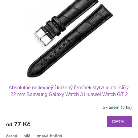
p
k
i
t
s
ů
p
r
o
d
u
k
t
ů
Absolutně nejlevnější kožený řemínek styl Aligator šířka
22 mm Samsung Galaxy Watch 3 Huawei Watch GT 2
PRO Xiaomi GTS GTR 42 mm BIP a další kůže 2217
Skladem
(5 ks)
DETAIL
77 Kč
od
černá
bílá
tmavě hnědá