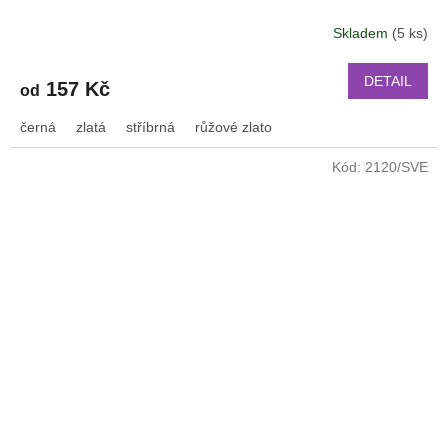
PRO Xiaomi GTR 47 mm a další 2206
Skladem
(5 ks)
DETAIL
157 Kč
od
černá
zlatá
stříbrná
růžové zlato
Kód:
2120/SVE