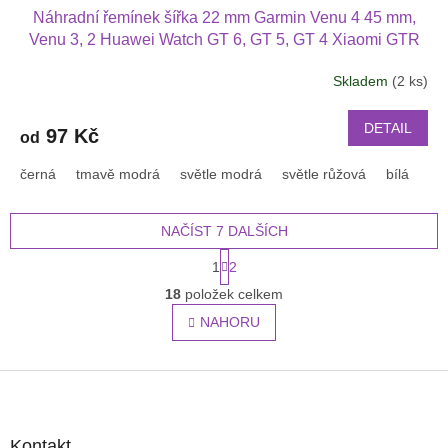
Náhradní řemínek šířka 22 mm Garmin Venu 4 45 mm,
Venu 3, 2 Huawei Watch GT 6, GT 5, GT 4 Xiaomi GTR
47 mm a další s podvlékací přezkou v barvě řemínku
Skladem
(2 ks)
2202
DETAIL
97 Kč
od
černá
tmavě modrá
světle modrá
světle růžová
bílá
or
NAČÍST 7 DALŠÍCH
S
1
2
t
O
r
18
položek celkem
v
á
l
NAHORU
n
á
k
o
d
v
Z
a
á
c
á
n
í
p
í
p
a
Kontakt