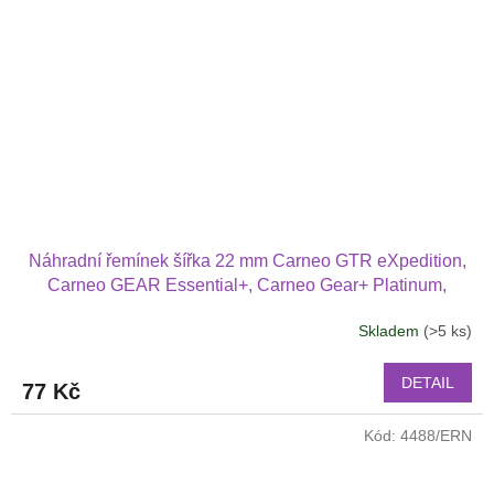
Náhradní řemínek šířka 22 mm Carneo GTR eXpedition,
Carneo GEAR Essential+, Carneo Gear+ Platinum,
Carneo Zephyr Ultra HR+ 2201
Skladem
(>5 ks)
DETAIL
77 Kč
Kód:
4488/ERN