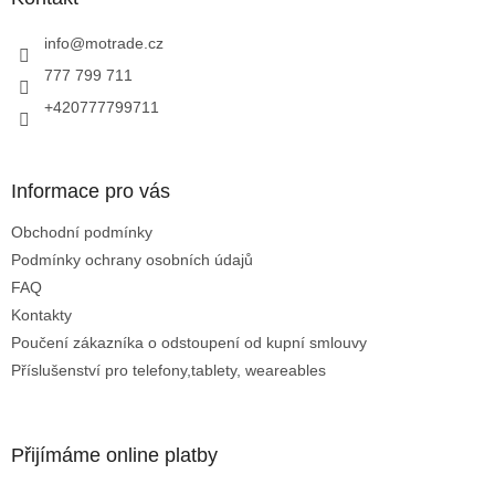
r
t
v
í
info
@
motrade.cz
k
y
777 799 711
v
+420777799711
ý
p
i
s
Informace pro vás
u
Obchodní podmínky
Podmínky ochrany osobních údajů
FAQ
Kontakty
Poučení zákazníka o odstoupení od kupní smlouvy
Příslušenství pro telefony,tablety, weareables
Přijímáme online platby