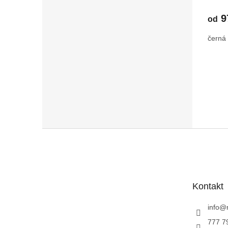
podvl
2202
9
od
černá
Z
á
p
a
t
Kontakt
í
info
@
777 7