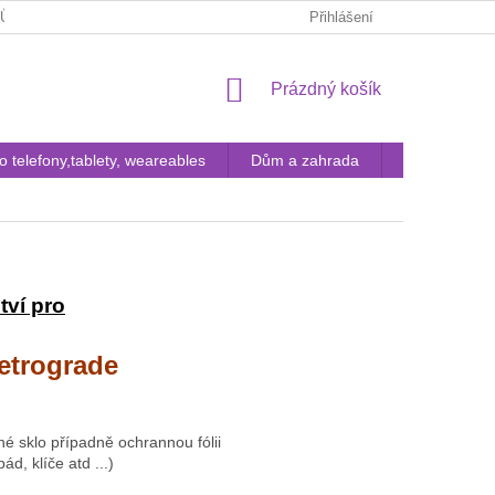
JŮ
FAQ
KONTAKTY
POUČENÍ ZÁKAZNÍKA O ODSTOUP
Přihlášení
NÁKUPNÍ
Prázdný košík
KOŠÍK
ro telefony,tablety, weareables
Dům a zahrada
Pouzdra a tvr
tví pro
etrograde
é sklo případně ochrannou fólii
d, klíče atd ...)