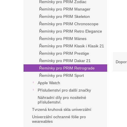
Řemínky pro PRIM Zodiac
Řemínky pro PRIM Manager
Řemínky pro PRIM Skeleton
Řemínky pro PRIM Chronoscope
Řemínky pro PRIM Retro Elegance
Řemínky pro PRIM Mánes
Řemínky pro PRIM Klasik i Klasik 21
Řemínky pro PRIM Prestige
Ř
a
Řemínky pro PRIM Dakar 21
Dopor
z
Řemínky pro PRIM Retrograde
e
Řemínky pro PRIM Sport
V
n
Apple Watch
ý
í
Příslušenství pro další značky
p
p
Náhradní díly pro nositelné
i
r
příslušenství.
s
o
Tvrzená kruhová skla univerzální
p
d
r
u
Univerzální ochranné fólie pro
weareables
o
k