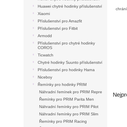
n
Huawei chytré hodinky příslušenství
e
chrání
l
Xiaomi
Příslušenství pro Amazfit
Příslušenství pro Fitbit
Armodd
Příslušenství pro chytré hodinky
COROS
Ticwatch
Chytré hodinky Suunto příslušenství
Příslušenství pro hodinky Hama
Niceboy
Řemínky pro hodinky PRIM
Náhradní řemínek pro PRIM Repre
Nejpr
Řemínky pro PRIM Parita Men
Náhradní řemínky pro PRIM Pilot
Náhradní řemínky pro PRIM Slim
Řemínky pro PRIM Racing