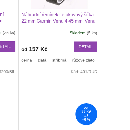
ní
Náhradní řemínek celokovový šířka
mm
22 mm Garmin Venu 4 45 mm, Venu
3, 2
3, 2 3 Huawei Watch GT 6 5 4 346
em
(>5 ks)
Skladem
(5 ks)
46 mm
mm PRO Xiaomi GTR 47 mm a další
lší
2206
ETAIL
DETAIL
157 Kč
od
černá
zlatá
stříbrná
růžové zlato
3200/BIL
Kód:
401/RUD
od
77 Kč
až
–6 %