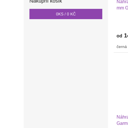
Nákupní košík
Náhra
mm G
0
KS /
0 KČ
2 Hua
PRO 
nylon
1
od
černá
Náhra
Garmi