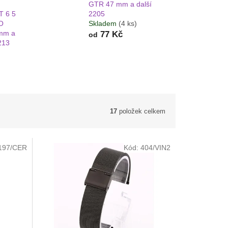
GTR 47 mm a další
T 6 5
2205
O
Skladem
(4 ks)
mm a
77 Kč
od
213
17
položek celkem
197/CER
Kód:
404/VIN2