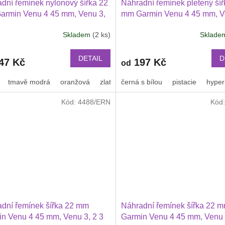
dní řemínek nylonový šířka 22
Náhradní řemínek pletený šíř
armin Venu 4 45 mm, Venu 3,
mm Garmin Venu 4 45 mm, V
wei Watch GT 6 5 4 3 2 46 mm
2 Huawei Watch GT 6 5 4 3 
Skladem
(2 ks)
Sklad
Xiaomi GTR 47 mm a další
Průměrné
PRO Xiaomi GTR 47 mm a da
hodnocení
ový 2209
nylonový 2212
produktu
DETAIL
D
47 Kč
197 Kč
od
je
3,2
tmavě modrá
oranžová
zlatá
černá s bílou
oranžová s černým proužkem
pistacie
hyper
z
5
Kód:
4488/ERN
Kód
hvězdiček.
dní řemínek šířka 22 mm
Náhradní řemínek šířka 22 
n Venu 4 45 mm, Venu 3, 2 3
Garmin Venu 4 45 mm, Venu 