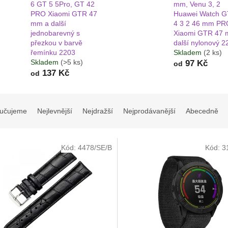
6 GT 5 5Pro, GT 42
mm, Venu 3, 2
PRO Xiaomi GTR 47
Huawei Watch G
mm a další
4 3 2 46 mm PR
jednobarevný s
Xiaomi GTR 47 
přezkou v barvě
další nylonový 2
řemínku 2203
Skladem
(2 ks)
Skladem
(>5 ks)
97 Kč
od
137 Kč
od
učujeme
Nejlevnější
Nejdražší
Nejprodávanější
Abecedně
Kód:
4478/SE/B
Kód:
3