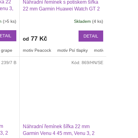
ka 22
Náhradní řemínek s potiskem šířka
enu 3,
22 mm Garmin Huawei Watch GT 2
2 46 mm
PRO Xiaomi GTR 47 mm a další
em
(>5 ks)
Skladem
(4 ks)
lší
2205
ETAIL
DETAIL
77 Kč
od
 grape
tmavě zelená
nebeská modrá
motiv Peacock
kovově šedá
motiv Psí tlapky
Pruhy
duha
motiv leopard
černošedý
Motiv
:
239/7 B
Kód:
869/HN/SE
mm
Náhradní řemínek šířka 22 mm
3, 2
Garmin Venu 4 45 mm, Venu 3, 2