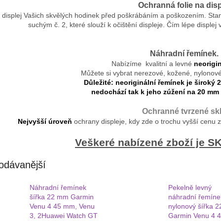
Ochranná folie na disp
 displej Vašich skvělých hodinek před poškrábáním a poškozením. St
suchým č. 2, které slouží k očištění displeje. Čím lépe displej vy
Náhradní řemínek.
Nabízíme kvalitní a levné
neorigin
Můžete si vybrat nerezové, kožené, nylonové a
Důležité: neoriginální řemínek je široký 
nedochází tak k jeho zúžení na 20 mm 
Ochranné tvrzené skl
Nejvyšší úroveň
ochrany displeje, kdy zde o trochu vyšší cenu 
Veškeré nabízené zboží je 
odávanější
Náhradní řemínek
Pekelně levný
šířka 22 mm Garmin
náhradní řemíne
Venu 4 45 mm, Venu
nylonový šířka 
3, 2Huawei Watch GT
Garmin Venu 4 