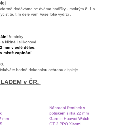
lej
andartně dodáváme se dvěma hadříky - mokrým č. 1 a
čistíte, tím déle vám Vaše fólie vydrží .
ální
řemínky.
 klidně i silikonové.
22 mm v celé délce,
v místě zapínání
o.
získáváte hodně dokonalou ochranu displeje.
SKLADEM v ČR.
Náhradní řemínek s
k
potiskem šířka 22 mm
22 mm
Garmin Huawei Watch
45
GT 2 PRO Xiaomi