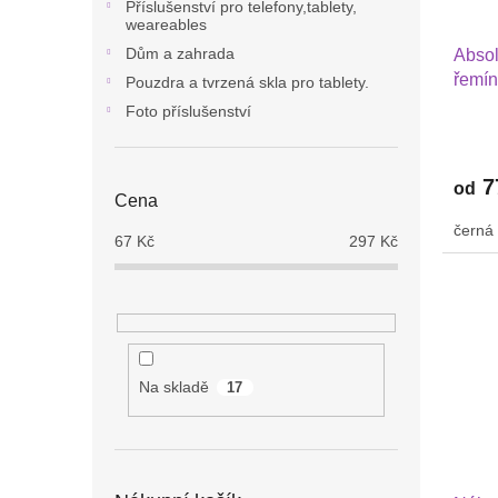
Příslušenství pro telefony,tablety,
d
t
weareables
u
ů
Dům a zahrada
Absol
k
řemín
t
Pouzdra a tvrzená skla pro tablety.
Sams
ů
Foto příslušenství
Watc
42 mm
7
od
Cena
černá
67
Kč
297
Kč
Na skladě
17