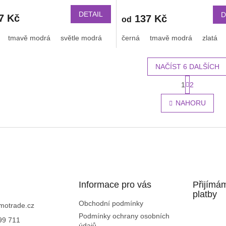
ékací přezkou v barvě řemínku
jednobarevný s přezkou v ba
řemínku 2203
DETAIL
D
7 Kč
137 Kč
od
tmavě modrá
světle modrá
světle růžová
černá
tmavě modrá
bílá
oranžová
zlatá
NAČÍST 6 DALŠÍCH
S
1
2
O
t
r
v
NAHORU
á
l
n
á
k
d
o
a
v
c
á
í
n
p
í
r
Informace pro vás
v
Přijímá
k
platby
y
Obchodní podmínky
motrade.cz
v
Podmínky ochrany osobních
99 711
ý
údajů