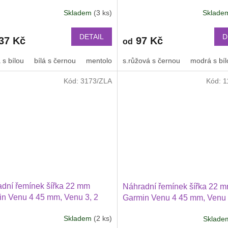
ei Watch GT 2 PRO Xiaomi
Huawei Watch GT 6 46 mm, G
Skladem
(3 ks)
Sklad
47 mm a další 2214
Průměrné
PRO, GT 4 PRO Xiaomi GTR
hodnocení
mm a další 2204
produktu
DETAIL
D
37 Kč
97 Kč
od
je
2,5
 s bílou
bílá s černou
mentolová s modrou
s.růžová s černou
modrá s bíl
z
5
Kód:
3173/ZLA
Kód:
1
hvězdiček.
dní řemínek šířka 22 mm
Náhradní řemínek šířka 22 
n Venu 4 45 mm, Venu 3, 2
Garmin Venu 4 45 mm, Venu 
i Watch GT 6, GT 5, GT 4
2Huawei Watch GT 6 GT 5 5
Skladem
(2 ks)
Sklad
i GTR 47 mm a další s
42 PRO Xiaomi GTR 47 mm a