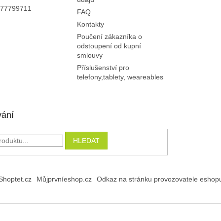
p
77799711
FAQ
i
Kontakty
s
u
Poučení zákazníka o
odstoupení od kupní
smlouvy
Příslušenství pro
telefony,tablety, weareables
vání
HLEDAT
Shoptet.cz
Můjprvníeshop.cz
Odkaz na stránku provozovatele eshop