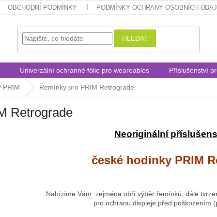
OBCHODNÍ PODMÍNKY
PODMÍNKY OCHRANY OSOBNÍCH ÚDA
HLEDAT
Univerzální ochranné fólie pro weareables
Příslušenství p
y PRIM
Řemínky pro PRIM Retrograde
M Retrograde
Neoriginální příslušens
české hodinky PRIM R
Nabízíme Vám zejména obří výběr řemínků, dále tvrzen
pro ochranu displeje před poškozením (pá