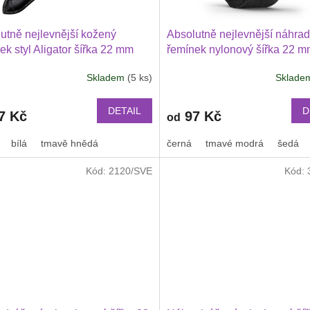
utně nejlevnější kožený
Absolutně nejlevnější náhrad
ek styl Aligator šířka 22 mm
řemínek nylonový šířka 22 
ung Galaxy Watch 3 Huawei
Garmin Venu 4 45 mm, Venu 
Skladem
(5 ks)
Sklad
h GT 2 PRO Xiaomi GTS GTR
Huawei Watch GT 6 5 4 3 2 
 BIP a další kůže 2217
PRO Xiaomi GTR 47 mm a da
nylonový 2211
DETAIL
D
7 Kč
97 Kč
od
bílá
tmavě hnědá
černá
tmavé modrá
šedá
Kód:
2120/SVE
Kód: