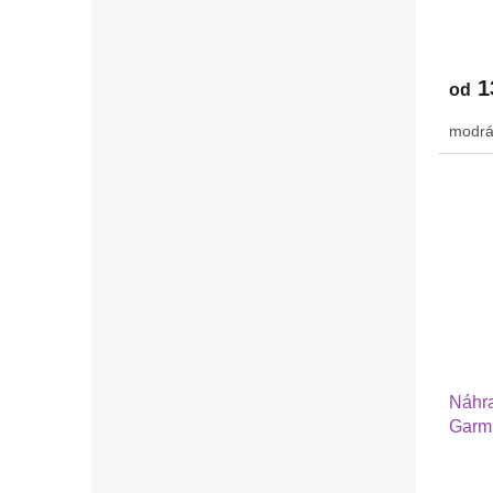
Huaw
GTR 
1
od
modrá
Náhra
Garmi
Huawe
Xiaom