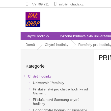
Přejít
777 799 711
info@motrade.cz
na
obsah
Chytré hodinky
Tvrzená kruhová skla univerzální
Domů
Chytré hodinky
Řemínky pro hodink
P
PRI
o
Přeskočit
s
Kategorie
kategorie
t
r
Chytré hodinky
a
Univerzální řemínky
n
Příslušenství pro chytré hodinky od
n
Garminu
í
Příslušenství Samsung chytré
p
hodinky
a
Honor chytré hodinky příslušenství