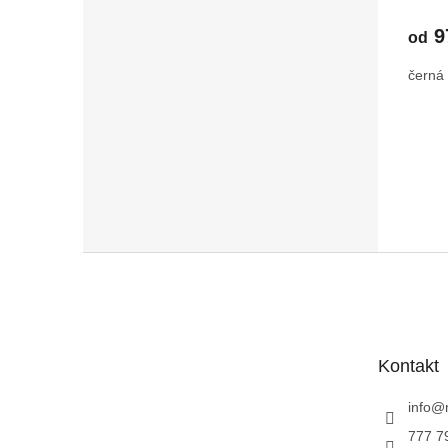
podvl
2202
9
od
černá
Z
á
p
a
t
Kontakt
í
info
@
777 7