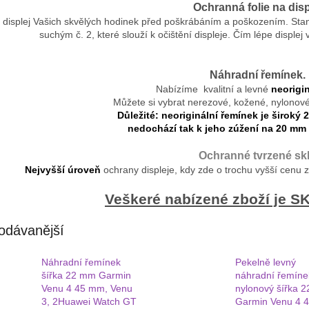
Ochranná folie na disp
 displej Vašich skvělých hodinek před poškrábáním a poškozením. St
suchým č. 2, které slouží k očištění displeje. Čím lépe displej vy
Náhradní řemínek.
Nabízíme kvalitní a levné
neorigin
Můžete si vybrat nerezové, kožené, nylonové a
Důležité: neoriginální řemínek je široký 
nedochází tak k jeho zúžení na 20 mm 
Ochranné tvrzené skl
Nejvyšší úroveň
ochrany displeje, kdy zde o trochu vyšší cenu 
Veškeré nabízené zboží je 
odávanější
Náhradní řemínek
Pekelně levný
šířka 22 mm Garmin
náhradní řemíne
Venu 4 45 mm, Venu
nylonový šířka 
3, 2Huawei Watch GT
Garmin Venu 4 