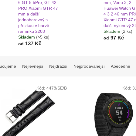
6 GT 5 5Pro, GT 42
mm, Venu 3, 2
PRO Xiaomi GTR 47
Huawei Watch G
mm a další
4 3 2 46 mm PR
jednobarevný s
Xiaomi GTR 47 
přezkou v barvě
další nylonový 2
řemínku 2203
Skladem
(2 ks)
Skladem
(>5 ks)
97 Kč
od
137 Kč
od
učujeme
Nejlevnější
Nejdražší
Nejprodávanější
Abecedně
Kód:
4478/SE/B
Kód:
3