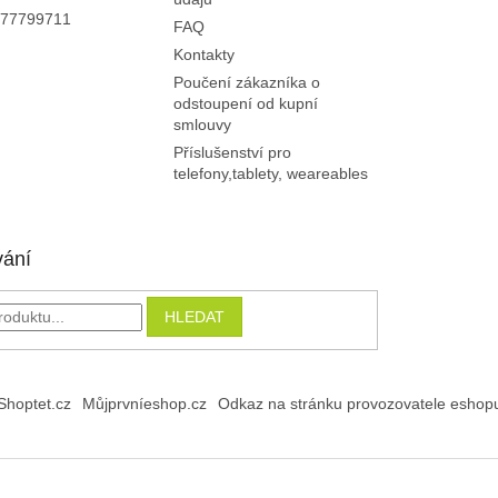
p
77799711
FAQ
i
Kontakty
s
u
Poučení zákazníka o
odstoupení od kupní
smlouvy
Příslušenství pro
telefony,tablety, weareables
vání
HLEDAT
Shoptet.cz
Můjprvníeshop.cz
Odkaz na stránku provozovatele eshop