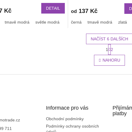
ékací přezkou v barvě řemínku
jednobarevný s přezkou v ba
řemínku 2203
DETAIL
D
7 Kč
137 Kč
od
tmavě modrá
světle modrá
světle růžová
černá
tmavě modrá
bílá
oranžová
zlatá
NAČÍST 6 DALŠÍCH
S
1
2
O
t
r
v
NAHORU
á
l
n
á
k
d
o
a
v
c
á
í
n
p
í
r
Informace pro vás
v
Přijímá
k
platby
y
Obchodní podmínky
motrade.cz
v
Podmínky ochrany osobních
99 711
ý
údajů