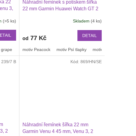
ka 22
Náhradní řemínek s potiskem šířka
enu 3,
22 mm Garmin Huawei Watch GT 2
2 46 mm
PRO Xiaomi GTR 47 mm a další
em
(>5 ks)
Skladem
(4 ks)
lší
2205
ETAIL
DETAIL
77 Kč
od
 grape
tmavě zelená
nebeská modrá
motiv Peacock
kovově šedá
motiv Psí tlapky
Pruhy
duha
motiv leopard
černošedý
Motiv
:
239/7 B
Kód:
869/HN/SE
mm
Náhradní řemínek šířka 22 mm
3, 2
Garmin Venu 4 45 mm, Venu 3, 2