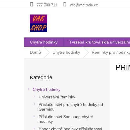
Přejít
777 799 711
info@motrade.cz
na
obsah
Chytré hodinky
Tvrzená kruhová skla univerzální
Domů
Chytré hodinky
Řemínky pro hodink
P
PRI
o
Přeskočit
s
Kategorie
kategorie
t
r
Chytré hodinky
a
Univerzální řemínky
n
Příslušenství pro chytré hodinky od
n
Garminu
í
Příslušenství Samsung chytré
p
hodinky
a
Honor chytré hodinky příslušenství