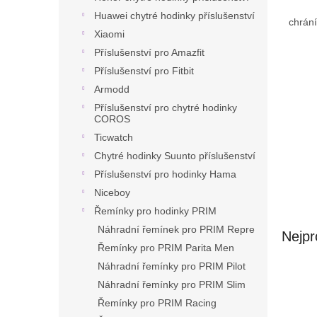
n
Huawei chytré hodinky příslušenství
e
chrání
l
Xiaomi
Příslušenství pro Amazfit
Příslušenství pro Fitbit
Armodd
Příslušenství pro chytré hodinky
COROS
Ticwatch
Chytré hodinky Suunto příslušenství
Příslušenství pro hodinky Hama
Niceboy
Řemínky pro hodinky PRIM
Náhradní řemínek pro PRIM Repre
Nejpr
Řemínky pro PRIM Parita Men
Náhradní řemínky pro PRIM Pilot
Náhradní řemínky pro PRIM Slim
Řemínky pro PRIM Racing