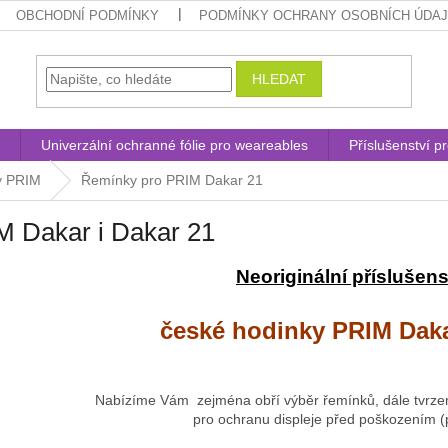
OBCHODNÍ PODMÍNKY
PODMÍNKY OCHRANY OSOBNÍCH ÚDA
HLEDAT
Univerzální ochranné fólie pro weareables
Příslušenství p
y PRIM
Řemínky pro PRIM Dakar 21
M Dakar i Dakar 21
Neoriginální příslušens
české hodinky PRIM Daka
Nabízíme Vám zejména obří výběr řemínků, dále tvrzen
pro ochranu displeje před poškozením (pá