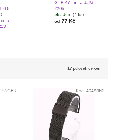
GTR 47 mm a další
T 6 5
2205
O
Skladem
(4 ks)
mm a
77 Kč
od
213
17
položek celkem
197/CER
Kód:
404/VIN2