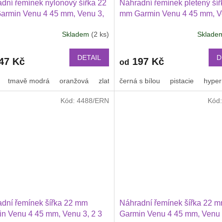
dní řemínek nylonový šířka 22
Náhradní řemínek pletený šíř
armin Venu 4 45 mm, Venu 3,
mm Garmin Venu 4 45 mm, V
wei Watch GT 6 5 4 3 2 46 mm
2 Huawei Watch GT 6 5 4 3 
Skladem
(2 ks)
Sklad
Xiaomi GTR 47 mm a další
Průměrné
PRO Xiaomi GTR 47 mm a da
hodnocení
ový 2209
nylonový 2212
produktu
DETAIL
D
47 Kč
197 Kč
od
je
3,2
tmavě modrá
oranžová
zlatá
černá s bílou
oranžová s černým proužkem
pistacie
hyper
z
5
Kód:
4488/ERN
Kód
hvězdiček.
dní řemínek šířka 22 mm
Náhradní řemínek šířka 22 
n Venu 4 45 mm, Venu 3, 2 3
Garmin Venu 4 45 mm, Venu 