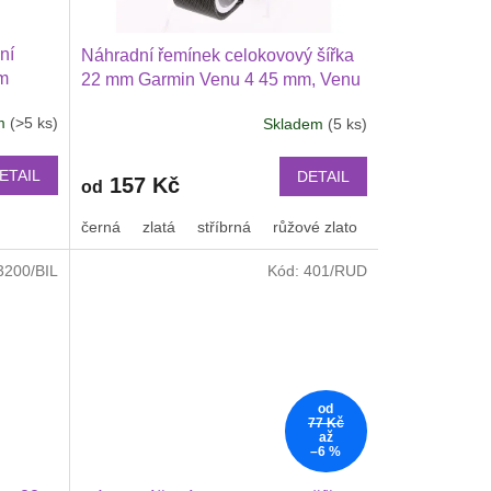
ní
Náhradní řemínek celokovový šířka
mm
22 mm Garmin Venu 4 45 mm, Venu
3, 2
3, 2 3 Huawei Watch GT 6 5 4 346
em
(>5 ks)
Skladem
(5 ks)
46 mm
mm PRO Xiaomi GTR 47 mm a další
lší
2206
ETAIL
DETAIL
157 Kč
od
černá
zlatá
stříbrná
růžové zlato
3200/BIL
Kód:
401/RUD
od
77 Kč
až
–6 %