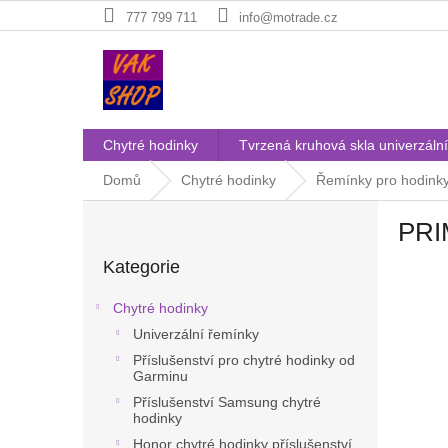
Přejít
777 799 711
info@motrade.cz
na
obsah
Chytré hodinky
Tvrzená kruhová skla univerzální
Domů
Chytré hodinky
Řemínky pro hodink
P
PRI
o
Přeskočit
s
Kategorie
kategorie
t
r
Chytré hodinky
a
Univerzální řemínky
n
Příslušenství pro chytré hodinky od
n
Garminu
í
Příslušenství Samsung chytré
p
hodinky
a
Honor chytré hodinky příslušenství