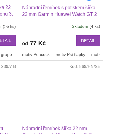
ka 22
Náhradní řemínek s potiskem šířka
enu 3,
22 mm Garmin Huawei Watch GT 2
2 46 mm
PRO Xiaomi GTR 47 mm a další
em
(>5 ks)
Skladem
(4 ks)
lší
2205
ETAIL
DETAIL
77 Kč
od
 grape
tmavě zelená
nebeská modrá
motiv Peacock
kovově šedá
motiv Psí tlapky
Pruhy
duha
motiv leopard
černošedý
Motiv
:
239/7 B
Kód:
869/HN/SE
mm
Náhradní řemínek šířka 22 mm