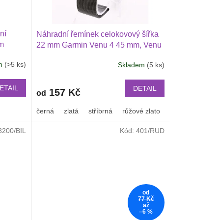
ní
Náhradní řemínek celokovový šířka
mm
22 mm Garmin Venu 4 45 mm, Venu
3, 2
3, 2 3 Huawei Watch GT 6 5 4 346
em
(>5 ks)
Skladem
(5 ks)
46 mm
mm PRO Xiaomi GTR 47 mm a další
lší
2206
ETAIL
DETAIL
157 Kč
od
černá
zlatá
stříbrná
růžové zlato
3200/BIL
Kód:
401/RUD
od
77 Kč
až
–6 %