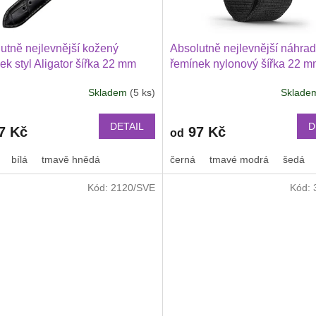
utně nejlevnější kožený
Absolutně nejlevnější náhrad
ek styl Aligator šířka 22 mm
řemínek nylonový šířka 22 
ung Galaxy Watch 3 Huawei
Garmin Venu 4 45 mm, Venu 
Skladem
(5 ks)
Sklad
h GT 2 PRO Xiaomi GTS GTR
Huawei Watch GT 6 5 4 3 2 
 BIP a další kůže 2217
PRO Xiaomi GTR 47 mm a da
nylonový 2211
DETAIL
D
7 Kč
97 Kč
od
bílá
tmavě hnědá
černá
tmavé modrá
šedá
Kód:
2120/SVE
Kód: