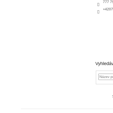
777 7
+4207
Vyhledá