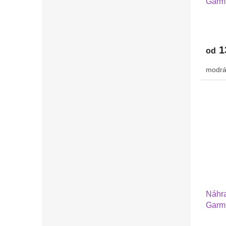
Garmi
Huaw
GTR 
1
od
modrá
Náhra
Garmi
Huawe