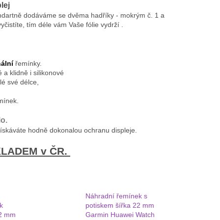
lej
andartně dodáváme se dvěma hadříky - mokrým č. 1 a
čistíte, tím déle vám Vaše fólie vydrží .
ální
řemínky.
a klidně i silikonové
é své délce,
mínek.
o.
získáváte hodně dokonalou ochranu displeje.
SKLADEM v ČR.
Náhradní řemínek s
k
potiskem šířka 22 mm
22 mm
Garmin Huawei Watch