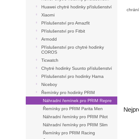
n
Huawei chytré hodinky příslušenství
e
chrání
l
Xiaomi
Příslušenství pro Amazfit
Příslušenství pro Fitbit
Armodd
Příslušenství pro chytré hodinky
COROS
Ticwatch
Chytré hodinky Suunto příslušenství
Příslušenství pro hodinky Hama
Niceboy
Řemínky pro hodinky PRIM
Náhradní řemínek pro PRIM Repre
Nejpr
Řemínky pro PRIM Parita Men
Náhradní řemínky pro PRIM Pilot
Náhradní řemínky pro PRIM Slim
Řemínky pro PRIM Racing