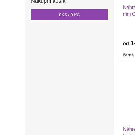
Nákupní košík
Náhra
mm G
0
KS /
0 KČ
2 Hua
PRO 
nylon
1
od
černá
Náhra