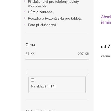
o
k
Příslušenství pro telefony,tablety,
weareables
d
t
u
Dům a zahrada
ů
Absol
k
Pouzdra a tvrzená skla pro tablety.
řemín
t
Foto příslušenství
Sams
ů
Watc
42 mm
Cena
7
od
67
Kč
297
Kč
černá
Na skladě
17