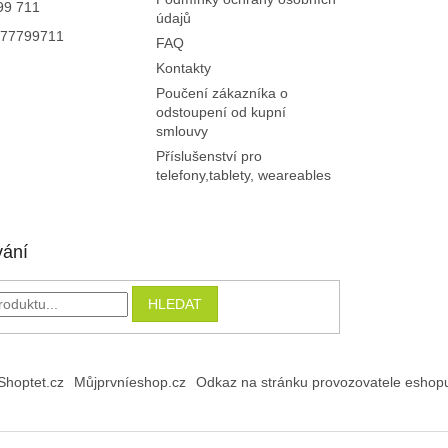
99 711
ý
údajů
p
77799711
FAQ
i
Kontakty
s
u
Poučení zákazníka o
odstoupení od kupní
smlouvy
Příslušenství pro
telefony,tablety, weareables
vání
HLEDAT
Shoptet.cz
Můjprvníeshop.cz
Odkaz na stránku provozovatele eshop