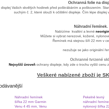
Ochranná folie na disp
 displej Vašich skvělých hodinek před poškrábáním a poškozením. St
suchým č. 2, které slouží k očištění displeje. Čím lépe displej vy
Náhradní řemínek.
Nabízíme kvalitní a levné
neorigin
Můžete si vybrat nerezové, kožené, nylonové 
Řemínek má stejnou šíři 22 mm v cel
nezužuje se jako originální ře
Ochranné tvrzené skl
Nejvyšší úroveň
ochrany displeje, kdy zde o trochu vyšší cenu 
Veškeré nabízené zboží je 
odávanější
Náhradní řemínek
Pekelně levný
šířka 22 mm Garmin
náhradní řemíne
Venu 4 45 mm, Venu
nylonový šířka 