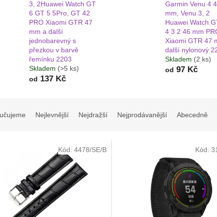
3, 2Huawei Watch GT
Garmin Venu 4 
6 GT 5 5Pro, GT 42
mm, Venu 3, 2
PRO Xiaomi GTR 47
Huawei Watch G
mm a další
4 3 2 46 mm PR
jednobarevný s
Xiaomi GTR 47 
přezkou v barvě
další nylonový 2
řemínku 2203
Skladem
(2 ks)
Skladem
(>5 ks)
97 Kč
od
137 Kč
od
učujeme
Nejlevnější
Nejdražší
Nejprodávanější
Abecedně
Kód:
4478/SE/B
Kód:
3