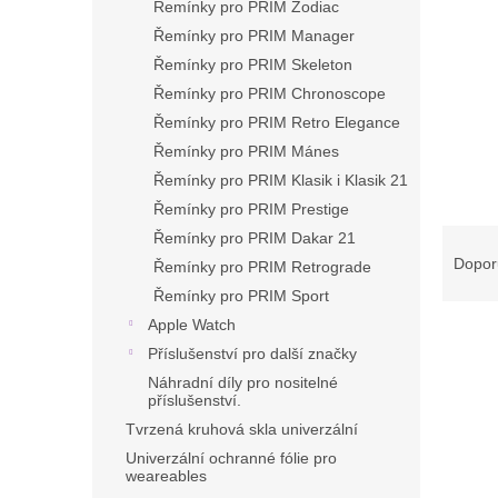
Řemínky pro PRIM Zodiac
Řemínky pro PRIM Manager
Řemínky pro PRIM Skeleton
Řemínky pro PRIM Chronoscope
Řemínky pro PRIM Retro Elegance
Řemínky pro PRIM Mánes
Řemínky pro PRIM Klasik i Klasik 21
Řemínky pro PRIM Prestige
Ř
Řemínky pro PRIM Dakar 21
a
Dopor
Řemínky pro PRIM Retrograde
z
Řemínky pro PRIM Sport
e
Apple Watch
V
n
Příslušenství pro další značky
ý
í
p
p
Náhradní díly pro nositelné
příslušenství.
i
r
s
Tvrzená kruhová skla univerzální
o
p
d
Univerzální ochranné fólie pro
weareables
r
u