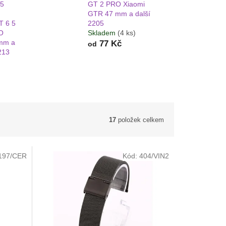
45
GT 2 PRO Xiaomi
GTR 47 mm a další
T 6 5
2205
O
Skladem
(4 ks)
mm a
77 Kč
od
213
17
položek celkem
197/CER
Kód:
404/VIN2