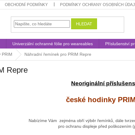
OBCHODNÍ PODMÍNKY
PODMÍNKY OCHRANY OSOBNÍCH ÚDA
HLEDAT
Univerzální ochranné fólie pro weareables
Příslušenství p
y PRIM
Náhradní řemínek pro PRIM Repre
M Repre
Neoriginální příslušens
české hodinky PRIM
Nabízíme Vám zejména obří výběr řemínků, dále tvrzen
pro ochranu displeje před poškozením (pá