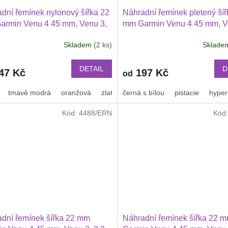
dní řemínek nylonový šířka 22
Náhradní řemínek pletený šíř
armin Venu 4 45 mm, Venu 3,
mm Garmin Venu 4 45 mm, V
wei Watch GT 6 5 4 3 2 46 mm
2 Huawei Watch GT 6 5 4 3 
Skladem
(2 ks)
Sklad
Xiaomi GTR 47 mm a další
Průměrné
PRO Xiaomi GTR 47 mm a da
hodnocení
ový 2209
nylonový 2212
produktu
DETAIL
D
47 Kč
197 Kč
od
je
3,2
tmavě modrá
oranžová
zlatá
černá s bílou
oranžová s černým proužkem
pistacie
hyper
z
5
Kód:
4488/ERN
Kód
hvězdiček.
dní řemínek šířka 22 mm
Náhradní řemínek šířka 22 