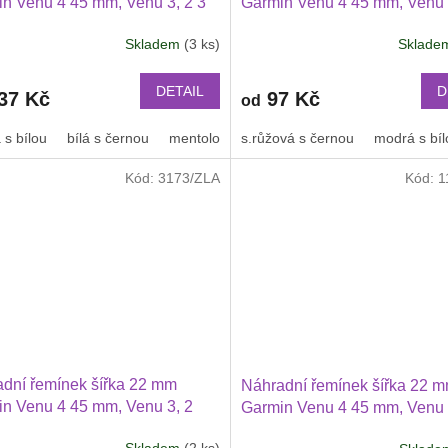
n Venu 4 45 mm, Venu 3, 2 3
Garmin Venu 4 45 mm, Venu 
ei Watch GT 2 PRO Xiaomi
Huawei Watch GT 6 46 mm, G
Skladem
(3 ks)
Sklad
47 mm a další 2214
Průměrné
PRO, GT 4 PRO Xiaomi GTR
hodnocení
mm a další 2204
produktu
DETAIL
D
37 Kč
97 Kč
od
je
2,5
 s bílou
bílá s černou
mentolová s modrou
s.růžová s černou
modrá s bíl
z
5
Kód:
3173/ZLA
Kód:
1
hvězdiček.
dní řemínek šířka 22 mm
Náhradní řemínek šířka 22 
n Venu 4 45 mm, Venu 3, 2
Garmin Venu 4 45 mm, Venu 
i Watch GT 6, GT 5, GT 4
2Huawei Watch GT 6 GT 5 5
Skladem
(2 ks)