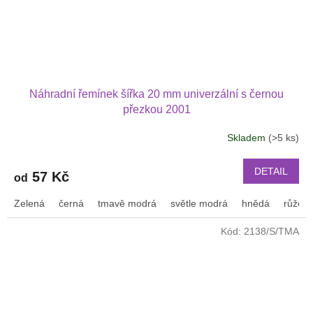
Náhradní řemínek šířka 20 mm univerzální s černou
přezkou 2001
Skladem
(>5 ks)
DETAIL
57 Kč
od
Zelená
černá
tmavě modrá
světle modrá
hnědá
růžov
Kód:
2138/S/TMA