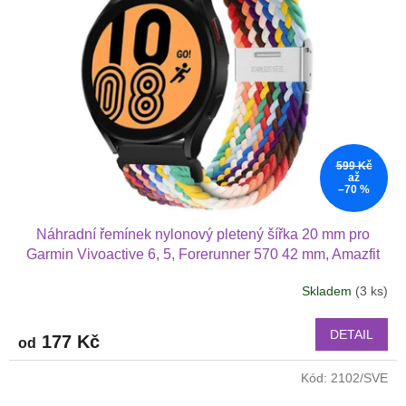
599 Kč
až
–70 %
Náhradní řemínek nylonový pletený šířka 20 mm pro
Garmin Vivoactive 6, 5, Forerunner 570 42 mm, Amazfit
Active 2, GTS 4 GTS 4 minia další nylonový 2012
Skladem
(3 ks)
Průměrné
hodnocení
produktu
DETAIL
177 Kč
od
je
4,0
Kód:
2102/SVE
z
5