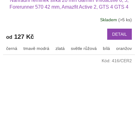
Náhradní řemínek šířka 20 mm Garmin Vivoactive 6, 5,
Forerunner 570 42 mm, Amazfit Active 2, GTS 4 GTS 4
mini a další jednobarevný s přezkou v barvě řemínku
Skladem
(>5 ks)
2003
DETAIL
127 Kč
od
černá
tmavě modrá
zlatá
světle růžová
bílá
oranžová
Kód:
416/CER2