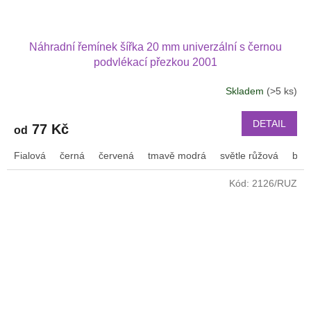
Náhradní řemínek šířka 20 mm univerzální s černou
podvlékací přezkou 2001
Skladem
(>5 ks)
DETAIL
77 Kč
od
Fialová
černá
červená
tmavě modrá
světle růžová
bílá
Kód:
2126/RUZ