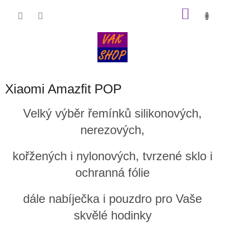
Přejít
NÁKU
na
obsah
KOŠÍK
Xiaomi Amazfit POP
Velký výběr řemínků silikonových,
nerezových,
kořžených i nylonových, tvrzené sklo i
ochranná fólie
dále nabíječka i pouzdro pro Vaše
skvělé hodinky