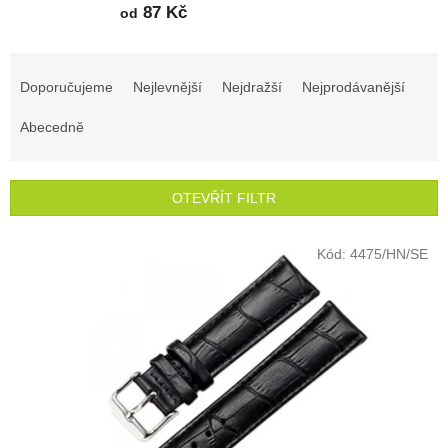
87 Kč
od
Ř
a
Doporučujeme
Nejlevnější
Nejdražší
Nejprodávanější
z
e
Abecedně
n
í
p
OTEVŘÍT FILTR
r
o
V
Kód:
4475/HN/SE
d
ý
u
p
k
i
t
s
ů
p
r
o
d
u