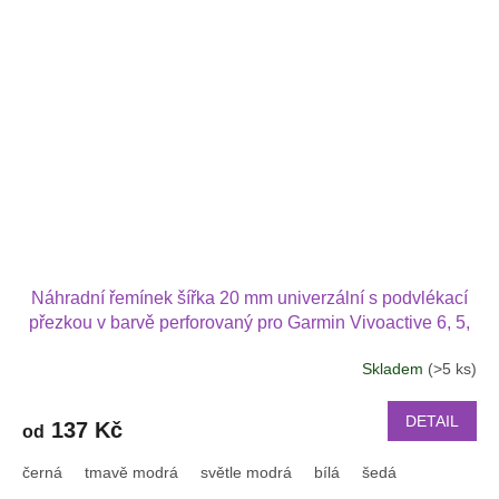
Náhradní řemínek šířka 20 mm univerzální s podvlékací
přezkou v barvě perforovaný pro Garmin Vivoactive 6, 5,
Forerunner 570 42 mm, Amazfit Active 2, GTS 4 GTS 4
Skladem
(>5 ks)
mini 2022
DETAIL
137 Kč
od
černá
tmavě modrá
světle modrá
bílá
šedá