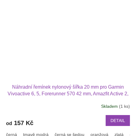
hvězdiček.
Náhradní řemínek nylonový šířka 20 mm pro Garmin
Vivoactive 6, 5, Forerunner 570 42 mm, Amazfit Active 2,
GTS 4 GTS 4 mini a další nylonový 2009
Skladem
(1 ks)
DETAIL
157 Kč
od
černá
tmavě modrá
černá se šedou
oranžová
zlatá
or