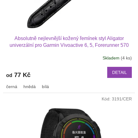
k
t
ů
Absolutně nejlevnější kožený řemínek styl Aligator
univerzální pro Garmin Vivoactive 6, 5, Forerunner 570
42 mm, Amazfit Active 2, GTS 4 GTS 4 mini a další kůže
Skladem
(4 ks)
2017
DETAIL
77 Kč
od
černá
hnědá
bílá
Kód:
3191/CER