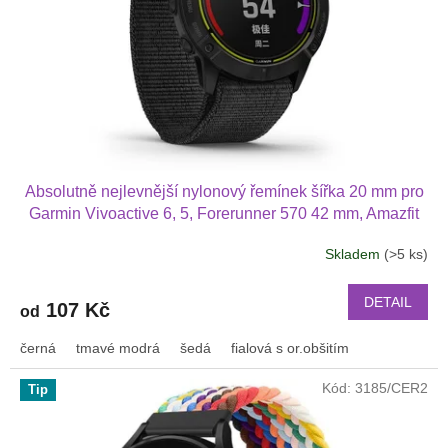
Absolutně nejlevnější nylonový řemínek šířka 20 mm pro
Garmin Vivoactive 6, 5, Forerunner 570 42 mm, Amazfit
Active 2, GTS 4 GTS 4 mini a další nylonový 2011
Skladem
(>5 ks)
DETAIL
107 Kč
od
černá
tmavé modrá
šedá
fialová s or.obšitím
Kód:
3185/CER2
Tip