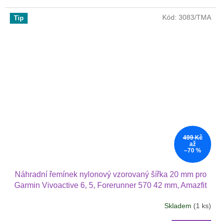
Kód:
3083/TMA
Tip
499 Kč
až
–70 %
Náhradní řemínek nylonový vzorovaný šířka 20 mm pro
Garmin Vivoactive 6, 5, Forerunner 570 42 mm, Amazfit
Active 2, GTS 4 GTS 4 mini a další nylonový 2010
Skladem
(1 ks)