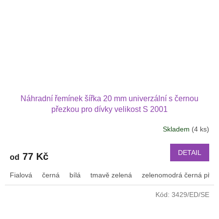
Náhradní řemínek šířka 20 mm univerzální s černou
přezkou pro dívky velikost S 2001
Skladem
(4 ks)
DETAIL
77 Kč
od
Fialová
černá
bílá
tmavě zelená
zelenomodrá černá přez
Kód:
3429/ED/SE