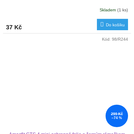
Skladem
(1 ks)
Do košíku
37 Kč
Kód:
98/R244
299 Kč
–74 %