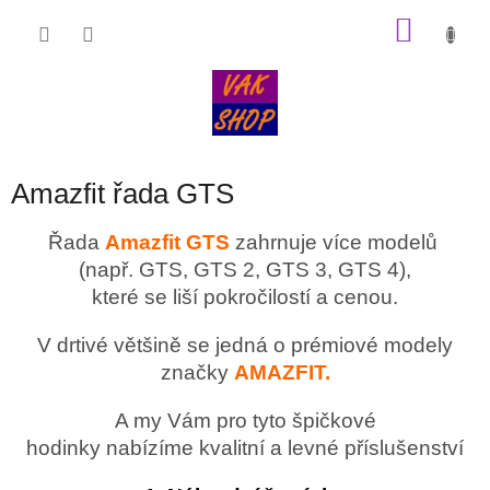
Přejít
NÁKU
na
obsah
KOŠÍK
Amazfit řada GTS
Řada
Amazfit GTS
zahrnuje více modelů
(např. GTS, GTS 2, GTS 3, GTS 4
),
které se liší pokročilostí a cenou.
V drtivé většině se jedná o prémiové modely
značky
AMAZFIT.
A my Vám pro tyto špičkové
hodinky nabízíme kvalitní a levné příslušenství