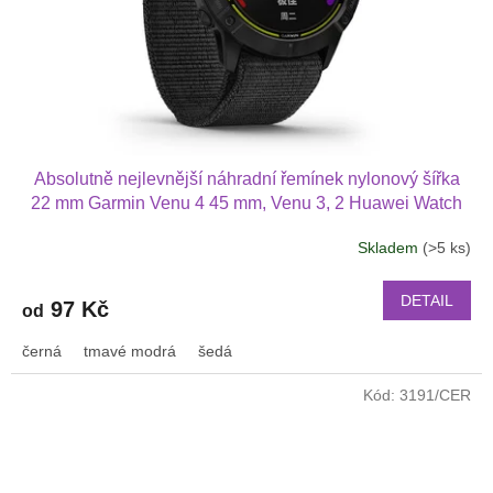
Absolutně nejlevnější náhradní řemínek nylonový šířka
22 mm Garmin Venu 4 45 mm, Venu 3, 2 Huawei Watch
GT 6 5 4 3 2 46 mm PRO Xiaomi GTR 47 mm a další
Skladem
(>5 ks)
nylonový 2211
DETAIL
97 Kč
od
černá
tmavé modrá
šedá
Kód:
3191/CER