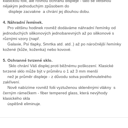
klasickou folii, ale rovnou ochranu displeje - tato se většinou
nějakým jednoduchým způsobem do
displeje zacvakne a chrání jej dlouhou dobu.
4. Náhradní řemínek.
Pro většinu hodinek rovněž dodáváme náhradní řemínky od
jednoduchých silikonových jednobarevných až po silikonové s
různými vzory (např.
Galaxie, Psí tlapky, Smrtka atd. atd..) až po náročnější řemínky
kožené (kůže, koženka) nebo kovové.
5. Ochranné tvrzené sklo.
Sklo chrání Váš displej proti běžnému poškození. Klasické
tvrzené sklo může být v průměru o 1 až 3 mm menší
než je průměr displeje - z důvodu sotva postřehnutelného
zakřivení.
Nově nabízíme rovněž folii vyztuženou skleněnými vlákny s
černým rámečkem - fiber tempered glass, která nevýhody
klasického skla
úspěšně eliminuje.
Z
á