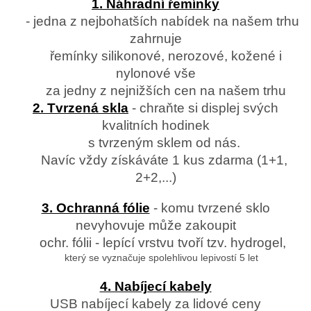
1. Náhradní řemínky
- jedna z nejbohatších nabídek na našem trhu
zahrnuje
řemínky silikonové, nerozové, kožené i
nylonové vše
za jedny z nejnižších cen na našem trhu
2. Tvrzená skla
- chraňte si displej svých
kvalitních hodinek
s tvrzeným sklem od nás.
Navíc vždy získáváte 1 kus zdarma (1+1,
2+2,...)
3. Ochranná fólie
- komu tvrzené sklo
nevyhovuje může zakoupit
ochr. fólii - lepící vrstvu tvoří tzv. hydrogel,
který se vyznačuje spolehlivou lepivostí 5 let
4. Nabíjecí kabely
USB nabíjecí kabely za lidové ceny