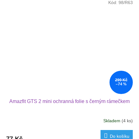
Kód:
98/R63
299 Kč
–74 %
Amazfit GTS 2 mini ochranná folie s černým rámečkem
Skladem
(4 ks)
Do košíku
77 Kč