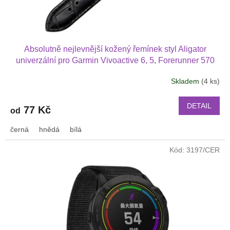
Absolutně nejlevnější kožený řemínek styl Aligator
univerzální pro Garmin Vivoactive 6, 5, Forerunner 570
42 mm, Amazfit Active 2, GTS 4 GTS 4 mini a další kůže
Skladem
(4 ks)
2017
DETAIL
77 Kč
od
černá
hnědá
bílá
Kód:
3197/CER