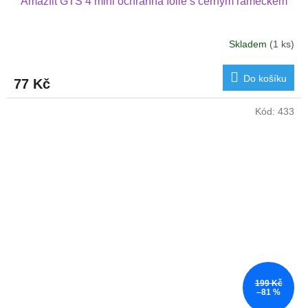
Amazfit GTS 4 mini ochranná folie s černým rámečkem
Skladem
(1 ks)
Do košíku
77 Kč
Kód:
433
199 Kč
–81 %