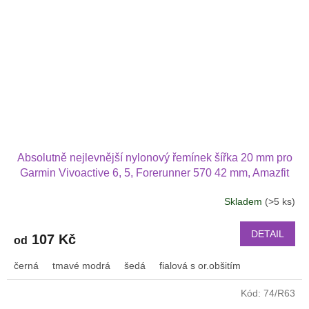
Absolutně nejlevnější nylonový řemínek šířka 20 mm pro
Garmin Vivoactive 6, 5, Forerunner 570 42 mm, Amazfit
Active 2, GTS 4 GTS 4 mini a další nylonový 2011
Skladem
(>5 ks)
DETAIL
107 Kč
od
černá
tmavé modrá
šedá
fialová s or.obšitím
Kód:
74/R63