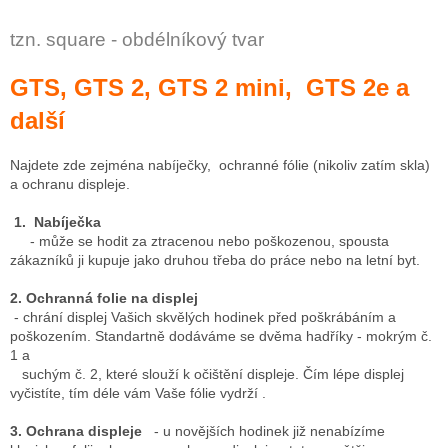
v
k
tzn. square - obdélníkový tvar
y
v
ý
GTS, GTS 2, GTS 2 mini, GTS 2e a
p
další
i
s
u
Najdete zde zejména nabíječky, ochranné fólie (nikoliv zatím skla)
a ochranu displeje.
1. Nabíječka
- může se hodit za ztracenou nebo poškozenou, spousta
zákazníků ji kupuje jako druhou třeba do práce nebo na letní byt.
2. Ochranná folie na displej
- chrání displej Vašich skvělých hodinek před poškrábáním a
poškozením. Standartně dodáváme se dvěma hadříky - mokrým č.
1 a
suchým č. 2, které slouží k očištění displeje. Čím lépe displej
vyčistíte, tím déle vám Vaše fólie vydrží .
3. Ochrana displeje
- u novějších hodinek již nenabízíme