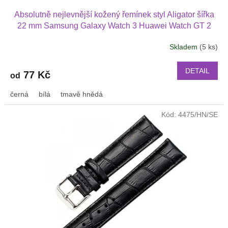
Absolutně nejlevnější kožený řemínek styl Aligator šířka
22 mm Samsung Galaxy Watch 3 Huawei Watch GT 2
PRO Xiaomi GTS GTR 42 mm BIP a další kůže 2217
Skladem
(5 ks)
DETAIL
77 Kč
od
černá
bílá
tmavě hnědá
Kód:
4475/HN/SE