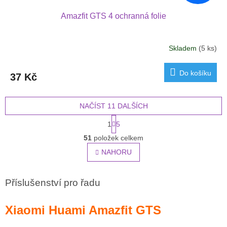
Amazfit GTS 4 ochranná folie
Skladem
(5 ks)
Do košíku
37 Kč
NAČÍST 11 DALŠÍCH
S
1
5
t
O
r
51
položek celkem
v
á
l
NAHORU
n
á
k
o
d
v
a
Příslušenství pro řadu
á
c
n
í
í
Xiaomi Huami Amazfit GTS
p
r