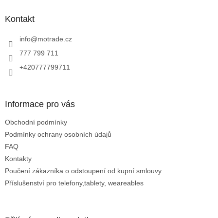
p
a
Kontakt
t
í
info
@
motrade.cz
777 799 711
+420777799711
Informace pro vás
Obchodní podmínky
Podmínky ochrany osobních údajů
FAQ
Kontakty
Poučení zákazníka o odstoupení od kupní smlouvy
Příslušenství pro telefony,tablety, weareables