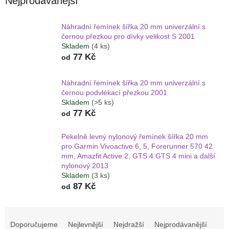
Nejprodávanější
Náhradní řemínek šířka 20 mm univerzální s
černou přezkou pro dívky velikost S 2001
Skladem
(4 ks)
77 Kč
od
Náhradní řemínek šířka 20 mm univerzální s
černou podvlékací přezkou 2001
Skladem
(>5 ks)
77 Kč
od
Pekelně levný nylonový řemínek šířka 20 mm
pro Garmin Vivoactive 6, 5, Forerunner 570 42
mm, Amazfit Active 2, GTS 4 GTS 4 mini a další
nylonový 2013
Skladem
(3 ks)
87 Kč
od
Ř
a
Doporučujeme
Nejlevnější
Nejdražší
Nejprodávanější