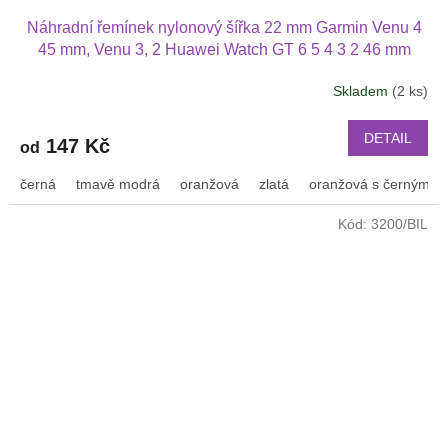
Náhradní řemínek nylonový šířka 22 mm Garmin Venu 4
45 mm, Venu 3, 2 Huawei Watch GT 6 5 4 3 2 46 mm
PRO Xiaomi GTR 47 mm a další nylonový 2209
Skladem
(2 ks)
DETAIL
147 Kč
od
černá
tmavě modrá
oranžová
zlatá
oranžová s černým p
Kód:
3200/BIL