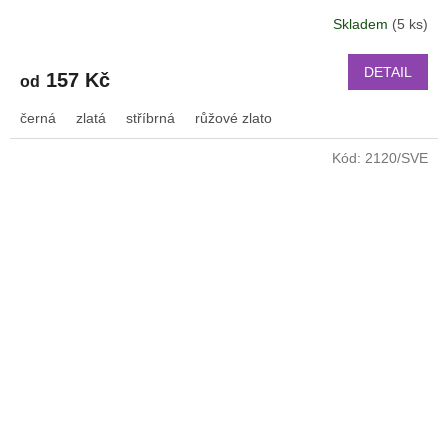
PRO Xiaomi GTR 47 mm a další 2206
Skladem
(5 ks)
DETAIL
157 Kč
od
černá
zlatá
stříbrná
růžové zlato
Kód:
2120/SVE