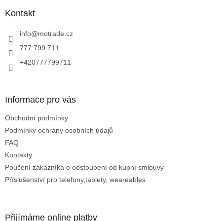
p
í
p
a
Kontakt
r
t
v
í
info
@
motrade.cz
k
y
777 799 711
v
+420777799711
ý
p
i
s
Informace pro vás
u
Obchodní podmínky
Podmínky ochrany osobních údajů
FAQ
Kontakty
Poučení zákazníka o odstoupení od kupní smlouvy
Příslušenství pro telefony,tablety, weareables
Přijímáme online platby