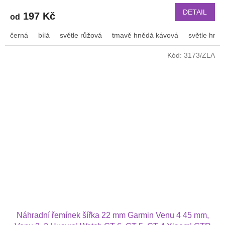
DETAIL
197 Kč
od
černá
bílá
světle růžová
tmavě hnědá kávová
světle hně
Kód:
3173/ZLA
Náhradní řemínek šířka 22 mm Garmin Venu 4 45 mm,