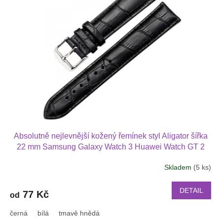
k
i
t
s
ů
p
r
o
d
u
k
t
ů
Absolutně nejlevnější kožený řemínek styl Aligator šířka
22 mm Samsung Galaxy Watch 3 Huawei Watch GT 2
PRO Xiaomi GTS GTR 42 mm BIP a další kůže 2217
Skladem
(5 ks)
DETAIL
77 Kč
od
černá
bílá
tmavě hnědá