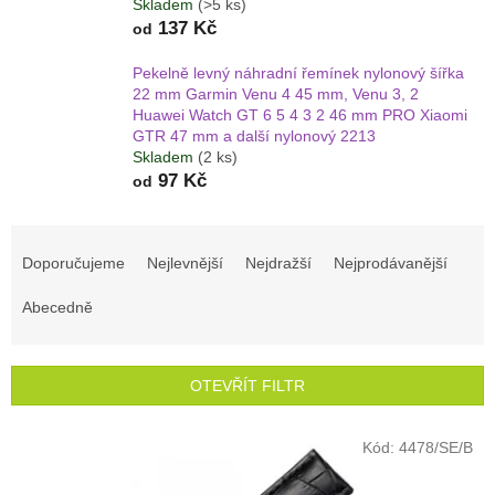
Skladem
(>5 ks)
137 Kč
od
Pekelně levný náhradní řemínek nylonový šířka
22 mm Garmin Venu 4 45 mm, Venu 3, 2
Huawei Watch GT 6 5 4 3 2 46 mm PRO Xiaomi
GTR 47 mm a další nylonový 2213
Skladem
(2 ks)
97 Kč
od
Ř
a
Doporučujeme
Nejlevnější
Nejdražší
Nejprodávanější
z
e
Abecedně
n
í
p
OTEVŘÍT FILTR
r
o
V
Kód:
4478/SE/B
d
ý
u
p