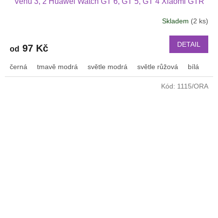
Venu 3, 2 Huawei Watch GT 6, GT 5, GT 4 Xiaomi GTR
47 mm a další s podvlékací přezkou v barvě řemínku
Skladem
(2 ks)
2202
DETAIL
97 Kč
od
černá
tmavě modrá
světle modrá
světle růžová
bílá
or
Kód:
1115/ORA