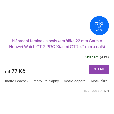
od
77 Kč
až
–6 %
Náhradní řemínek s potiskem šířka 22 mm Garmin
Huawei Watch GT 2 PRO Xiaomi GTR 47 mm a další
2205
Skladem
(4 ks)
DETAIL
77 Kč
od
motiv Peacock
motiv Psí tlapky
motiv leopard
Motiv růže
Kód:
4488/ERN