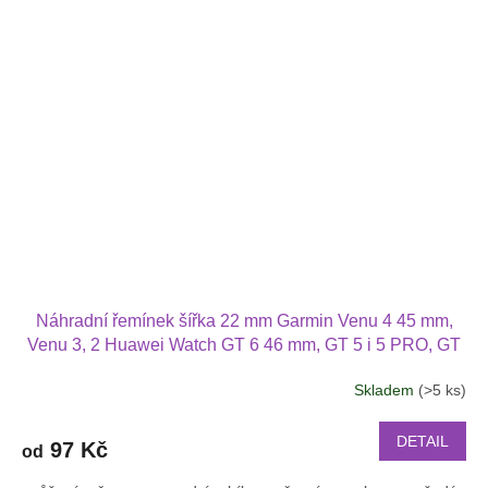
Náhradní řemínek šířka 22 mm Garmin Venu 4 45 mm,
Venu 3, 2 Huawei Watch GT 6 46 mm, GT 5 i 5 PRO, GT
4 PRO Xiaomi GTR 47 mm a další 2204
Skladem
(>5 ks)
Průměrné
hodnocení
produktu
DETAIL
97 Kč
od
je
2,5