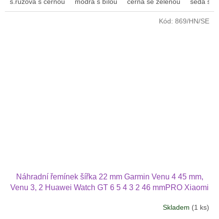
s.růžová s černou
modrá s bílou
černá se zelenou
šedá s bí
z
5
Kód:
869/HN/SE
hvězdiček.
Náhradní řemínek šířka 22 mm Garmin Venu 4 45 mm,
Venu 3, 2 Huawei Watch GT 6 5 4 3 2 46 mmPRO Xiaomi
GTS GTR 42 mm BIP a další pravá kůže 2207
Skladem
(1 ks)