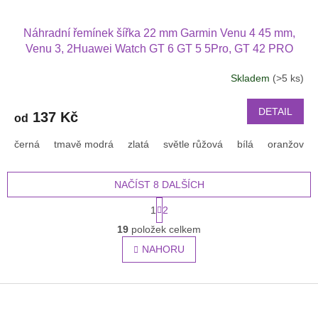
Náhradní řemínek šířka 22 mm Garmin Venu 4 45 mm,
Venu 3, 2Huawei Watch GT 6 GT 5 5Pro, GT 42 PRO
Xiaomi GTR 47 mm a další jednobarevný s přezkou v
Skladem
(>5 ks)
barvě řemínku 2203
DETAIL
137 Kč
od
černá
tmavě modrá
zlatá
světle růžová
bílá
oranžová
NAČÍST 8 DALŠÍCH
S
1
2
t
O
r
19
položek celkem
v
á
l
NAHORU
n
á
k
o
d
v
Z
a
á
c
á
n
í