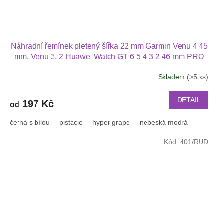
Náhradní řemínek pletený šířka 22 mm Garmin Venu 4 45
mm, Venu 3, 2 Huawei Watch GT 6 5 4 3 2 46 mm PRO
Xiaomi GTR 47 mm a další nylonový 2212
Skladem
(>5 ks)
Průměrné
hodnocení
produktu
DETAIL
197 Kč
od
je
3,2
černá s bílou
pistacie
hyper grape
nebeská modrá
z
5
Kód:
401/RUD
hvězdiček.