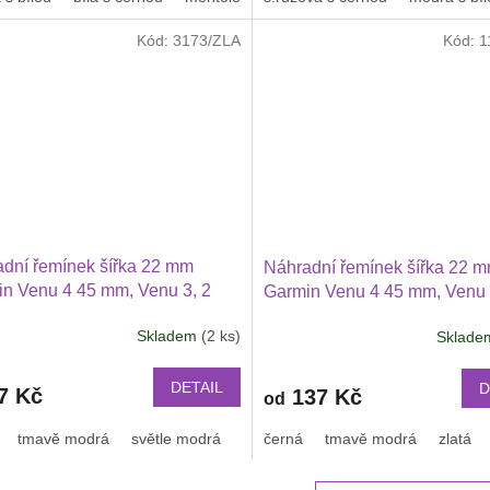
z
5
Kód:
3173/ZLA
Kód:
1
hvězdiček.
dní řemínek šířka 22 mm
Náhradní řemínek šířka 22 
n Venu 4 45 mm, Venu 3, 2
Garmin Venu 4 45 mm, Venu 
i Watch GT 6, GT 5, GT 4
2Huawei Watch GT 6 GT 5 5
Skladem
(2 ks)
Sklad
i GTR 47 mm a další s
42 PRO Xiaomi GTR 47 mm a
ékací přezkou v barvě řemínku
jednobarevný s přezkou v ba
řemínku 2203
DETAIL
D
7 Kč
137 Kč
od
tmavě modrá
světle modrá
světle růžová
černá
tmavě modrá
bílá
oranžová
zlatá