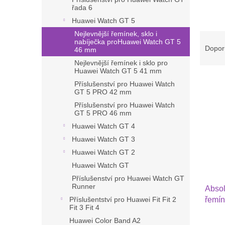
řada 6
Huawei Watch GT 5
Nejlevnější řemínek, sklo i
Ř
nabíječka proHuawei Watch GT 5
a
Dopor
46 mm
z
Nejlevnější řemínek i sklo pro
e
Huawei Watch GT 5 41 mm
V
n
Příslušenství pro Huawei Watch
ý
í
GT 5 PRO 42 mm
p
p
Příslušenství pro Huawei Watch
i
r
GT 5 PRO 46 mm
s
o
Huawei Watch GT 4
p
d
Huawei Watch GT 3
r
u
Huawei Watch GT 2
o
k
Huawei Watch GT
d
t
u
Příslušenství pro Huawei Watch GT
ů
Runner
Absol
k
řemín
Příslušentství pro Huawei Fit Fit 2
t
Fit 3 Fit 4
Sams
ů
Huawei Color Band A2
Watc