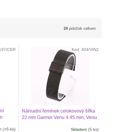
24
položek celkem
197/CER
Kód:
404/VIN2
ní
Náhradní řemínek celokovový šířka
mm
22 mm Garmin Venu 4 45 mm, Venu
3, 2
3, 2 3 Huawei Watch GT 6 5 4 346
em
(>5 ks)
Skladem
(5 ks)
46 mm
mm PRO Xiaomi GTR 47 mm a další