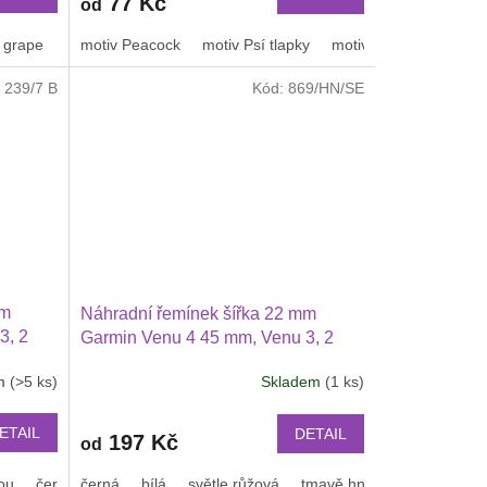
77 Kč
od
 grape
tmavě zelená
nebeská modrá
motiv Peacock
kovově šedá
motiv Psí tlapky
Pruhy
duha
motiv leopard
černošedý
Motiv
:
239/7 B
Kód:
869/HN/SE
mm
Náhradní řemínek šířka 22 mm
3, 2
Garmin Venu 4 45 mm, Venu 3, 2
T 5 i 5
Huawei Watch GT 6 5 4 3 2 46
em
(>5 ks)
Skladem
(1 ks)
 47
mmPRO Xiaomi GTS GTR 42 mm
BIP a další pravá kůže 2207
ETAIL
DETAIL
197 Kč
od
ou
černá se zelenou
černá
bílá
šedá s bílou
světle růžová
sv.modrá s modrou
tmavě hnědá kávová
Šedá s
sv