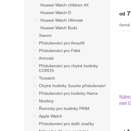
42 mm
Huawei Watch children 4X
7
Huawei Watch-D
od
Huawei Watch Ultimate
černá
Huawei Watch Buds
Xiaomi
Příslušenství pro Amazfit
Příslušenství pro Fitbit
Armodd
Příslušenství pro chytré hodinky
COROS
Ticwatch
Chytré hodinky Suunto příslušenství
Příslušenství pro hodinky Hama
Náhra
Niceboy
mm G
Řemínky pro hodinky PRIM
2 Hua
Apple Watch
PRO 
nylon
Příslušenství pro další značky