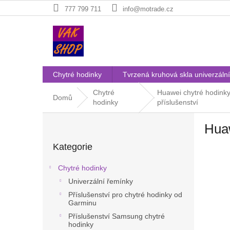
Přejít
777 799 711
info@motrade.cz
na
obsah
Chytré hodinky
Tvrzená kruhová skla univerzální
Chytré
Huawei chytré hodink
Domů
hodinky
příslušenství
P
Hua
o
Přeskočit
s
Kategorie
kategorie
t
r
Chytré hodinky
a
Univerzální řemínky
n
Příslušenství pro chytré hodinky od
n
Garminu
í
Příslušenství Samsung chytré
p
hodinky