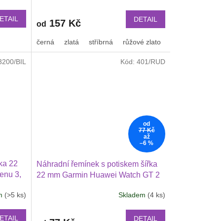
lší
2206
ETAIL
DETAIL
157 Kč
od
černá
zlatá
stříbrná
růžové zlato
3200/BIL
Kód:
401/RUD
od
77 Kč
až
–6 %
ka 22
Náhradní řemínek s potiskem šířka
enu 3,
22 mm Garmin Huawei Watch GT 2
2 46 mm
PRO Xiaomi GTR 47 mm a další
em
(>5 ks)
Skladem
(4 ks)
lší
2205
ETAIL
DETAIL