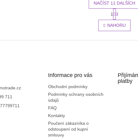
NAČÍST 11 DALŠÍCH
S
1
3
O
t
r
v
NAHORU
á
l
n
á
k
d
o
a
v
c
á
í
n
p
í
r
Informace pro vás
v
Přijímá
k
platby
y
Obchodní podmínky
motrade.cz
v
Podmínky ochrany osobních
99 711
ý
údajů
p
77799711
FAQ
i
Kontakty
s
u
Poučení zákazníka o
odstoupení od kupní
smlouvy