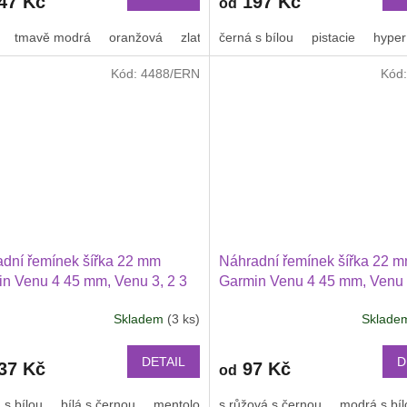
47 Kč
197 Kč
od
je
3,2
tmavě modrá
oranžová
zlatá
černá s bílou
oranžová s černým proužkem
pistacie
hyper
z
5
Kód:
4488/ERN
Kód
hvězdiček.
dní řemínek šířka 22 mm
Náhradní řemínek šířka 22 
n Venu 4 45 mm, Venu 3, 2 3
Garmin Venu 4 45 mm, Venu 
ei Watch GT 2 PRO Xiaomi
Huawei Watch GT 6 46 mm, G
Skladem
(3 ks)
Sklad
47 mm a další 2214
Průměrné
PRO, GT 4 PRO Xiaomi GTR
hodnocení
mm a další 2204
produktu
DETAIL
D
37 Kč
97 Kč
od
je
2,5
 s bílou
bílá s černou
mentolová s modrou
s.růžová s černou
modrá s bíl