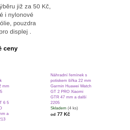
běru již za 50 Kč,
é i nylonové
ólie, pouzdra
pro displej .
é ceny
Náhradní řemínek s
k
potiskem šířka 22 mm
22 mm
Garmin Huawei Watch
45
GT 2 PRO Xiaomi
GTR 47 mm a další
T 6 5
2205
O
Skladem
(4 ks)
mm a
77 Kč
od
213