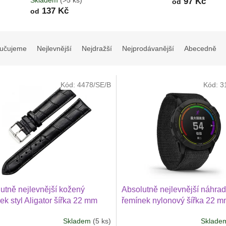
Skladem
(>5 ks)
97 Kč
od
137 Kč
od
učujeme
Nejlevnější
Nejdražší
Nejprodávanější
Abecedně
Kód:
4478/SE/B
Kód:
3
utně nejlevnější kožený
Absolutně nejlevnější náhrad
ek styl Aligator šířka 22 mm
řemínek nylonový šířka 22 
ung Galaxy Watch 3 Huawei
Garmin Venu 4 45 mm, Venu 
Skladem
(5 ks)
Sklad
h GT 2 PRO Xiaomi GTS GTR
Huawei Watch GT 6 5 4 3 2 