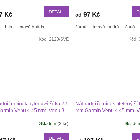
 BIP a další kůže 2217
PRO Xiaomi GTR 47 mm a da
nylonový 2211
DETAIL
D
7 Kč
97 Kč
od
bílá
tmavě hnědá
černá
tmavé modrá
šedá
Kód:
2120/SVE
Kód:
dní řemínek nylonový šířka 22
Náhradní řemínek pletený šíř
armin Venu 4 45 mm, Venu 3,
mm Garmin Venu 4 45 mm, V
wei Watch GT 6 5 4 3 2 46 mm
2 Huawei Watch GT 6 5 4 3 
Skladem
(2 ks)
Sklad
Xiaomi GTR 47 mm a další
Průměrné
PRO Xiaomi GTR 47 mm a da
hodnocení
ový 2209
nylonový 2212
produktu
DETAIL
D