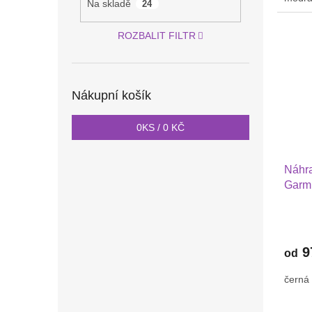
Na skladě
24
ROZBALIT FILTR
Nákupní košík
0
KS /
0 KČ
Náhra
Garmi
Huawe
Xiaom
podvl
2202
9
od
černá