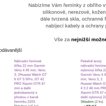
Nabízíme Vám řemínky z obřího vý
silikonové, nerezové, kožen
dále tvrzená skla, ochranné f
nabíjecí kabely a ochrany
Vše za
nejnižší možn
odávanější
Náhradní řemínek
Pekelně levný
šířka 22 mm Garmin
náhradní řemíne
Venu 4 45 mm, Venu
nylonový šířka 
3, 2Huawei Watch GT
Garmin Venu 4 
6 GT 5 5Pro, GT 42
mm, Venu 3, 2
PRO Xiaomi GTR 47
Huawei Watch G
mm a další
4 3 2 46 mm PR
jednobarevný s
Xiaomi GTR 47 
přezkou v barvě
další nylonový 2
řemínku 2203
Skladem
(2 ks)