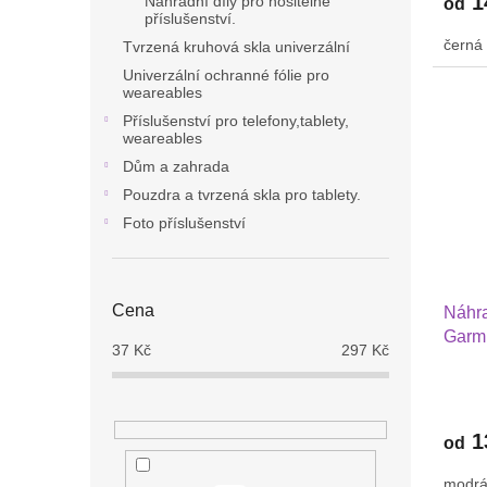
1
Náhradní díly pro nositelné
od
příslušenství.
černá
Tvrzená kruhová skla univerzální
Univerzální ochranné fólie pro
weareables
Příslušenství pro telefony,tablety,
weareables
Dům a zahrada
Pouzdra a tvrzená skla pro tablety.
Foto příslušenství
Cena
Náhra
Garmi
37
Kč
297
Kč
Huaw
GTR 
1
od
modrá