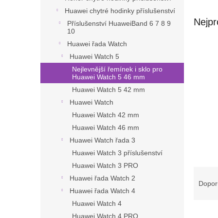
n
Huawei chytré hodinky příslušenství
e
Nejpr
l
Příslušenství HuaweiBand 6 7 8 9
10
Huawei řada Watch
Huawei Watch 5
Nejlevnější řemínek i sklo pro
Huawei Watch 5 46 mm
Huawei Watch 5 42 mm
Huawei Watch
Huawei Watch 42 mm
Huawei Watch 46 mm
Huawei Watch řada 3
Huawei Watch 3 příslušenství
Huawei Watch 3 PRO
Ř
Huawei řada Watch 2
a
Dopor
Huawei řada Watch 4
z
e
Huawei Watch 4
V
n
Huawei Watch 4 PRO