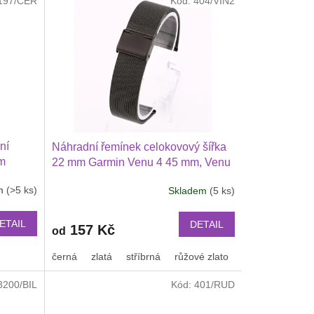
197/CER
Kód:
404/VIN2
ní
Náhradní řemínek celokovový šířka
mm
22 mm Garmin Venu 4 45 mm, Venu
3, 2
3, 2 3 Huawei Watch GT 6 5 4 346
em
(>5 ks)
Skladem
(5 ks)
46 mm
mm PRO Xiaomi GTR 47 mm a další
lší
2206
ETAIL
DETAIL
157 Kč
od
černá
zlatá
stříbrná
růžové zlato
3200/BIL
Kód:
401/RUD