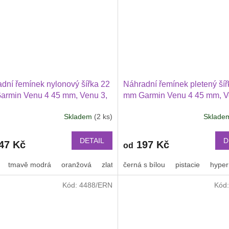
dní řemínek nylonový šířka 22
Náhradní řemínek pletený šíř
armin Venu 4 45 mm, Venu 3,
mm Garmin Venu 4 45 mm, V
wei Watch GT 6 5 4 3 2 46 mm
2 Huawei Watch GT 6 5 4 3 
Skladem
(2 ks)
Sklad
Xiaomi GTR 47 mm a další
Průměrné
PRO Xiaomi GTR 47 mm a da
hodnocení
ový 2209
nylonový 2212
produktu
DETAIL
D
47 Kč
197 Kč
od
je
3,2
tmavě modrá
oranžová
zlatá
černá s bílou
oranžová s černým proužkem
pistacie
hyper
z
5
Kód:
4488/ERN
Kód
hvězdiček.