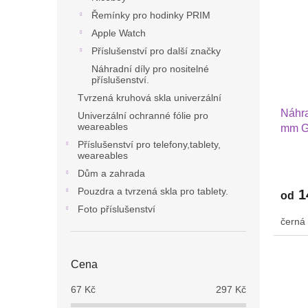
Řemínky pro hodinky PRIM
Apple Watch
Příslušenství pro další značky
Náhradní díly pro nositelné
příslušenství.
Tvrzená kruhová skla univerzální
Náhra
Univerzální ochranné fólie pro
weareables
mm G
2 Hua
Příslušenství pro telefony,tablety,
weareables
PRO 
Dům a zahrada
nylon
Pouzdra a tvrzená skla pro tablety.
1
od
Foto příslušenství
černá
Cena
67
Kč
297
Kč