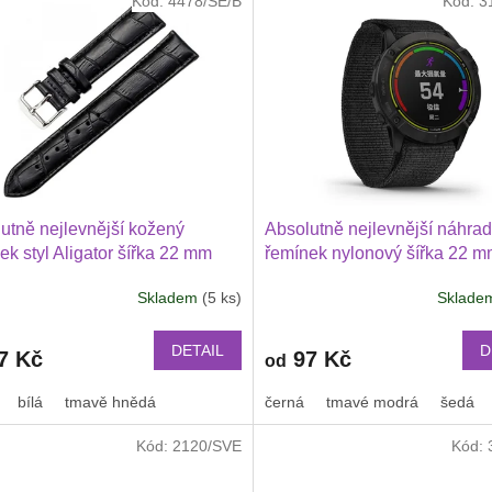
Kód:
4478/SE/B
Kód:
3
utně nejlevnější kožený
Absolutně nejlevnější náhrad
ek styl Aligator šířka 22 mm
řemínek nylonový šířka 22 
ung Galaxy Watch 3 Huawei
Garmin Venu 4 45 mm, Venu 
Skladem
(5 ks)
Sklad
h GT 2 PRO Xiaomi GTS GTR
Huawei Watch GT 6 5 4 3 2 
 BIP a další kůže 2217
PRO Xiaomi GTR 47 mm a da
nylonový 2211
DETAIL
D
7 Kč
97 Kč
od
bílá
tmavě hnědá
černá
tmavé modrá
šedá
Kód:
2120/SVE
Kód: