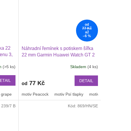
od
77 Kč
až
–6 %
ka 22
Náhradní řemínek s potiskem šířka
enu 3,
22 mm Garmin Huawei Watch GT 2
2 46 mm
PRO Xiaomi GTR 47 mm a další
em
(>5 ks)
Skladem
(4 ks)
lší
2205
ETAIL
DETAIL
77 Kč
od
 grape
tmavě zelená
nebeská modrá
motiv Peacock
kovově šedá
motiv Psí tlapky
Pruhy
duha
motiv leopard
černošedý
Motiv
:
239/7 B
Kód:
869/HN/SE