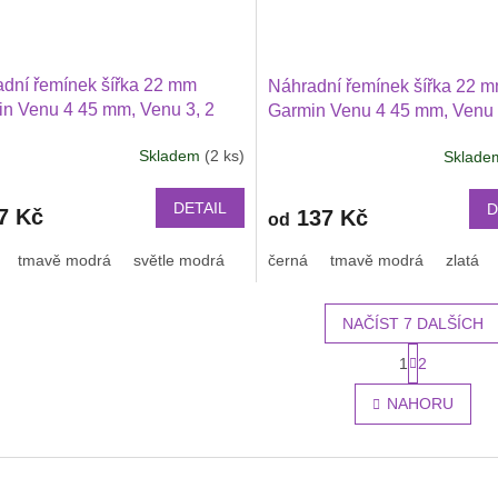
dní řemínek šířka 22 mm
Náhradní řemínek šířka 22 
n Venu 4 45 mm, Venu 3, 2
Garmin Venu 4 45 mm, Venu 
i Watch GT 6, GT 5, GT 4
2Huawei Watch GT 6 GT 5 5
Skladem
(2 ks)
Sklad
i GTR 47 mm a další s
42 PRO Xiaomi GTR 47 mm a
ékací přezkou v barvě řemínku
jednobarevný s přezkou v ba
řemínku 2203
DETAIL
D
7 Kč
137 Kč
od
tmavě modrá
světle modrá
světle růžová
černá
tmavě modrá
bílá
oranžová
zlatá
NAČÍST 7 DALŠÍCH
S
1
2
O
t
r
v
NAHORU
á
l
n
á
k
d
o
a
v