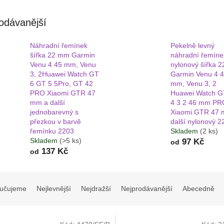
odávanější
Náhradní řemínek
Pekelně levný
šířka 22 mm Garmin
náhradní řemíne
Venu 4 45 mm, Venu
nylonový šířka 
3, 2Huawei Watch GT
Garmin Venu 4 
6 GT 5 5Pro, GT 42
mm, Venu 3, 2
PRO Xiaomi GTR 47
Huawei Watch G
mm a další
4 3 2 46 mm PR
jednobarevný s
Xiaomi GTR 47 
přezkou v barvě
další nylonový 2
řemínku 2203
Skladem
(2 ks)
Skladem
(>5 ks)
97 Kč
od
137 Kč
od
učujeme
Nejlevnější
Nejdražší
Nejprodávanější
Abecedně