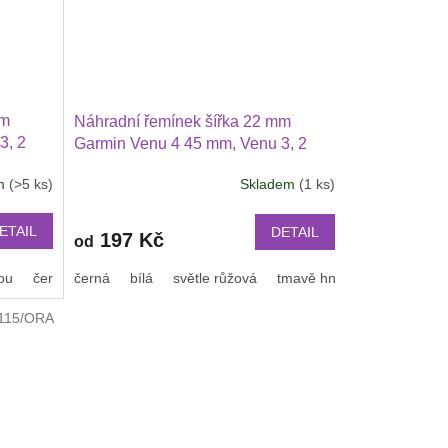
mm
Náhradní řemínek šířka 22 mm
3, 2
Garmin Venu 4 45 mm, Venu 3, 2
T 5 i 5
Huawei Watch GT 6 5 4 3 2 46
em
(>5 ks)
Skladem
(1 ks)
 47
mmPRO Xiaomi GTS GTR 42 mm
BIP a další pravá kůže 2207
ETAIL
DETAIL
197 Kč
od
ou
černá se zelenou
černá
bílá
šedá s bílou
světle růžová
sv.modrá s modrou
tmavě hnědá kávová
Šedá s
sv
115/ORA