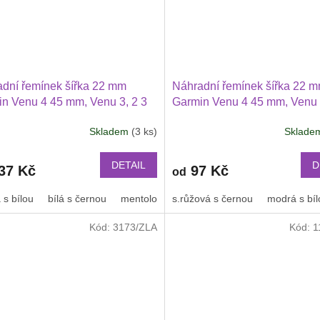
dní řemínek šířka 22 mm
Náhradní řemínek šířka 22 
n Venu 4 45 mm, Venu 3, 2 3
Garmin Venu 4 45 mm, Venu 
ei Watch GT 2 PRO Xiaomi
Huawei Watch GT 6 46 mm, G
Skladem
(3 ks)
Sklad
47 mm a další 2214
Průměrné
PRO, GT 4 PRO Xiaomi GTR
hodnocení
mm a další 2204
produktu
DETAIL
D
37 Kč
97 Kč
od
je
2,5
 s bílou
bílá s černou
mentolová s modrou
s.růžová s černou
modrá s bíl
z
5
Kód:
3173/ZLA
Kód:
1
hvězdiček.