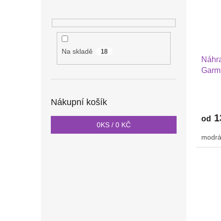
Na skladě
18
Náhra
Garmi
Huaw
GTR 
Nákupní košík
1
od
0
KS /
0 KČ
modrá