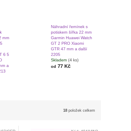
Náhradní řemínek s
k
potiskem šířka 22 mm
22 mm
Garmin Huawei Watch
45
GT 2 PRO Xiaomi
GTR 47 mm a další
T 6 5
2205
O
Skladem
(4 ks)
mm a
77 Kč
od
213
18
položek celkem