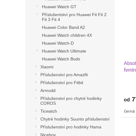
ý
í
Huawei Watch GT
p
p
Příslušentství pro Huawei Fit Fit 2
i
r
Fit 3 Fit 4
s
o
Huawei Color Band A2
p
d
Huawei Watch children 4X
r
u
Huawei Watch-D
o
k
d
t
Huawei Watch Ultimate
u
ů
Huawei Watch Buds
Absol
k
Xiaomi
řemín
t
Příslušenství pro Amazfit
Sams
ů
Příslušenství pro Fitbit
Watc
42 mm
Armodd
7
Příslušenství pro chytré hodinky
od
COROS
černá
Ticwatch
Chytré hodinky Suunto příslušenství
Příslušenství pro hodinky Hama
Niceboy