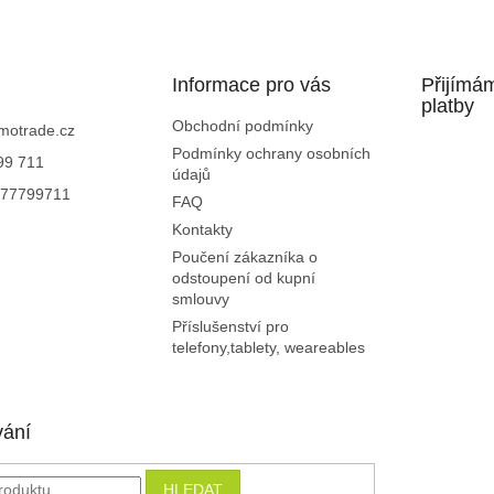
c
á
í
n
p
í
r
Informace pro vás
v
Přijímá
k
platby
y
Obchodní podmínky
motrade.cz
v
Podmínky ochrany osobních
99 711
ý
údajů
p
77799711
FAQ
i
Kontakty
s
u
Poučení zákazníka o
odstoupení od kupní
smlouvy
Příslušenství pro
telefony,tablety, weareables
vání
HLEDAT