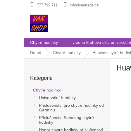
Přejít
777 799 711
info@motrade.cz
na
obsah
Chytré hodinky
Tvrzená kruhová skla univerzální
Domů
Chytré hodinky
Huawei chytré hodink
P
Hua
o
Přeskočit
s
Kategorie
kategorie
t
r
Chytré hodinky
a
Univerzální řemínky
n
Příslušenství pro chytré hodinky od
n
Garminu
í
Příslušenství Samsung chytré
p
hodinky
a
Honor chytré hodinky příslušenství