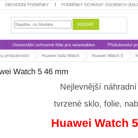
OBCHODNÍ PODMÍNKY
PODMÍNKY OCHRANY OSOBNÍCH ÚDA
HLEDAT
Univerzální ochranné fólie pro weareables
Příslušenství p
y příslušenství
Huawei řada Watch
Huawei Watch 5
N
wei Watch 5 46 mm
Nejlevnější náhradní
tvrzené sklo, folie, na
Huawei Watch 