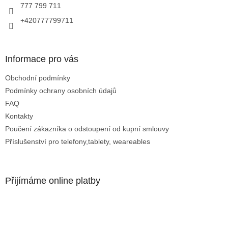
r
777 799 711
v
+420777799711
k
y
v
ý
Informace pro vás
p
i
Obchodní podmínky
s
u
Podmínky ochrany osobních údajů
FAQ
Kontakty
Poučení zákazníka o odstoupení od kupní smlouvy
Příslušenství pro telefony,tablety, weareables
Přijímáme online platby