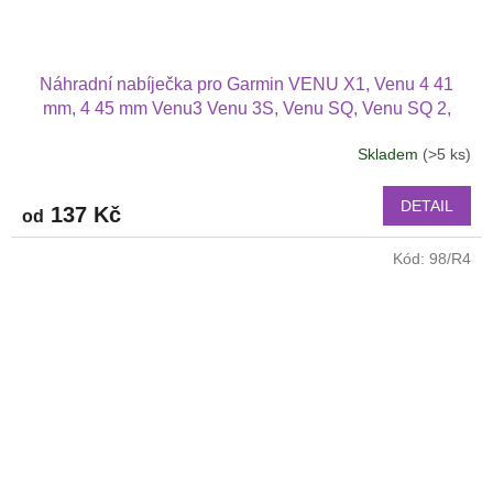
Náhradní nabíječka pro Garmin VENU X1, Venu 4 41
mm, 4 45 mm Venu3 Venu 3S, Venu SQ, Venu SQ 2,
VENU 2 i Venu 2S, Venu 2 Plus Garmin Instinct Garmin
Skladem
(>5 ks)
Průměrné
Swim 2 Garmin Enduro, Garmin Enduro 2
hodnocení
produktu
DETAIL
137 Kč
od
je
3,0
Kód:
98/R4
z
5
hvězdiček.