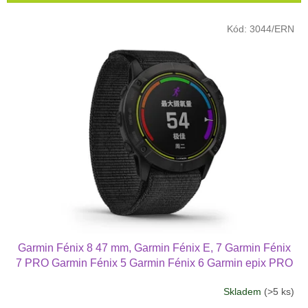
r
o
V
Kód:
3044/ERN
d
ý
u
p
k
i
t
s
ů
p
r
o
d
u
k
t
ů
Garmin Fénix 8 47 mm, Garmin Fénix E, 7 Garmin Fénix
7 PRO Garmin Fénix 5 Garmin Fénix 6 Garmin epix PRO
(2.nd Gen) 47 mm náhradní řemínek nylonový 2211
Skladem
(>5 ks)