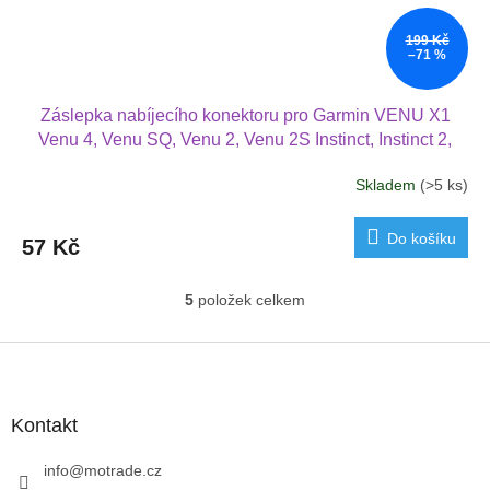
199 Kč
–71 %
Záslepka nabíjecího konektoru pro Garmin VENU X1
Venu 4, Venu SQ, Venu 2, Venu 2S Instinct, Instinct 2,
Instinct 2S, Instinct 2XApproach
Skladem
(>5 ks)
Do košíku
57 Kč
5
položek celkem
O
v
l
Z
á
á
d
p
a
a
Kontakt
c
t
í
í
info
@
motrade.cz
p