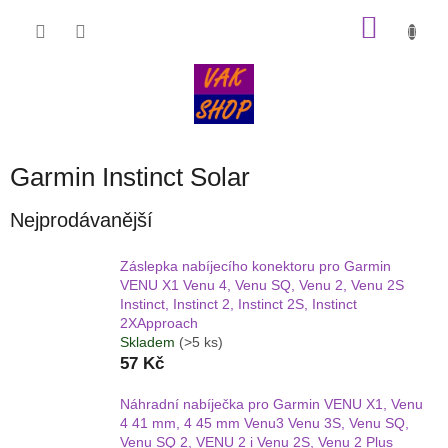
Přejít
NÁKU
na
obsah
KOŠÍK
Garmin Instinct Solar
Nejprodávanější
Záslepka nabíjecího konektoru pro Garmin
VENU X1 Venu 4, Venu SQ, Venu 2, Venu 2S
Instinct, Instinct 2, Instinct 2S, Instinct
2XApproach
Skladem
(>5 ks)
57 Kč
Náhradní nabíječka pro Garmin VENU X1, Venu
4 41 mm, 4 45 mm Venu3 Venu 3S, Venu SQ,
Venu SQ 2, VENU 2 i Venu 2S, Venu 2 Plus