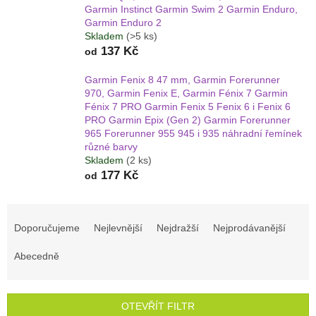
Garmin Instinct Garmin Swim 2 Garmin Enduro,
Garmin Enduro 2
Skladem
(>5 ks)
137 Kč
od
Garmin Fenix 8 47 mm, Garmin Forerunner
970, Garmin Fenix E, Garmin Fénix 7 Garmin
Fénix 7 PRO Garmin Fenix 5 Fenix 6 i Fenix 6
PRO Garmin Epix (Gen 2) Garmin Forerunner
965 Forerunner 955 945 i 935 náhradní řemínek
různé barvy
Skladem
(2 ks)
177 Kč
od
Ř
a
Doporučujeme
Nejlevnější
Nejdražší
Nejprodávanější
z
e
Abecedně
n
í
p
OTEVŘÍT FILTR