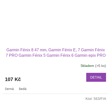
Garmin Fénix 8 47 mm, Garmin Fénix E, 7 Garmin Fénix
7 PRO Garmin Fénix 5 Garmin Fénix 6 Garmin epix PRO
(2.nd Gen) 47 mm náhradní řemínek nylonový 2211
Skladem
(>5 ks)
DETAIL
107 Kč
černá
šedá
Kód:
563/FIA