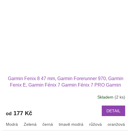
Garmin Fenix 8 47 mm, Garmin Forerunner 970, Garmin
Fenix E, Garmin Fénix 7 Garmin Fénix 7 PRO Garmin
Fenix 5 Fenix 6 i Fenix 6 PRO Garmin Epix (Gen 2)
Skladem
(2 ks)
Průměrné
Garmin Forerunner 965 Forerunner 955 945 i 935
hodnocení
náhradní řemínek různé barvy
produktu
DETAIL
177 Kč
od
je
3,0
Modrá
Zelená
černá
tmavě modrá
růžová
oranžová
z