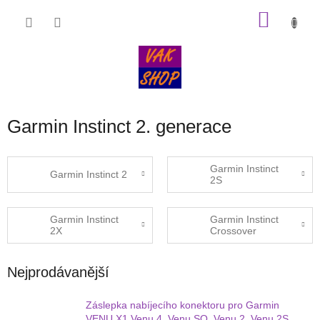
Přejít
NÁKU
na
obsah
KOŠÍK
Garmin Instinct 2. generace
Garmin Instinct
Garmin Instinct 2
2S
Garmin Instinct
Garmin Instinct
2X
Crossover
Nejprodávanější
Záslepka nabíjecího konektoru pro Garmin
VENU X1 Venu 4, Venu SQ, Venu 2, Venu 2S