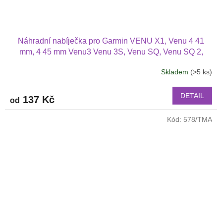
Náhradní nabíječka pro Garmin VENU X1, Venu 4 41
mm, 4 45 mm Venu3 Venu 3S, Venu SQ, Venu SQ 2,
VENU 2 i Venu 2S, Venu 2 Plus Garmin Instinct Garmin
Skladem
(>5 ks)
Průměrné
Swim 2 Garmin Enduro, Garmin Enduro 2
hodnocení
produktu
DETAIL
137 Kč
od
je
3,0
Kód:
578/TMA
z
5
hvězdiček.