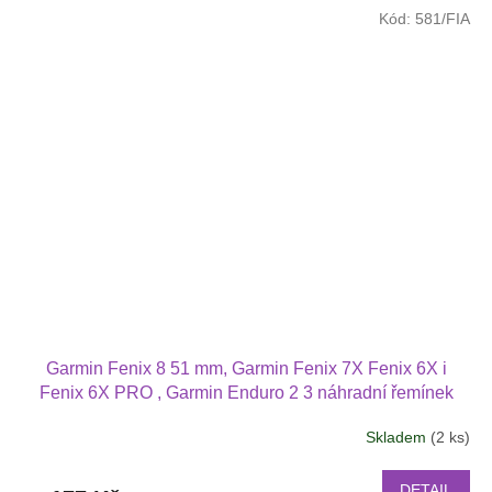
5
Kód:
581/FIA
hvězdiček.
Garmin Fenix 8 51 mm, Garmin Fenix 7X Fenix 6X i
Fenix 6X PRO , Garmin Enduro 2 3 náhradní řemínek
různé barvy
Skladem
(2 ks)
DETAIL