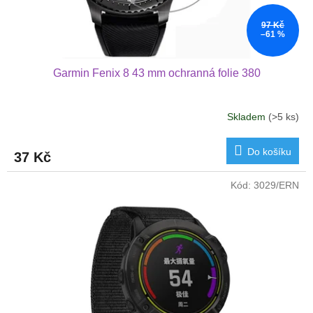
97 Kč
–61 %
Garmin Fenix 8 43 mm ochranná folie 380
Skladem
(>5 ks)
Do košíku
37 Kč
Kód:
3029/ERN