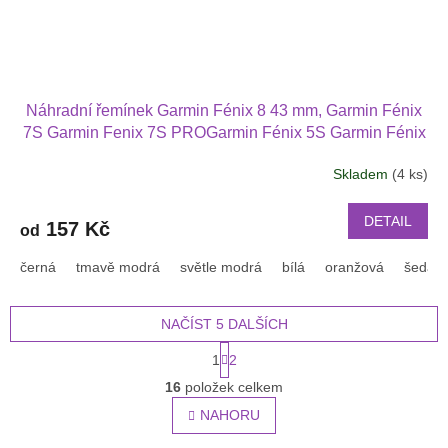
Náhradní řemínek Garmin Fénix 8 43 mm, Garmin Fénix
7S Garmin Fenix 7S PROGarmin Fénix 5S Garmin Fénix
6S
Skladem
(4 ks)
DETAIL
157 Kč
od
černá
tmavě modrá
světle modrá
bílá
oranžová
šedá
NAČÍST 5 DALŠÍCH
S
1
2
t
O
r
16
položek celkem
v
á
l
NAHORU
n
á
k