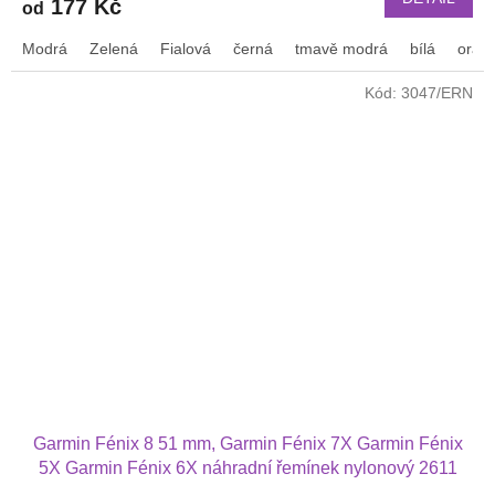
177 Kč
od
Modrá
Zelená
Fialová
černá
tmavě modrá
bílá
oran
Kód:
3047/ERN
Garmin Fénix 8 51 mm, Garmin Fénix 7X Garmin Fénix
5X Garmin Fénix 6X náhradní řemínek nylonový 2611