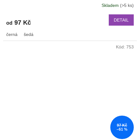
Skladem
(>5 ks)
DETAIL
97 Kč
od
černá
šedá
Kód:
753
97 Kč
–61 %