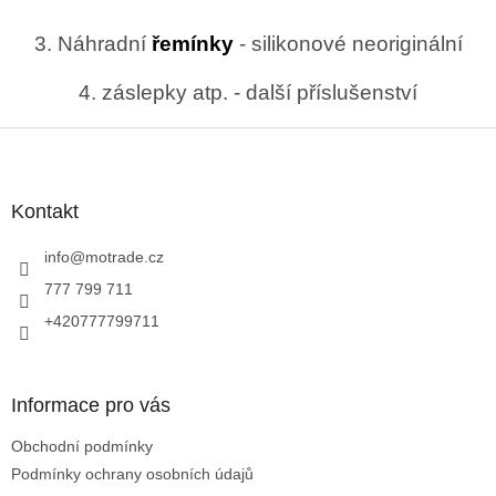
3. Náhradní
řemínky
- silikonové neoriginální
4. záslepky atp. - další příslušenství
Z
á
p
a
Kontakt
t
í
info
@
motrade.cz
777 799 711
+420777799711
Informace pro vás
Obchodní podmínky
Podmínky ochrany osobních údajů