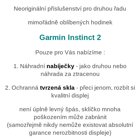
o
d
v
a
Neoriginální příslušenství pro druhou řadu
á
c
n
í
mimořádně oblíbených hodinek
í
p
r
Garmin Instinct 2
v
k
y
Pouze pro Vás nabízíme :
v
ý
1. Náhradní
nabíječky
- jako druhou nebo
p
i
náhrada za ztracenou
s
u
2. Ochranná
tvrzená skla
- přeci jenom, rozbít si
kvalitní displej
není úplně levný špás, sklíčko mnoha
poškozením může zabránit
(samozřejmě nikdy nemůže existovat absolutní
garance nerozbitnosti displeje)