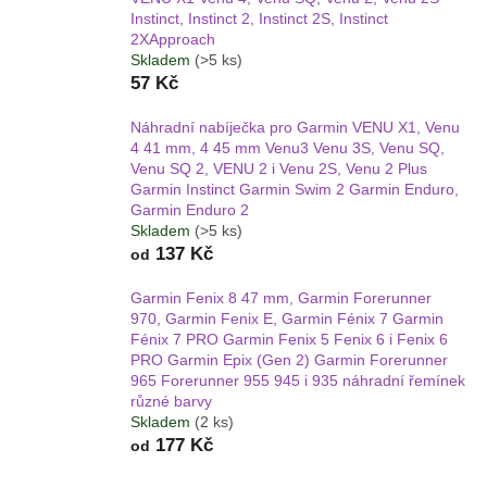
Instinct, Instinct 2, Instinct 2S, Instinct
2XApproach
Skladem
(>5 ks)
57 Kč
Náhradní nabíječka pro Garmin VENU X1, Venu
4 41 mm, 4 45 mm Venu3 Venu 3S, Venu SQ,
Venu SQ 2, VENU 2 i Venu 2S, Venu 2 Plus
Garmin Instinct Garmin Swim 2 Garmin Enduro,
Garmin Enduro 2
Skladem
(>5 ks)
137 Kč
od
Garmin Fenix 8 47 mm, Garmin Forerunner
970, Garmin Fenix E, Garmin Fénix 7 Garmin
Fénix 7 PRO Garmin Fenix 5 Fenix 6 i Fenix 6
PRO Garmin Epix (Gen 2) Garmin Forerunner
965 Forerunner 955 945 i 935 náhradní řemínek
různé barvy
Skladem
(2 ks)
177 Kč
od