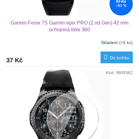
97 Kč
ů
–61 %
Garmin Fenix 7S Garmin epix PRO (2.nd Gen) 42 mm
ochranná folie 360
Skladem
(>5 ks)
Do košíku
37 Kč
Kód:
98/R362