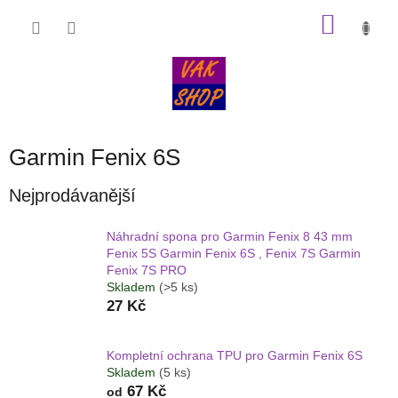
Přejít
NÁKU
na
obsah
KOŠÍK
Garmin Fenix 6S
Nejprodávanější
Náhradní spona pro Garmin Fenix 8 43 mm
Fenix 5S Garmin Fenix 6S , Fenix 7S Garmin
Fenix 7S PRO
Skladem
(>5 ks)
27 Kč
Kompletní ochrana TPU pro Garmin Fenix 6S
Skladem
(5 ks)
67 Kč
od