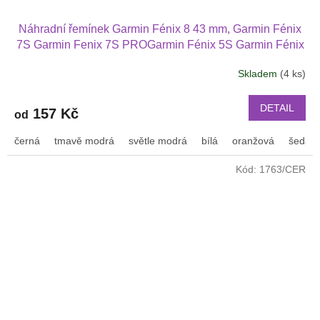
Náhradní řemínek Garmin Fénix 8 43 mm, Garmin Fénix
7S Garmin Fenix 7S PROGarmin Fénix 5S Garmin Fénix
6S
Skladem
(4 ks)
DETAIL
157 Kč
od
černá
tmavě modrá
světle modrá
bílá
oranžová
šedá
Kód:
1763/CER