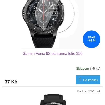
ů
p
r
o
d
u
k
t
97 Kč
ů
–61 %
Garmin Fenix 6S ochranná folie 350
Skladem
(>5 ks)
Do košíku
37 Kč
Kód:
2993/ST/A