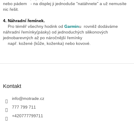
nebo pádem - na displej ji jednoduše "natáhnete" a už nemusíte
nic řešit.
4. Náhradní řemínek.
Pro téměř všechny hodink od
Garmin
u rovněž dodáváme
náhradní řemínky(pásky) od jednoduchých silikonových
jednobarevných až po náročnější řemínky
např. kožené (kůže, koženka) nebo kovové.
Z
á
p
a
Kontakt
t
í
info
@
motrade.cz
777 799 711
+420777799711