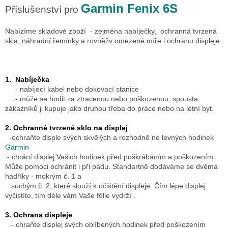
l
Garmin Fenix 6S
Příslušenství pro
á
d
Nabízíme skladové zboží - zejména nabíječky, ochranná tvrzená
a
skla, náhradní řemínky a rovněžv omezené míře i ochranu displeje.
c
í
p
r
1. Nabíječka
v
- nabíjecí kabel nebo dokovací stanice
k
- může se hodit za ztracenou nebo poškozenou, spousta
y
zákazníků ji kupuje jako druhou třeba do práce nebo na letní byt.
v
ý
2. Ochranné tvrzené sklo na displej
p
-ochraňte disple svých skvělých a rozhodně ne levných hodinek
i
Garmin
s
- chrání displej Vašich hodinek před poškrábáním a poškozením.
u
Může pomoci ochránit i při pádu. Standartně dodáváme se dvěma
hadříky - mokrým č. 1 a
suchým č. 2, které slouží k očištění displeje. Čím lépe displej
vyčistíte, tím déle vám Vaše fólie vydrží .
3. Ochrana displeje
- chraňte displej svých oblíbených hodinek před poškozením