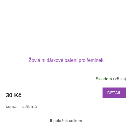
Žoviální dárkové balení pro řemínek
Skladem
(>5 ks)
DETAIL
30 Kč
černá
stříbrná
9
položek celkem
O
v