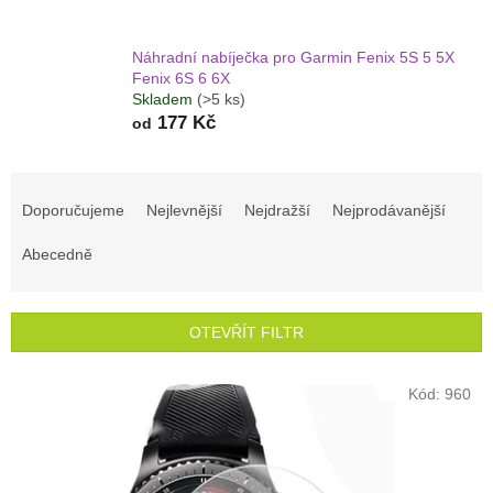
Náhradní nabíječka pro Garmin Fenix 5S 5 5X
Fenix 6S 6 6X
Skladem
(>5 ks)
177 Kč
od
Ř
a
Doporučujeme
Nejlevnější
Nejdražší
Nejprodávanější
z
e
Abecedně
n
í
p
OTEVŘÍT FILTR
r
o
V
Kód:
960
d
ý
u
p
k
i
t
s