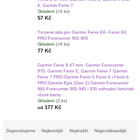
6, Garmin Fenix 7
Skladem
(>5 ks)
57 Kč
Tvrzené sklo pro Garmin Fenix 6X i Fenix 6X
PRO Forerunner 955 805
Skladem
(>5 ks)
77 Kč
Garmin Fenix 8 47 mm, Garmin Forerunner
970, Garmin Fenix E, Garmin Fénix 7 Garmin
Fénix 7 PRO Garmin Fenix 5 Fenix 6 i Fenix 6
PRO Garmin Epix (Gen 2) Garmin Forerunner
965 Forerunner 955 945 i 935 náhradní řemínek
různé barvy
Skladem
(2 ks)
177 Kč
od
Ř
a
Doporučujeme
Nejlevnější
Nejdražší
Nejprodávanější
z