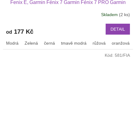
Fenix E, Garmin Fénix 7 Garmin Fénix 7 PRO Garmin
Fenix 5 Fenix 6 i Fenix 6 PRO Garmin Epix (Gen 2)
Skladem
(2 ks)
Průměrné
Garmin Forerunner 965 Forerunner 955 945 i 935
hodnocení
náhradní řemínek různé barvy
produktu
DETAIL
177 Kč
od
je
3,0
Modrá
Zelená
černá
tmavě modrá
růžová
oranžová
z
5
Kód:
581/FIA
hvězdiček.