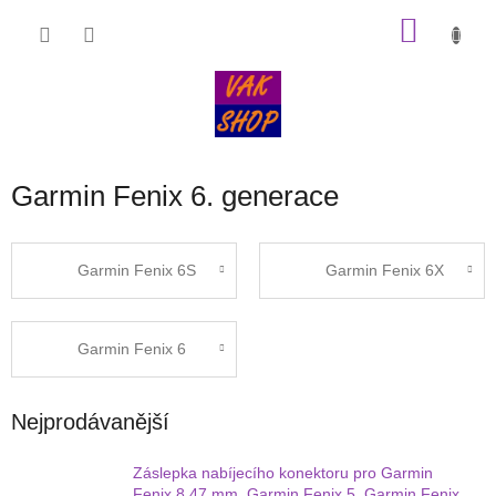
Přejít
NÁKU
na
obsah
KOŠÍK
Garmin Fenix 6. generace
Garmin Fenix 6S
Garmin Fenix 6X
Garmin Fenix 6
Nejprodávanější
Záslepka nabíjecího konektoru pro Garmin
Fenix 8 47 mm, Garmin Fenix 5, Garmin Fenix