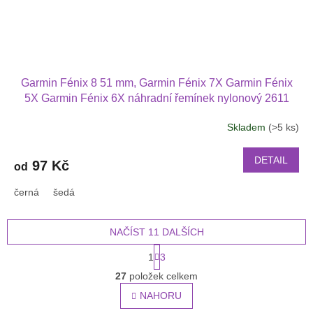
Garmin Fénix 8 51 mm, Garmin Fénix 7X Garmin Fénix
5X Garmin Fénix 6X náhradní řemínek nylonový 2611
Skladem
(>5 ks)
DETAIL
97 Kč
od
černá
šedá
NAČÍST 11 DALŠÍCH
S
1
3
t
O
r
27
položek celkem
v
á
l
NAHORU
n
á
k