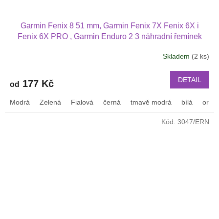
Garmin Fenix 8 51 mm, Garmin Fenix 7X Fenix 6X i
Fenix 6X PRO , Garmin Enduro 2 3 náhradní řemínek
různé barvy
Skladem
(2 ks)
DETAIL
177 Kč
od
Modrá
Zelená
Fialová
černá
tmavě modrá
bílá
oran
Kód:
3047/ERN