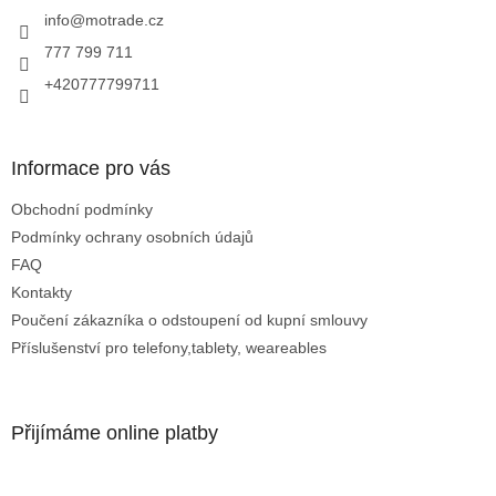
í
info
@
motrade.cz
777 799 711
+420777799711
Informace pro vás
Obchodní podmínky
Podmínky ochrany osobních údajů
FAQ
Kontakty
Poučení zákazníka o odstoupení od kupní smlouvy
Příslušenství pro telefony,tablety, weareables
Přijímáme online platby