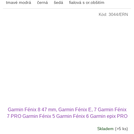
tmavé modrá
černá
šedá
fialová s or.obšitím
Kód:
3044/ERN
Garmin Fénix 8 47 mm, Garmin Fénix E, 7 Garmin Fénix
7 PRO Garmin Fénix 5 Garmin Fénix 6 Garmin epix PRO
(2.nd Gen) 47 mm náhradní řemínek nylonový 2211
Skladem
(>5 ks)