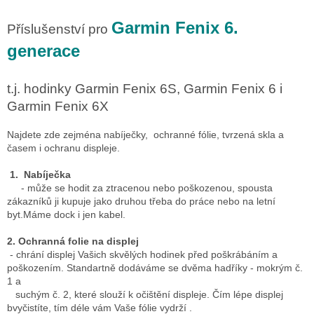
o
d
v
a
Garmin Fenix 6.
Příslušenství pro
á
c
n
generace
í
í
p
r
t.j. hodinky Garmin Fenix 6S, Garmin Fenix 6 i
v
k
Garmin Fenix 6X
y
v
Najdete zde zejména nabíječky, ochranné fólie, tvrzená skla a
ý
časem i ochranu displeje.
p
i
1. Nabíječka
s
- může se hodit za ztracenou nebo poškozenou, spousta
u
zákazníků ji kupuje jako druhou třeba do práce nebo na letní
byt.Máme dock i jen kabel.
2. Ochranná folie na displej
- chrání displej Vašich skvělých hodinek před poškrábáním a
poškozením. Standartně dodáváme se dvěma hadříky - mokrým č.
1 a
suchým č. 2, které slouží k očištění displeje. Čím lépe displej
bvyčistíte, tím déle vám Vaše fólie vydrží .