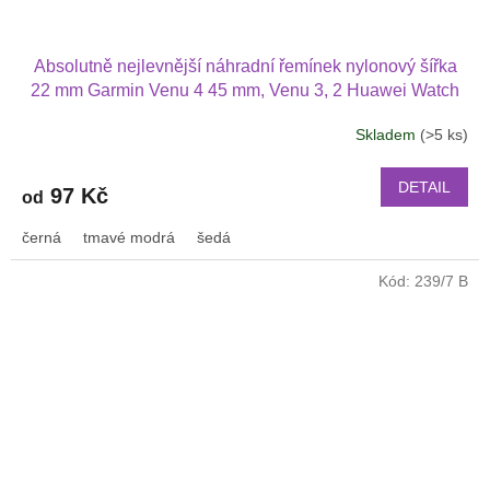
Absolutně nejlevnější náhradní řemínek nylonový šířka
22 mm Garmin Venu 4 45 mm, Venu 3, 2 Huawei Watch
GT 6 5 4 3 2 46 mm PRO Xiaomi GTR 47 mm a další
Skladem
(>5 ks)
nylonový 2211
DETAIL
97 Kč
od
černá
tmavé modrá
šedá
Kód:
239/7 B