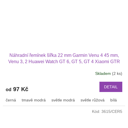
Náhradní řemínek šířka 22 mm Garmin Venu 4 45 mm,
Venu 3, 2 Huawei Watch GT 6, GT 5, GT 4 Xiaomi GTR
47 mm a další s podvlékací přezkou v barvě řemínku
Skladem
(2 ks)
2202
DETAIL
97 Kč
od
černá
tmavě modrá
světle modrá
světle růžová
bílá
or
Kód:
3615/CER5