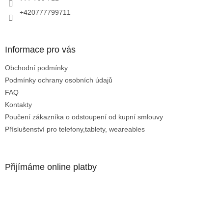
v
+420777799711
ý
p
i
s
Informace pro vás
u
Obchodní podmínky
Podmínky ochrany osobních údajů
FAQ
Kontakty
Poučení zákazníka o odstoupení od kupní smlouvy
Příslušenství pro telefony,tablety, weareables
Přijímáme online platby