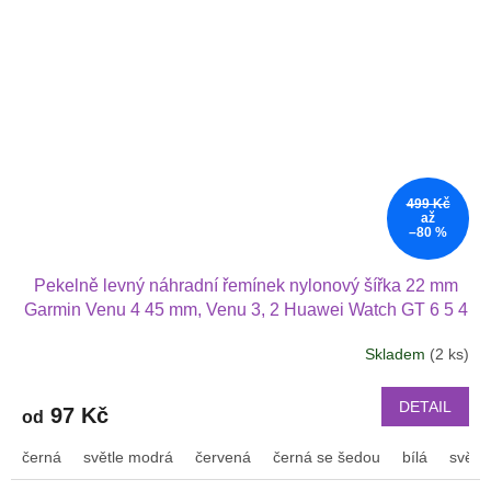
499 Kč
až
–80 %
Pekelně levný náhradní řemínek nylonový šířka 22 mm
Garmin Venu 4 45 mm, Venu 3, 2 Huawei Watch GT 6 5 4
3 2 46 mm PRO Xiaomi GTR 47 mm a další nylonový
Skladem
(2 ks)
2213
DETAIL
97 Kč
od
černá
světle modrá
červená
černá se šedou
bílá
světl