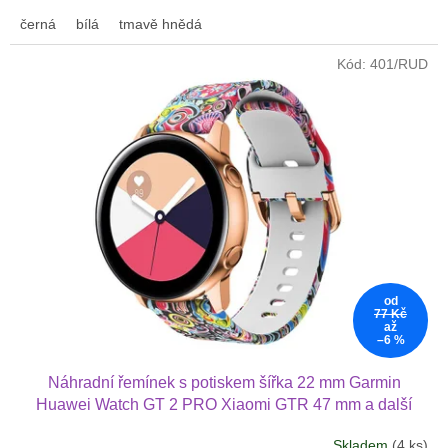
černá
bílá
tmavě hnědá
Kód:
401/RUD
od
77 Kč
až
–6 %
Náhradní řemínek s potiskem šířka 22 mm Garmin
Huawei Watch GT 2 PRO Xiaomi GTR 47 mm a další
2205
Skladem
(4 ks)