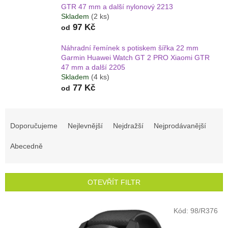
GTR 47 mm a další nylonový 2213
Skladem
(2 ks)
97 Kč
od
Náhradní řemínek s potiskem šířka 22 mm
Garmin Huawei Watch GT 2 PRO Xiaomi GTR
47 mm a další 2205
Skladem
(4 ks)
77 Kč
od
Ř
a
Doporučujeme
Nejlevnější
Nejdražší
Nejprodávanější
z
e
Abecedně
n
í
p
OTEVŘÍT FILTR
r
o
V
Kód:
98/R376
d
ý
u