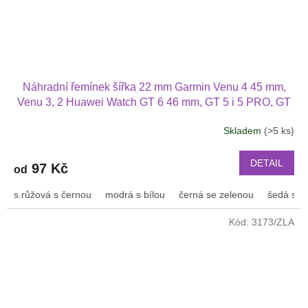
Náhradní řemínek šířka 22 mm Garmin Venu 4 45 mm,
Venu 3, 2 Huawei Watch GT 6 46 mm, GT 5 i 5 PRO, GT
4 PRO Xiaomi GTR 47 mm a další 2204
Skladem
(>5 ks)
Průměrné
hodnocení
produktu
DETAIL
97 Kč
od
je
2,5
s.růžová s černou
modrá s bílou
černá se zelenou
šedá s bí
z
5
Kód:
3173/ZLA
hvězdiček.