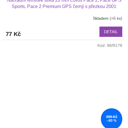
Náhradní řemínek šířka 20 mm Coros Pace 2, Pace GPS
Sports, Pace 2 Premium GPS černý s přezkou 2001
Skladem
(>5 ks)
DETAIL
77 Kč
Kód:
98/R178
399 Kč
–80 %