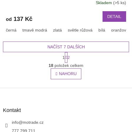
Skladem
(>5 ks)
barvě řemínku 2203
DETAIL
137 Kč
od
černá
tmavě modrá
zlatá
světle růžová
bílá
oranžová
NAČÍST 7 DALŠÍCH
S
1
2
t
O
r
18
položek celkem
v
á
l
NAHORU
n
á
k
o
d
v
Z
a
á
c
á
n
í
p
í
p
a
Kontakt
r
t
v
í
info
@
motrade.cz
k
y
777 799 711