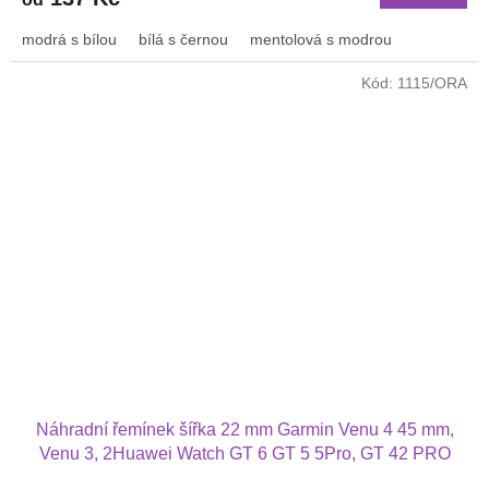
modrá s bílou
bílá s černou
mentolová s modrou
Kód:
1115/ORA
Náhradní řemínek šířka 22 mm Garmin Venu 4 45 mm,
Venu 3, 2Huawei Watch GT 6 GT 5 5Pro, GT 42 PRO
Xiaomi GTR 47 mm a další jednobarevný s přezkou v