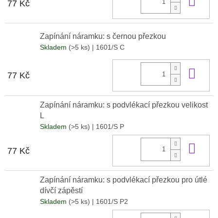
Do 
77 Kč
Zapínání náramku: s černou přezkou
Skladem
(>5 ks)
| 1601/S C
Do 
77 Kč
Zapínání náramku: s podvlékací přezkou velikost
L
Skladem
(>5 ks)
| 1601/S P
Do 
77 Kč
Zapínání náramku: s podvlékací přezkou pro útlé
dívčí zápěstí
Skladem
(>5 ks)
| 1601/S P2