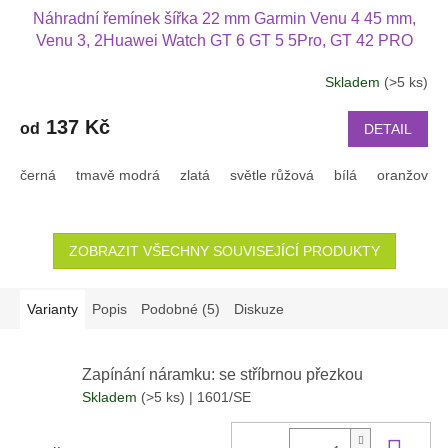
Náhradní řemínek šířka 22 mm Garmin Venu 4 45 mm,
Venu 3, 2Huawei Watch GT 6 GT 5 5Pro, GT 42 PRO
Xiaomi GTR 47 mm a další jednobarevný s přezkou v
Skladem
(>5 ks)
barvě řemínku 2203
137 Kč
od
DETAIL
černá
tmavě modrá
zlatá
světle růžová
bílá
oranžová
ZOBRAZIT VŠECHNY SOUVISEJÍCÍ PRODUKTY
Varianty
Popis
Podobné (5)
Diskuze
Zapínání náramku: se stříbrnou přezkou
Skladem
(>5 ks)
| 1601/SE