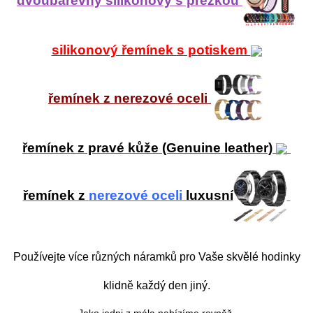
dvoubarevný silikonový s přezkou
silikonový řemínek s potiskem
řemínek z nerezové oceli
řemínek z pravé kůže (Genuine leather)
řemínek z
nerezové oceli
luxusní
Používejte více různých náramků pro Vaše skvělé hodinky
klidně každý den jiný.