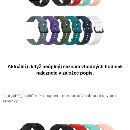
Aktuální (i když neúplný) seznam vhodných hodinek
naleznete v záložce popis.
" target="_blank" rel="noopener noreferrer">náhradní díly pro
řemínky