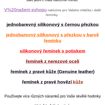
Jako jedni z mála nabízíme rovněž
V%20našem eshopu
nabízíme pro Vašeho miláčka i další
řemínky :
jednobarevný silikonový s černou přezkou
jednobarevný silikonový s přezkou v barvě
řemínku
silikonový řemínek s potiskem
řemínek z nerezové oceli
řemínek z pravé kůže (Genuine leather)
řemínek z pravé hovězí
kůže
Používejte více různých náramků pro Vaše skvělé hodinky