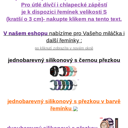
Pro útlé dívčí i chlapecké zápěstí
je k dispozici řemínek velikosti S
(kratší o 3 cm)- nakupte klikem na tento text.
V našem eshopu
nabízíme pro Vašeho miláčka i
další řemínky :
po kliknutí zobrazíte v novém okně
jednobarevný silikonový s černou přezkou
jednobarevný silikonový s přezkou v barvě
řemínku