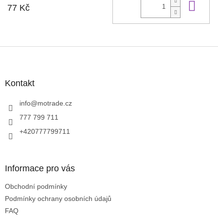
Do 
77 Kč
Z
á
p
a
Kontakt
t
í
info
@
motrade.cz
777 799 711
+420777799711
Informace pro vás
Obchodní podmínky
Podmínky ochrany osobních údajů
FAQ