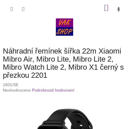
Přejít
NÁKU
na
obsah
KOŠÍK
Náhradní řemínek šířka 22m Xiaomi
Mibro Air, Mibro Lite, Mibro Lite 2,
Mibro Watch Lite 2, Mibro X1 černý s
přezkou 2201
1601/SE
Průměrné
Neohodnoceno
Podrobnosti hodnocení
hodnocení
produktu
je
0,0
z
5
hvězdiček.