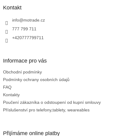
p
a
Kontakt
t
í
info
@
motrade.cz
777 799 711
+420777799711
Informace pro vás
Obchodní podmínky
Podmínky ochrany osobních údajů
FAQ
Kontakty
Poučení zákazníka o odstoupení od kupní smlouvy
Příslušenství pro telefony,tablety, weareables
Přijímáme online platby