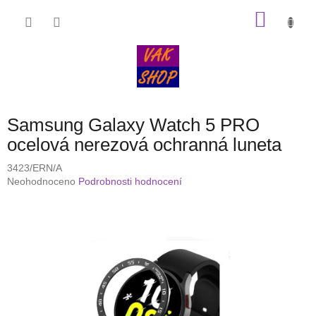
Přejít
NÁKU
na
obsah
KOŠÍK
Samsung Galaxy Watch 5 PRO
ocelová nerezová ochranná luneta
3423/ERN/A
Průměrné
Neohodnoceno
Podrobnosti hodnocení
hodnocení
produktu
je
0,0
z
5
hvězdiček.