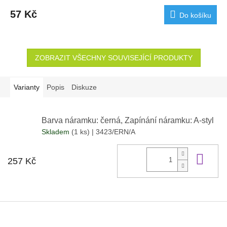
57 Kč
Do košíku
ZOBRAZIT VŠECHNY SOUVISEJÍCÍ PRODUKTY
Varianty
Popis
Diskuze
Barva náramku: černá, Zapínání náramku: A-styl
Skladem
(1 ks)
| 3423/ERN/A
Do 
257 Kč
Z
á