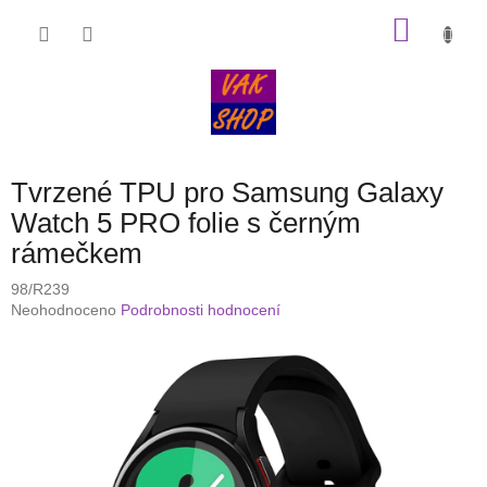
Přejít
NÁKU
na
obsah
KOŠÍK
Tvrzené TPU pro Samsung Galaxy
Watch 5 PRO folie s černým
rámečkem
98/R239
Průměrné
Neohodnoceno
Podrobnosti hodnocení
hodnocení
produktu
je
0,0
z
5
hvězdiček.