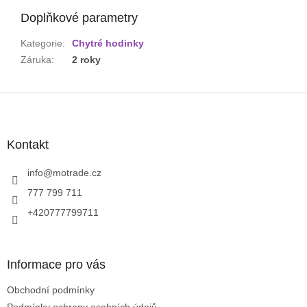
Doplňkové parametry
Kategorie
:
Chytré hodinky
Záruka
:
2 roky
Z
á
p
a
Kontakt
t
í
info
@
motrade.cz
777 799 711
+420777799711
Informace pro vás
Obchodní podmínky