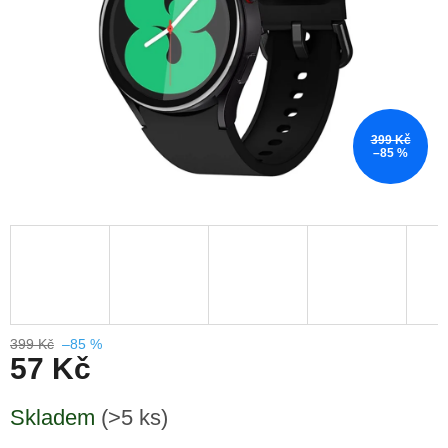
399 Kč
–85 %
399 Kč
–85 %
57 Kč
Měrná
Skladem
(>5 ks)
cena: