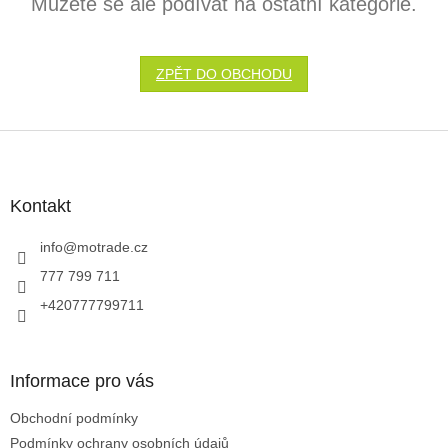
Můžete se ale podívat na ostatní kategorie.
ZPĚT DO OBCHODU
Z
á
p
a
Kontakt
t
í
info
@
motrade.cz
777 799 711
+420777799711
Informace pro vás
Obchodní podmínky
Podmínky ochrany osobních údajů