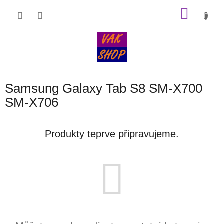
Přejít
NÁKU
na
obsah
KOŠÍK
Samsung Galaxy Tab S8 SM-X700
SM-X706
Produkty teprve připravujeme.