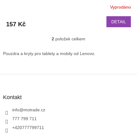
Vyprodáno
DETAIL
157 Kč
2
položek celkem
O
v
l
Pouzdra a kryty pro tablety a mobily od Lenovo.
á
d
a
c
Z
í
á
p
p
r
a
Kontakt
v
t
k
í
info
@
motrade.cz
y
v
777 799 711
ý
+420777799711
p
i