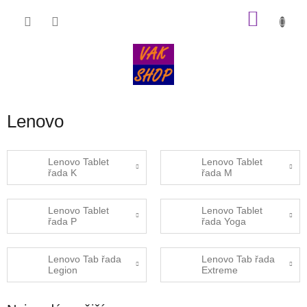
Přejít
NÁKU
na
obsah
KOŠÍK
Lenovo
Lenovo Tablet
Lenovo Tablet
řada K
řada M
Lenovo Tablet
Lenovo Tablet
řada P
řada Yoga
Lenovo Tab řada
Lenovo Tab řada
Legion
Extreme