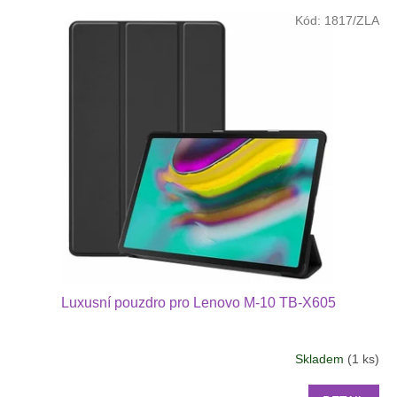
o
V
Kód:
1817/ZLA
d
ý
u
p
k
i
t
s
ů
p
r
o
d
u
k
t
ů
Luxusní pouzdro pro Lenovo M-10 TB-X605
Skladem
(1 ks)