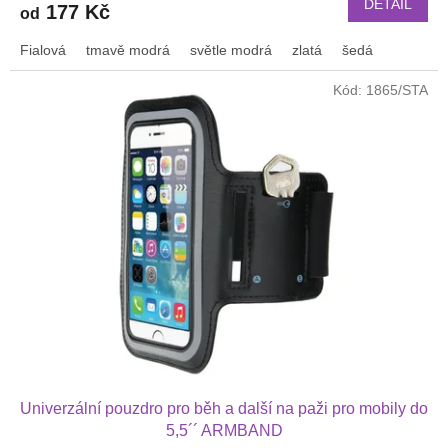
DETAIL
177 Kč
od
Fialová
tmavě modrá
světle modrá
zlatá
šedá
Kód:
1865/STA
Univerzální pouzdro pro běh a další na paži pro mobily do
5,5´´ ARMBAND