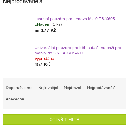
Nejprodávanější
Luxusní pouzdro pro Lenovo M-10 TB-X605
Skladem
(1 ks)
177 Kč
od
Univerzální pouzdro pro běh a další na paži pro
mobily do 5,5´´ ARMBAND
Vyprodáno
157 Kč
Ř
a
Doporučujeme
Nejlevnější
Nejdražší
Nejprodávanější
z
e
Abecedně
n
í
p
OTEVŘÍT FILTR
r