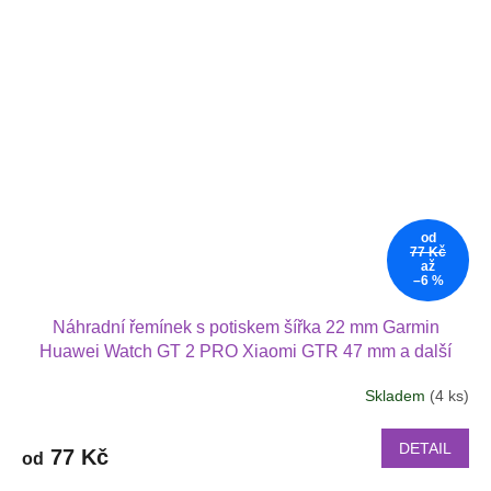
od
77 Kč
až
–6 %
Náhradní řemínek s potiskem šířka 22 mm Garmin
Huawei Watch GT 2 PRO Xiaomi GTR 47 mm a další
2205
Skladem
(4 ks)
DETAIL
77 Kč
od