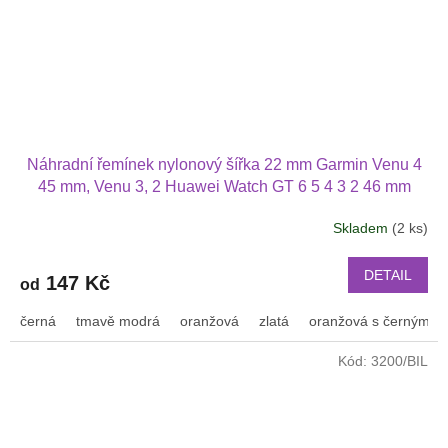
Náhradní řemínek nylonový šířka 22 mm Garmin Venu 4
45 mm, Venu 3, 2 Huawei Watch GT 6 5 4 3 2 46 mm
PRO Xiaomi GTR 47 mm a další nylonový 2209
Skladem
(2 ks)
DETAIL
147 Kč
od
černá
tmavě modrá
oranžová
zlatá
oranžová s černým p
Kód:
3200/BIL