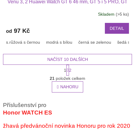
Venu 3, 2 Huawei Watch GT 6 46 mm, GT 5 i 5 PRO, GT
4 PRO Xiaomi GTR 47 mm a další 2204
Skladem
(>5 ks)
Průměrné
hodnocení
produktu
DETAIL
97 Kč
od
je
2,5
s.růžová s černou
modrá s bílou
černá se zelenou
šedá s bí
z
5
hvězdiček.
NAČÍST 10 DALŠÍCH
S
1
2
t
O
r
21
položek celkem
v
á
l
NAHORU
n
á
k
o
d
v
a
Příslušenství pro
á
c
Honor WATCH ES
n
í
í
p
žhavá předvánoční novinka Honoru pro rok 2020
r
v