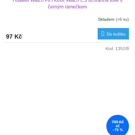
Huawei Watch Fit Honor Watch ES ochranná folie s
černým rámečkem
Skladem
(>5 ks)
Do košíku
97 Kč
Kód:
1352/B
799 Kč
až
–76 %