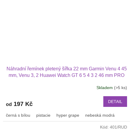
Náhradní řemínek pletený šířka 22 mm Garmin Venu 4 45
mm, Venu 3, 2 Huawei Watch GT 6 5 4 3 2 46 mm PRO
Xiaomi GTR 47 mm a další nylonový 2212
Skladem
(>5 ks)
Průměrné
hodnocení
produktu
DETAIL
197 Kč
od
je
3,2
černá s bílou
pistacie
hyper grape
nebeská modrá
z
5
Kód:
401/RUD
hvězdiček.