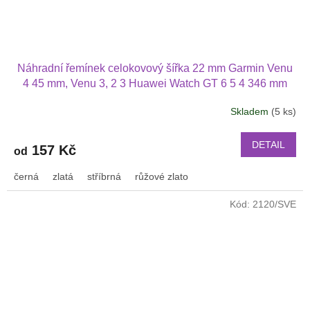
Náhradní řemínek celokovový šířka 22 mm Garmin Venu
4 45 mm, Venu 3, 2 3 Huawei Watch GT 6 5 4 346 mm
PRO Xiaomi GTR 47 mm a další 2206
Skladem
(5 ks)
DETAIL
157 Kč
od
černá
zlatá
stříbrná
růžové zlato
Kód:
2120/SVE