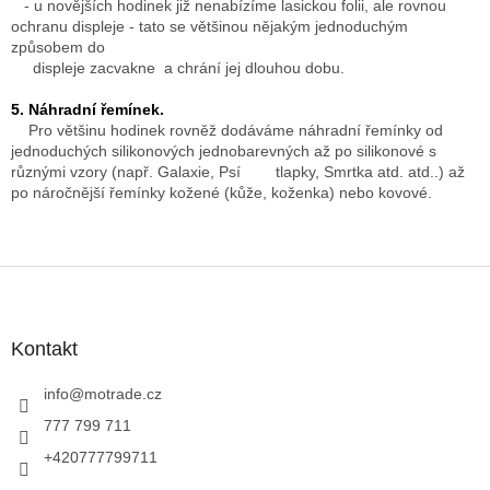
- u novějších hodinek již nenabízíme lasickou folii, ale rovnou
ochranu displeje - tato se většinou nějakým jednoduchým
způsobem do
displeje zacvakne a chrání jej dlouhou dobu.
5. Náhradní řemínek.
Pro většinu hodinek rovněž dodáváme náhradní řemínky od
jednoduchých silikonových jednobarevných až po silikonové s
různými vzory (např. Galaxie, Psí tlapky, Smrtka atd. atd..) až
po náročnější řemínky kožené (kůže, koženka) nebo kovové.
Z
á
p
a
Kontakt
t
í
info
@
motrade.cz
777 799 711
+420777799711