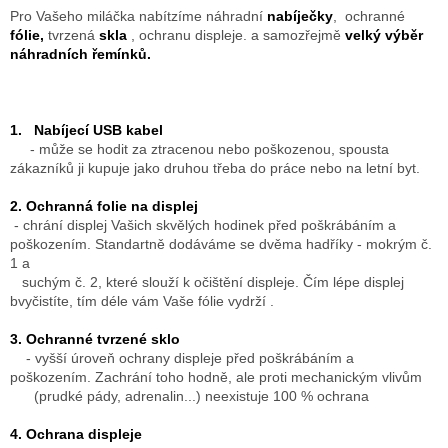
k
Pro Vašeho miláčka nabítzíme náhradní
nabíječky
, ochranné
y
fólie,
tvrzená
skla
, ochranu displeje. a samozřejmě
velký výběr
v
náhradních řemínků.
ý
p
i
s
1. Nabíjecí USB kabel
u
- může se hodit za ztracenou nebo poškozenou, spousta
zákazníků ji kupuje jako druhou třeba do práce nebo na letní byt.
2. Ochranná folie na displej
- chrání displej Vašich skvělých hodinek před poškrábáním a
poškozením. Standartně dodáváme se dvěma hadříky - mokrým č.
1 a
suchým č. 2, které slouží k očištění displeje. Čím lépe displej
bvyčistíte, tím déle vám Vaše fólie vydrží .
3. Ochranné tvrzené sklo
- vyšší úroveň ochrany displeje před poškrábáním a
poškozením. Zachrání toho hodně, ale proti mechanickým vlivům
(prudké pády, adrenalin...) neexistuje 100 % ochrana
4. Ochrana displeje