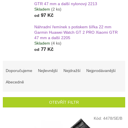
GTR 47 mm a další nylonový 2213
Skladem
(2 ks)
97 Kč
od
Náhradní řemínek s potiskem šířka 22 mm
Garmin Huawei Watch GT 2 PRO Xiaomi GTR
47 mm a další 2205
Skladem
(4 ks)
77 Kč
od
Ř
a
Doporučujeme
Nejlevnější
Nejdražší
Nejprodávanější
z
e
Abecedně
n
í
p
OTEVŘÍT FILTR
r
o
V
Kód:
4478/SE/B
d
ý
u