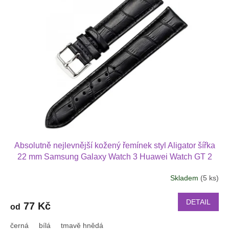
p
k
i
t
s
ů
p
r
o
d
u
k
t
ů
Absolutně nejlevnější kožený řemínek styl Aligator šířka
22 mm Samsung Galaxy Watch 3 Huawei Watch GT 2
PRO Xiaomi GTS GTR 42 mm BIP a další kůže 2217
Skladem
(5 ks)
DETAIL
77 Kč
od
černá
bílá
tmavě hnědá