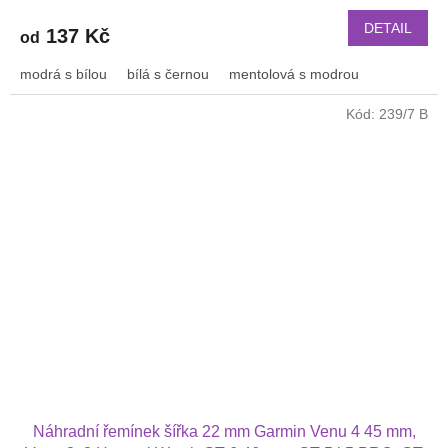
DETAIL
137 Kč
od
modrá s bílou
bílá s černou
mentolová s modrou
Kód:
239/7 B
Náhradní řemínek šířka 22 mm Garmin Venu 4 45 mm,