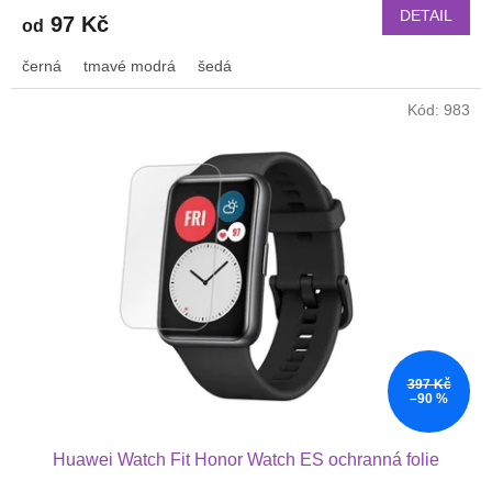
DETAIL
97 Kč
od
černá
tmavé modrá
šedá
Kód:
983
397 Kč
–90 %
Huawei Watch Fit Honor Watch ES ochranná folie