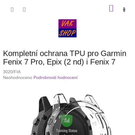
Přejít
NÁKU
na
obsah
KOŠÍK
Kompletní ochrana TPU pro Garmin
Fenix 7 Pro, Epix (2 nd) i Fenix 7
3020/FIA
Průměrné
Neohodnoceno
Podrobnosti hodnocení
hodnocení
produktu
je
0,0
z
5
hvězdiček.