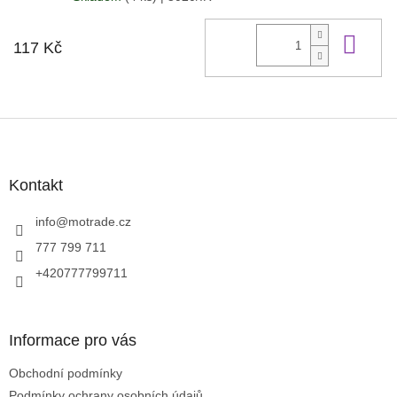
Do 
117 Kč
Z
á
p
a
Kontakt
t
í
info
@
motrade.cz
777 799 711
+420777799711
Informace pro vás
Obchodní podmínky
Podmínky ochrany osobních údajů