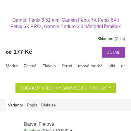
Garmin Fenix 8 51 mm, Garmin Fenix 7X Fenix 6X i
Fenix 6X PRO , Garmin Enduro 2 3 náhradní řemínek
různé barvy
Skladem
(2 ks)
177 Kč
od
DETAIL
Modrá
Zelená
Fialová
černá
tmavě modrá
bílá
oran
ZOBRAZIT VŠECHNY SOUVISEJÍCÍ PRODUKTY
Varianty
Popis
Diskuze
Barva: Fialová
Skladem
(3 ks)
| 3020/FIA