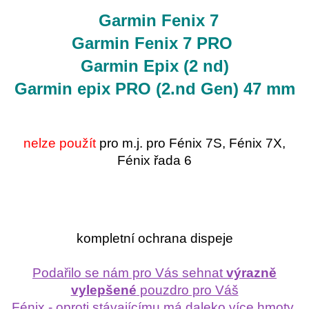
Garmin Fenix 7
Garmin Fenix 7 PRO
Garmin Epix (2 nd)
Garmin epix PRO (2.nd Gen) 47 mm
nelze použít
pro m.j. pro Fénix 7S, Fénix 7X,
Fénix řada 6
kompletní ochrana dispeje
Podařilo se nám pro Vás sehnat
výrazně
vylepšené
pouzdro pro Váš
Fénix - oproti stávajícímu má daleko více hmoty