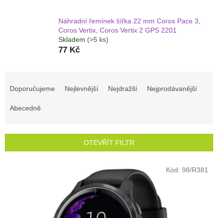
Náhradní řemínek šířka 22 mm Coros Pace 3,
Coros Vertix, Coros Vertix 2 GPS 2201
Skladem
(>5 ks)
77 Kč
Ř
a
Doporučujeme
Nejlevnější
Nejdražší
Nejprodávanější
z
e
Abecedně
n
í
p
OTEVŘÍT FILTR
r
o
V
Kód:
98/R381
d
ý
u
p
k
i
t
s
ů