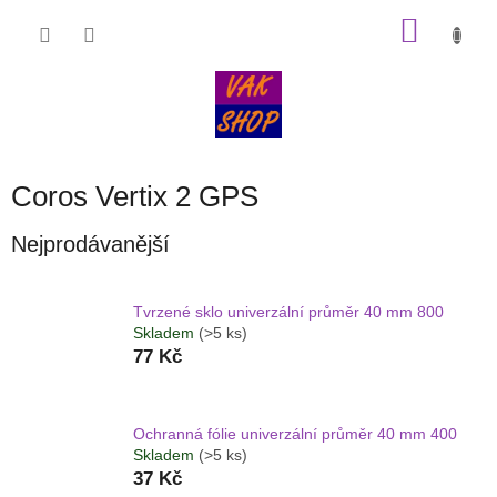
Přejít
NÁKU
na
obsah
KOŠÍK
Coros Vertix 2 GPS
Nejprodávanější
Tvrzené sklo univerzální průměr 40 mm 800
Skladem
(>5 ks)
77 Kč
Ochranná fólie univerzální průměr 40 mm 400
Skladem
(>5 ks)
37 Kč