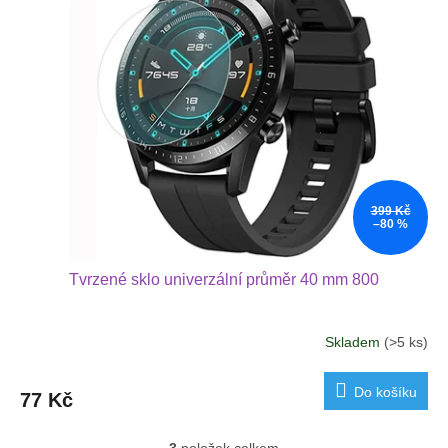
399 Kč
–80 %
Tvrzené sklo univerzální průměr 40 mm 800
Skladem
(>5 ks)
Do košíku
77 Kč
3
položek celkem