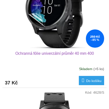
p
r
o
d
u
k
t
250 Kč
ů
–85 %
Ochranná fólie univerzální průměr 40 mm 400
Skladem
(>5 ks)
Do košíku
37 Kč
Kód:
4628/S