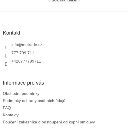
O
v
l
Z
á
á
d
p
a
a
Kontakt
c
t
í
í
info
@
motrade.cz
p
r
777 799 711
v
+420777799711
k
y
v
ý
Informace pro vás
p
i
Obchodní podmínky
s
u
Podmínky ochrany osobních údajů
FAQ
Kontakty
Poučení zákazníka o odstoupení od kupní smlouvy