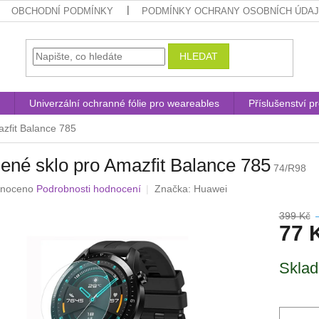
OBCHODNÍ PODMÍNKY
PODMÍNKY OCHRANY OSOBNÍCH ÚDA
HLEDAT
Univerzální ochranné fólie pro weareables
Příslušenství p
azfit Balance 785
ené sklo pro Amazfit Balance 785
74/R98
né
noceno
Podrobnosti hodnocení
Značka:
Huawei
ení
u
399 Kč
77 
Měrná
Skla
cena:
ek.