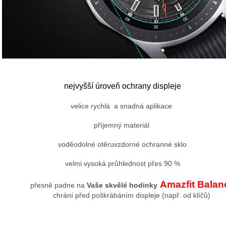
nejvyšší úroveň ochrany displeje
velice rychlá a snadná aplikace
příjemný materiál
voděodolné otěruvzdorné ochranné sklo
velmi vysoká průhlednost přes 90 %
Amazfit Balan
přesně padne na
Vaše skvělé hodinky
chrání před poškrábáním displeje (např. od klíčů)