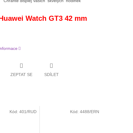
Chraňte displej Vašich skvělých hodinek
Huawei Watch GT3 42 mm
 informace
ZEPTAT SE
SDÍLET
Kód:
401/RUD
Kód:
4488/ERN