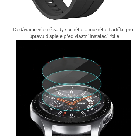
Dodáváme včetně sady suchého a mokrého hadříku pro
úpravu displeje před vlastní instalací fólie