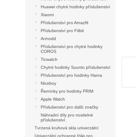
n
Huawei chytré hodinky příslušenství
e
l
Xiaomi
Příslušenství pro Amazfit
Příslušenství pro Fitbit
Armodd
Příslušenství pro chytré hodinky
COROS
Ticwatch
Chytré hodinky Suunto příslušenství
Příslušenství pro hodinky Hama
Niceboy
Řemínky pro hodinky PRIM
Apple Watch
Příslušenství pro další značky
Náhradní díly pro nositelné
příslušenství.
Tvrzená kruhová skla univerzální
Univerzální ochranné fólie pro