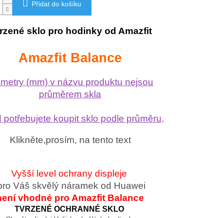
Přidat do košíku
rzené sklo pro hodinky od Amazfit
Amazfit Balance
limetry (mm) v názvu produktu nejsou
průměrem skla
potřebujete koupit sklo podle průměru,
Klikněte,prosím, na tento text
Vyšší level ochrany displeje
ro Váš skvělý náramek od Huawei
není vhodné pro Amazfit Balance
TVRZENÉ OCHRANNÉ SKLO