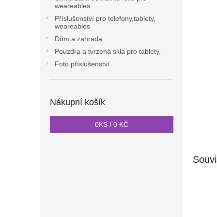
weareables
Příslušenství pro telefony,tablety,
weareables
Dům a zahrada
Pouzdra a tvrzená skla pro tablety.
Foto příslušenství
Nákupní košík
0
KS /
0 KČ
Souvi