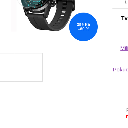
Tv
399 Kč
–80 %
Mi
Pokud 
p