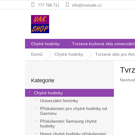
Přejít
777 799 711
info@motrade.cz
na
obsah
Chytré hodinky
Tvrzená kruhová skla univerzální
Domů
Chytré hodinky
Tvrzené sklo pro Am
P
Tvrz
o
Přeskočit
s
Průměr
Kategorie
Neohod
kategorie
t
hodnoc
r
produkt
Chytré hodinky
a
je
Univerzální řemínky
n
0,0
z
Příslušenství pro chytré hodinky od
n
Garminu
5
í
hvězdič
Příslušenství Samsung chytré
p
hodinky
a
Honor chytré hodinky příslušenství