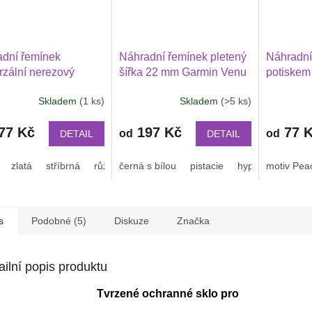
dní řemínek
Náhradní řemínek pletený
Náhradní
rzální nerezový
šířka 22 mm Garmin Venu
potiskem
ový šířka 22 mm
4 45 mm, Venu 3, 2
Garmin 
Skladem
(1 ks)
Skladem
(>5 ks)
rné
in Venu 4 45 mm,
Průměrné
Huawei Watch GT 6 5 4 3
2 PRO X
cení
hodnocení
3, 2 Xiaomi GTR 47
2 46 mm PRO Xiaomi
mm a dal
ktu
produktu
77 Kč
197 Kč
77 
uawei Watch GT 2
GTR 47 mm a další
od
od
DETAIL
DETAIL
je
 další 2208
nylonový 2212
3,2
zlatá
stříbrná
růžové zlato
černá s bílou
pistacie
hyper grape
motiv Pea
n
z
5
ček.
hvězdiček.
s
Podobné (5)
Diskuze
Značka
ailní popis produktu
Tvrzené ochranné sklo pro