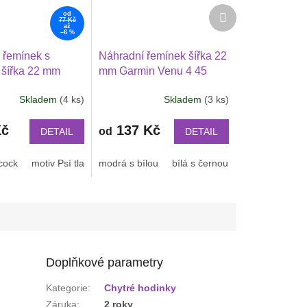
Další
od
77 Kč
produkt
až
–6 %
 řemínek s
Náhradní řemínek šířka 22
 šířka 22 mm
mm Garmin Venu 4 45
Huawei Watch GT
mm, Venu 3, 2 3 Huawei
Skladem
(4 ks)
Skladem
(3 ks)
iaomi GTR 47
Watch GT 2 PRO Xiaomi
ší 2205
GTR 47 mm a další 2214
Kč
137 Kč
od
DETAIL
DETAIL
cock
ebeská modrá
motiv Psí tlapky
modrá s bílou
motiv leopard
bílá s černou
Motiv růže
mentolová s m
Smrtka Candy
Doplňkové parametry
Kategorie
:
Chytré hodinky
Záruka
:
2 roky